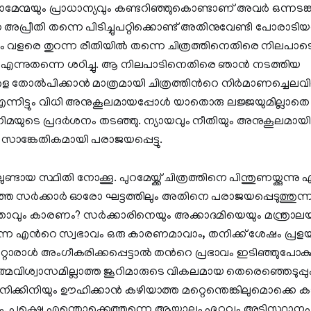
ലാമേന്മയും പ്രാധാന്യവും കണ്ടറിഞ്ഞുകൊണ്ടാണ് അവർ ഒന്നടങ്
അപ്രീതി തന്നെ പിടിച്ചുപറ്റിക്കൊണ്ട് അതിനുവേണ്ടി പോരാടി
ളരെ തുറന്ന രീതിയിൽ തന്നെ ചിത്രത്തിനെതിരെ നിലപാടെടു
 എന്നുതന്നെ ശഠിച്ചു. ആ നിലപാടിനെതിരെ ഞാൻ നടത്തിയ
െ തോൽപിക്കാൻ മാത്രമായി ചിത്രത്തിന്‍റെ നിർമാണച്ചെലവ
 എന്നിട്ടും വിധി അനുകൂലമായപ്പോൾ യാതൊരു ലജ്ജയുമില്
ുടെ പ്രദർശനം തടഞ്ഞു. ന്യായവും നീതിയും അനുകൂലമായിരു
സാങ്കേതികമായി പരാജയപ്പെട്ടു.
ടായ സ്ഥിതി നോക്കൂ. പുറമേയ്ക്ക് ചിത്രത്തിനെ പിന്തുണയ്ക്കുന്നു 
ുത്തെ സർക്കാർ ഓരോ ഘട്ടത്തിലും അതിനെ പരാജയപ്പെടുത്തുന്
 എന്താവും കാരണം? സർക്കാരിനെയും അക്കാദമിയെയും മന്ത്രാല
കുന്ന എന്‍റെ സ്വഭാവം ഒരു കാരണമാവാം, തനിക്ക് ശേഷം പ്രള
മറ്റൊരാൾ അംഗീകരിക്കപ്പെട്ടാൽ തന്‍റെ പ്രഭാവം ഇടിഞ്ഞുപോകു
ആത്മവിശ്വാസമില്ലാത്ത ജൂറിമാരുടെ വികലമായ തെരെഞ്ഞെടുപ്
ക്കിനിയും ഊഹിക്കാൻ കഴിയാത്ത മറ്റെന്തെങ്കിലുമൊക്കെ
ാം. പക്ഷെ എന്തൊക്കെത്തന്നെ ആയാലും ഏറ്റവും അടിസ്ഥ