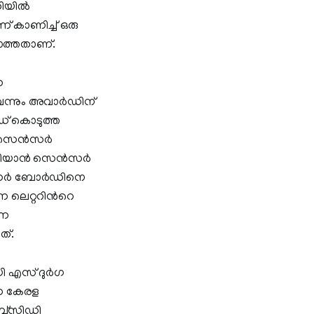
തിയിൽ
ന് കാണിച്ച് ഒരു
ളാത്തതാണ്.
ന
ളുവെന്നും അവാർഡിന്
് കൊടുത്ത
്ച് സെൻസർ
ോ എന്നറിയാൻ സെൻസർ
സെൻസർ ബോർഡിനെ
ന ലെറ്ററിന്‍റെ
നെ
ത്.
ായി എസ് ദുർഗ
്ന കേരള
സബ്സിഡി