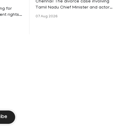
Chennai: The divorce case involving
Tamil Nadu Chief Minister and actor
ng for
Vijay and his wife Sangeetha
nt rights,
07 Aug 2026
Sowrnalingam has taken a new turn
irmed that
after Sangeetha Sowrnalingam has
loyed in
taken a new turn after Sangeetha
re eligible
reportedly withdrew the divorce petition
ng
she had filed seeking separation from
he Kerala
Vijay. Following the withdrawal of the
petition,
ike
ibe