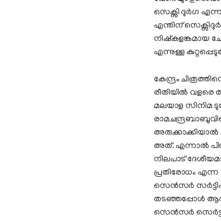
സെക്സി ദുർഗ എന്
എന്തിന് സെക്സിദു
നിഷ്‌കളങ്കമായ ചോ
എന്നുള്ള കുറ്റപ്
കേന്ദ്രം ചിത്രത്
രീതിയിൽ വളരെ തന്
മലയാള സിനിമ ടുഡ
രാമചന്ദ്രബാബുവ
അരുക്കാക്കിയാൽ 
അത്. എന്നാൽ പിന
നിലപാട് ദേശീയമാധ
പ്രതിരോധം എന്ന നില
സെൻസർ സർട്ടിഫിക
തടഞ്ഞപ്പോൾ ആദ്യ
സെൻസർ സെർട്ടിഫിക്