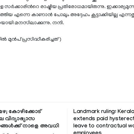
 സർക്കാരിന്‍റെ രാഷ്ട്രീയ പ്രതിരോധമായിരുന്നു. ഇക്കാര്യമുന
ിലെത്തിയ എന്നെ കാണാൻ പോലും അദ്ദേഹം കൂട്ടാക്കിയില്ല എന്നതും
ായി മനസിലാക്കുന്നു. നന്ദി.
 മുന്‍പ് പ്രസിദ്ധീകരിച്ചത് )
ഴ; കോഴിക്കോട്
Landmark ruling: Keral
െ വിദ്യാഭ്യാസ
extends paid hystere
ങ്ങൾക്ക് നാളെ അവധി
leave to contractual 
employees