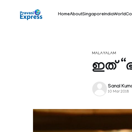
Home
About
Singapore
India
World
Co
MALAYALAM
ഇത് “
Sanal Kum
10 Mar 2018