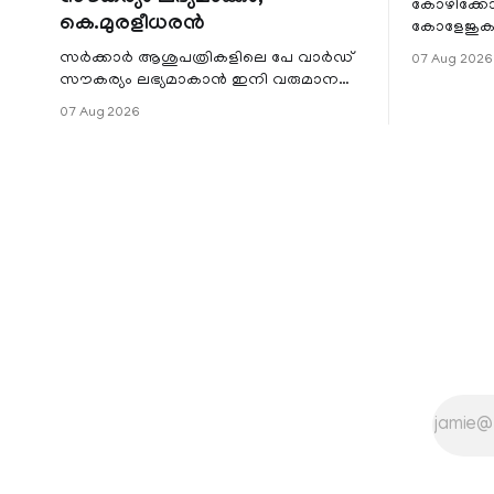
കോഴിക്കോ
കെ.മുരളീധരൻ
കോളേജുകൾ
സ്ഥാപനങ്
സർക്കാർ ആശുപത്രികളിലെ പേ വാർഡ്
07 Aug 2026
ജില്ലയില
സൗകര്യം ലഭ്യമാകാൻ ഇനി വരുമാന
മേഖലകളിലു
പരിധിയുടെ മാനദണ്ഡമാക്കില്ല.
07 Aug 2026
വരുമാനം പരിഗണിക്കാതെ എല്ലാ
രോഗികൾക്കും പേ വാർഡു