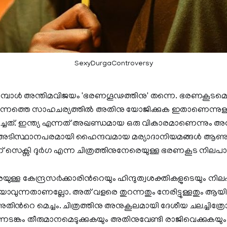
SexyDurgaControversy
്പോൾ അന്തിമവിജയം 'ഭരണഗൂഢത്തിനു' തന്നെ. ഭരണകൂടമെ
ഇന്നത്തെ സാഹചര്യത്തിൽ അതിനു യോജിക്കുക ഇതാണെന്നുള
്ചത്. ഇന്ത്യ എന്നത് അഖണ്ഡമായ ഒരു വികാരമാണെന്നും അ
ടിസ്ഥാനപരമായി ഹൈന്ദവമായ മര്യാദാനിയമങ്ങൾ ആണുള്ളത
ാണ് സെക്സി ദുർഗ എന്ന ചിത്രത്തിനുനേരെയുള്ള ഭരണകൂട നിലപ
െയുള്ള കേന്ദ്രസർക്കാരിന്‍റെയും ഹിന്ദുത്വശക്തികളുടെയും ന
യാവുന്നതാണല്ലോ. അത് വളരെ തുറന്നതും നേരിട്ടുള്ളതും ആയിര
തിന്‍റെ മെച്ചം. ചിത്രത്തിനു അനുകൂലമായി ദേശീയ ചലച്ചിത്രേ
നടങ്കം തീരുമാനമെടുക്കുകയും അതിനുവേണ്ടി രാജിവെക്കുകയു