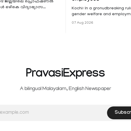
ട് ജില്ലയിലെ പ്രൊഫഷണൽ
 ഒഴികെ വിദ്യാഭ്യാസ
Kochi: In a gronudbreaking ruli
ങൾക്ക് നാളെ അവധി.
gender welfare and employme
െ മലയോര- തീരദേശ
the Kerala High Court has aff
07 Aug 2026
ം മറ്റും ശക്തമായ മഴയു
female contractual staff emp
government-funded projects a
for paid medical leave followi
hysterectomy surgery under t
Service Rules (KSR). The court noted
that since essential benefits l
maternity
PravasiExpress
A bilingual Malayalam, English Newspaper
Subscr