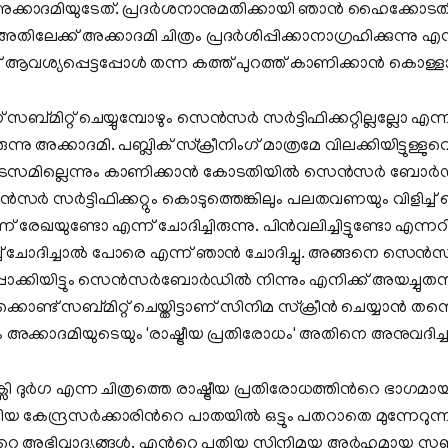
ു അക്കാദമിയുടേത്. പ്രദർശനാനുമതിക്കായി ഞാൻ ഹൈക്കോട
തിലേക്ക് അക്കാദമി ചിത്രം പ്രദർശിപ്പിക്കാനാഗ്രഹിക്കുന്നു എന്
 ആവശ്യപ്പെട്ടപ്പോൾ തന്ന കത്ത് പുറത്ത് കാണിക്കാൻ കൊള്
ന് സബ്മിറ്റ് ചെയ്യുമ്പോഴും സെൻസർ സർട്ടിഫിക്കറ്റില്ലല്ലോ എന്
ന്നു അക്കാദമി. പബ്ലിക് സ്‌ക്രീനിംഗ് മാത്രമേ വിലക്കിയിട്ടുള്
ടസമില്ലെന്നും കാണിക്കാൻ കോടതിയിൽ സെൻസർ ബോർഡ
സർ സർട്ടിഫിക്കറ്റും കൊടുത്തെങ്കിലും പലതവണയും വിളിച
 എന്ന് രേഖയുണ്ടോ എന്ന് ചോദിച്ചിരുന്നു. പിൻവലിച്ചിട്ടുണ്ട
ച് ചോദിച്ചാൽ പോരെ എന്ന് ഞാൻ ചോദിച്ചു. അങ്ങനെ 
 ഉറപ്പാക്കിയിട്ടും സെൻസർബോർഡിൽ നിന്നും എനിക്ക് അയച്ചുതന്
കൊണ്ട് സബ്മിറ്റ് ചെയ്തിട്ടാണ് സിനിമ സ്‌ക്രീൻ ചെയ്യാൻ തന്
 അക്കാദമിയുടെയും 'രാഷ്ട്രീയ പ്രതിരോധം' അതിനെ അനുവദിച്ച
ി ദുർഗ എന്ന ചിത്രത്തെ രാഷ്ട്രീയ പ്രതിരോധത്തിന്‍റെ ഭാഗമ
തിയ കേന്ദ്രസർക്കാരിന്‍റെ പാതയിൽ ഒട്ടും പതറാതെ മുന്നേറുന
റെ അഭിവാദ്യങ്ങൾ. എന്‍റെ പുതിയ സിനിമയ്ക്കു അർഹമായ 