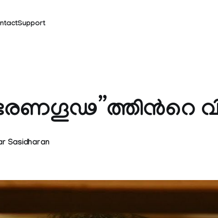
ntact
Support
ഭരണഗൂഢ”ത്തിന്‍റെ 
ar Sasidharan