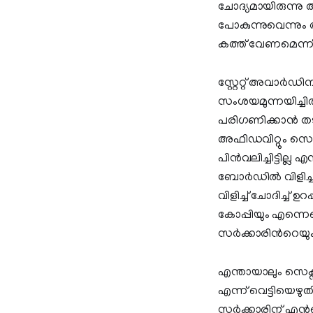
ചോദ്യമായിരുന്ന
പോകുന്നുവെന്നും അ
കത്ത് വേണമെന്ന്
സ്റ്റേറ്റ് അവാർഡി
സംശയമുന്നയിച്ചിരു
പരിഗണിക്കാൻ ത
അഫിഡവിറ്റും സെൻ
പിൻവലിച്ചിട്ടില്ല
ബോർഡിൽ വിളിച്
വിളിച്ച് ചോദിച്ച്
കോപ്പിയും എന്നെക്
സർക്കാരിന്‍റെയും
എന്തായാലും സെക്സ
എന്ന് വെട്ടിയെഴു
സർക്കാരിന് എന്‍