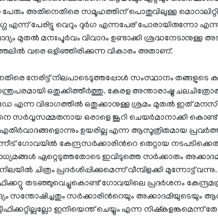
ന പേരും അതിനെതിരെ സമൂഹത്തിന് പൊതുവിലുള്ള മൊറാലിറ്റി പ
ർഗ്ഗ എന്ന് പേരിട്ടു വെറും ദുർഗ എന്നപേര് പോരായിരുന്നോ എന്
ദ്യം മുതൽ മനഃപൂർവം വിവാദം ഉണ്ടാക്കി ശ്രദ്ധനേടാനുള്ള അ
പെടുത്തലിൽ വരെ ഒളിഞ്ഞിരിക്കുന്ന വികാരം അതാണ്.
തിനെതിരെ നേരിട്ട് നിലപാടെടുത്തപ്പോൾ സംസ്ഥാനം തങ്ങളുടെ ക
ത്രപരമായി ഒതുക്കിത്തീർത്തു. കേരള അന്താരാഷ്ട്ര ചലചിത്രേ
േ എന്ന വിഭാഗത്തിൽ ഒതുക്കാനുള്ള ശ്രമം മുതൽ ഇത് മനസിലാ
ിനെ സർവ്വസമ്മതനായ ഒരാളെ ജൂറി ചെയർമാനാക്കി കൊണ്ട്
എതിർവാദങ്ങളൊന്നും ഉയരില്ല എന്ന ആസൂത്രിതമായ പ്രവർത്
്നീട് ഗോവയിൽ കേന്ദ്രസർക്കാരിന്‍റെ തെറ്റായ നടപടിക്കെത
്യമങ്ങൾ ഏറ്റെടുത്തതോടെ ഇവിടുത്തെ സർക്കാരും അക്കാദമിയു
യിൽ ചിത്രം പ്രദർശിപ്പിക്കുമെന്ന് വീമ്പിളക്കി മുന്നോട്ട് വന്
്കറ്റു തടഞ്ഞുവെച്ചുകൊണ്ട് ഗോവയിലെ പ്രദർശനം കേന്ദ്രമന
ം സന്തോഷിച്ചതും സർക്കാരിന്‍റെയും അക്കാദമിയുടെയും ആൾക
കറ്റില്ലല്ലോ ഇനിയെന്ത് ചെയ്യും എന്ന നിഷ്‌കളങ്കമെന്ന് തോന