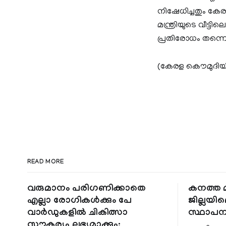
നിഷേധിച്ചതും കേരള
മന്ത്രിയുടെ വീട്ട
പ്രതിരോധം തന്നെയ
(കേരള കൌമുദിയില്‍
READ MORE
വരുമാനം പരിഗണിക്കാതെ
കനത്ത മ
എല്ലാ രോഗികൾക്കും പേ
ജില്ലയില
വാർഡുകളിൽ ചികിത്സാ
സ്ഥാപന
സൗകര്യം ലഭ്യമാക്കും;