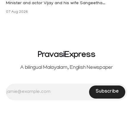
Minister and actor Vijay and his wife Sangeetha
Sowrnalingam has taken a new turn after Sangeetha
07 Aug 2026
Sowrnalingam has taken a new turn after Sangeetha
reportedly withdrew the divorce petition she had filed
seeking separation from Vijay. Following the withdrawal of
the petition,
PravasiExpress
A bilingual Malayalam, English Newspaper
Subscribe