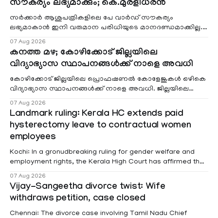
സൗകര്യം ലഭ്യമാക്കും; കെ.മുരളീധരൻ
സർക്കാർ ആശുപത്രികളിലെ പേ വാർഡ് സൗകര്യം
ലഭ്യമാകാൻ ഇനി വരുമാന പരിധിയുടെ മാനദണ്ഡമാക്കില്ല.
വരുമാനം പരിഗണിക്കാതെ എല്ലാ രോഗികൾക്കും പേ വാർഡു
07 Aug 2026
കനത്ത മഴ; കോഴിക്കോട് ജില്ലയിലെ
വിദ്യാഭ്യാസ സ്ഥാപനങ്ങൾക്ക് നാളെ അവധി
കോഴിക്കോട് ജില്ലയിലെ പ്രൊഫഷണൽ കോളേജുകൾ ഒഴികെ
വിദ്യാഭ്യാസ സ്ഥാപനങ്ങൾക്ക് നാളെ അവധി. ജില്ലയിലെ
മലയോര- തീരദേശ മേഖലകളിലും മറ്റും ശക്തമായ മഴയു
07 Aug 2026
Landmark ruling: Kerala HC extends paid
hysterectomy leave to contractual women
employees
Kochi: In a gronudbreaking ruling for gender welfare and
employment rights, the Kerala High Court has affirmed that
female contractual staff employed in government-funded
07 Aug 2026
projects are eligible for paid medical leave following
Vijay-Sangeetha divorce twist: Wife
hysterectomy surgery under the Kerala Service Rules
withdraws petition, case closed
(KSR). The court noted that since essential benefits like
maternity
Chennai: The divorce case involving Tamil Nadu Chief