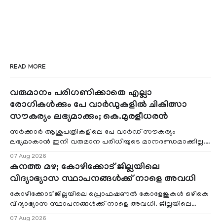
READ MORE
വരുമാനം പരിഗണിക്കാതെ എല്ലാ
രോഗികൾക്കും പേ വാർഡുകളിൽ ചികിത്സാ
സൗകര്യം ലഭ്യമാക്കും; കെ.മുരളീധരൻ
സർക്കാർ ആശുപത്രികളിലെ പേ വാർഡ് സൗകര്യം
ലഭ്യമാകാൻ ഇനി വരുമാന പരിധിയുടെ മാനദണ്ഡമാക്കില്ല.
വരുമാനം പരിഗണിക്കാതെ എല്ലാ രോഗികൾക്കും പേ വാർഡു
07 Aug 2026
കനത്ത മഴ; കോഴിക്കോട് ജില്ലയിലെ
വിദ്യാഭ്യാസ സ്ഥാപനങ്ങൾക്ക് നാളെ അവധി
കോഴിക്കോട് ജില്ലയിലെ പ്രൊഫഷണൽ കോളേജുകൾ ഒഴികെ
വിദ്യാഭ്യാസ സ്ഥാപനങ്ങൾക്ക് നാളെ അവധി. ജില്ലയിലെ
മലയോര- തീരദേശ മേഖലകളിലും മറ്റും ശക്തമായ മഴയു
07 Aug 2026