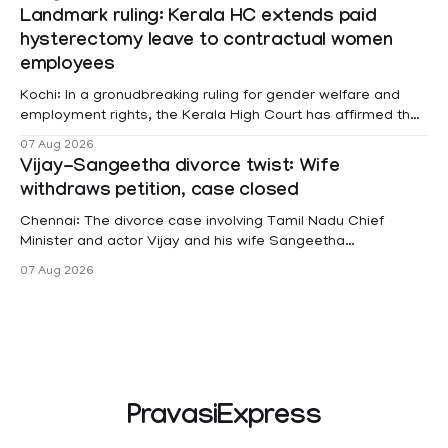
Landmark ruling: Kerala HC extends paid
hysterectomy leave to contractual women
employees
Kochi: In a gronudbreaking ruling for gender welfare and
employment rights, the Kerala High Court has affirmed that
female contractual staff employed in government-funded
07 Aug 2026
projects are eligible for paid medical leave following
Vijay-Sangeetha divorce twist: Wife
hysterectomy surgery under the Kerala Service Rules
withdraws petition, case closed
(KSR). The court noted that since essential benefits like
maternity
Chennai: The divorce case involving Tamil Nadu Chief
Minister and actor Vijay and his wife Sangeetha
Sowrnalingam has taken a new turn after Sangeetha
07 Aug 2026
Sowrnalingam has taken a new turn after Sangeetha
reportedly withdrew the divorce petition she had filed
seeking separation from Vijay. Following the withdrawal of
the petition,
PravasiExpress