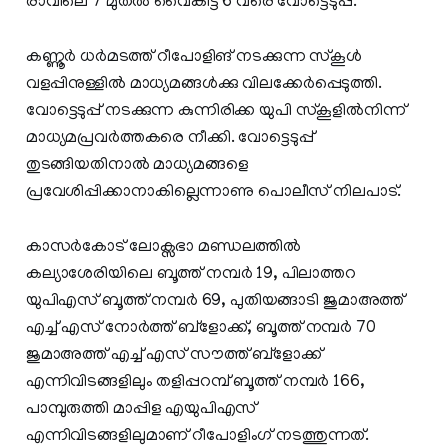
രാവിലെ 7 മുതൽ വൈകിട്ട് 6 വരെ വോട്ടെടുപ്പ്.
കണ്ണൂർ ധർമടത്ത് റീപോളിങ് നടക്കുന്ന സ്കൂള്‍
വളപ്പിനുള്ളിൽ മാധ്യമങ്ങൾ‌ക്കു വിലക്കേർപ്പെടുത്തി.
വോട്ടെടുപ്പ് നടക്കുന്ന കുന്നിരിക്ക യുപി സ്കൂളിൽനിന്ന്
മാധ്യമപ്രവർത്തകരെ നീക്കി. വോട്ടെടുപ്പ്
തുടങ്ങിയതിനാൽ മാധ്യമങ്ങളെ
പ്രവേശിപ്പിക്കാനാകില്ലെന്നാണു പൊലീസ് നിലപാട്.
കാസർകോട് ലോക്സഭാ മണ്ഡലത്തിൽ
കല്യാശേരിയിലെ ബൂത്ത് നമ്പർ 19, പിലാത്തറ
യുപിഎസ് ബൂത്ത് നമ്പർ 69, പുതിയങ്ങാടി ജുമാഅത്ത്
എച്ച് എസ് നോർത്ത് ബ്‌ളോക്ക്, ബൂത്ത് നമ്പർ 70
ജുമാഅത്ത് എച്ച് എസ് സൗത്ത് ബ്‌ളോക്ക്
എന്നിവിടങ്ങളിലും തളിപ്പറമ്പ് ബൂത്ത് നമ്പർ 166,
പാമ്പുരുത്തി മാപ്പിള എയുപിഎസ്
എന്നിവിടങ്ങളിലുമാണ് റീപോളിംഗ് നടത്തുന്നത്.