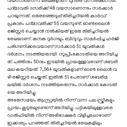
വയസാണെന്ന രേഖകളാണ് പുറത്ത് വന്നിരിക്കുന്നത്.
പദ്മാവതി ദസരിക്ക് 48 വയസാണെന്നും സര്‍ക്കാർ
പറയുന്നത്. തെരഞ്ഞെടുപ്പ് തിരിച്ചറിയല്‍ കാര്‍ഡ്
പ്രകാരം പദ്മാവതിക്ക് 55 വയസുണ്ട്. ഓണ്‍ലൈന്‍
രജിസ്റ്റര്‍ ചെയ്യാന്‍ നല്‍കിയത് ഇതേ തിരിച്ചറിയല്‍
രേഖയാണ്. ക​ന​ക ദു​ർ​ഗ​യും ബി​ന്ദു​വും സ​മ​ർ​പ്പി​ച്ച ഹ​ർ​ജി
പ​രി​ഗ​ണി​ക്ക​വെ​യാ​ണ് സ​ർ​ക്കാ​ർ 51 യുവതികള്‍
ദര്‍ശനം നടത്തിയതായി സുപ്രീംകോ​ട​തി​യെ അ​റി​യി​ച്ച​
ത്. പ​ത്തി​നും 50നും ​ഇ​ട​യി​ൽ പ്രാ​യ​മു​ള്ള​വ​രാ​ണ് ശ​ബ​രി​
മ​ല ക​യ​റി​യ​ത്. 7,564 യു​വ​തി​ക​ളാ​ണ് ഓ​ണ്‍ ലൈ​ൻ വ​
ഴി ര​ജി​സ്റ്റ​ർ ചെ​യ്ത​ത്. ഇ​തി​ൽ 51 പേ​രാ​ണ് ശ​ബ​രി​മ​
ലയിൽ ദർശനം നടത്തിയതെന്നും സ​ർ​ക്കാ​ർ കോ​ട​തി​
യെ അ​റി​യി​ച്ചു.
അതേസമയം ആന്ധ്രയില്‍ നിന്ന് വന്ന പല സ്ത്രീകളും
പ്രായം കൂടുതലുണ്ടെന്ന് അറിയിച്ചു. പട്ടികയിലുള്ളവരെ
ഡല്‍ഹിയില്‍ നിന്ന് അഭിഭാഷകര്‍ വിളിച്ചപ്പോഴാണ്
ഇക്കാര്യം പറഞ്ഞത്. തിരിച്ചറിയല്‍ രേഖകളിലും