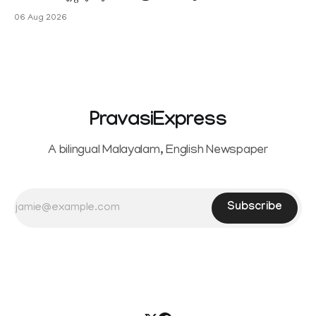
ഐഎംഡിബി പട്ടിക
06 Aug 2026
PravasiExpress
A bilingual Malayalam, English Newspaper
Subscribe