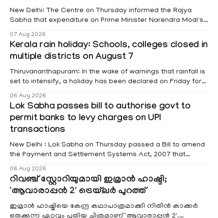
New Delhi: The Centre on Thursday informed the Rajya
Sabha that expenditure on Prime Minister Narendra Modi's
foreign visits has crossed ₹74.5 crore in 2026 so far. The
07 Aug 2026
information was provided by Minister of State for External
Kerala rain holiday: Schools, colleges closed in
Affairs Pabitra Margherita in a written reply to questions
multiple districts on August 7
raised
Thiruvananthapuram: In the wake of warnings that rainfall is
set to intensify, a holiday has been declared on Friday for
educational institutions across Pathanamthitta, Alappuzha,
06 Aug 2026
Kottayam, Wayanad and Kasaragod districts. Meanwhile, a
Lok Sabha passes bill to authorise govt to
red alert remains in place on Thursday for Kottayam,
permit banks to levy charges on UPI
Pathanamtitta and Idukki districts. Following a red alert on
transactions
New Delhi : Lok Sabha on Thursday passed a Bill to amend
the Payment and Settlement Systems Act, 2007 that
authorises the government to permit banks and other
06 Aug 2026
service providers to levy charges on payments through
റിവഞ്ച് സ്റ്റോറിയുമായി ഇമ്രാൻ ഹാഷ്മി;
unified payments interface (UPI) and other notified
'ആവാരാപ്പൻ 2' ട്രെയ്‌ലർ പുറത്ത്
electronic payment modes. The amendment passed by the
ഇമ്രാൻ ഹാഷ്മിയെ കേന്ദ്ര കഥാപാത്രമാക്കി നിതിൻ കാക്കർ
ഒരുക്കുന്ന ഏറ്റവും പുതിയ ചിത്രമാണ് 'ആവാരാപ്പൻ 2'.