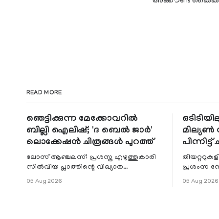
അക്കൗണ്ട് കൈകാര്
READ MORE
ഞെട്ടിക്കുന്ന മേക്കോവറിൽ
ഒടിടിയില
ബില്ലി ഐലിഷ്; 'ദ ബെൽ ജാർ'
മില്യൺ സ
ലൊക്കേഷൻ ചിത്രങ്ങൾ പുറത്ത്
പിന്നിട്ട് 
ലോസ് ആഞ്ചലസ്: പ്രശസ്ത എഴുത്തുകാരി
തിയറ്ററുക
സിൽവിയ പ്ലാത്തിന്റെ വിഖ്യാത
പ്രശംസ ന
നോവലിനെ ആസ്പദമാക്കി ഒരുങ്ങുന്ന 'ദ
റിലീസിനുശേ
05 Aug 2026
05 Aug 2026
ബെൽ ജാർ' എന്ന ചിത്രത്തി
തുടരുന്നു.