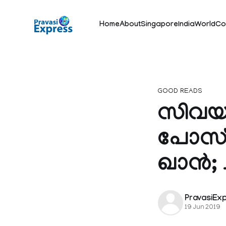
Home
About
Singapore
India
World
Co
GOOD READS
സിവയ്‌
പോസ്
ഖാൻ; 
PravasiEx
19 Jun 2019