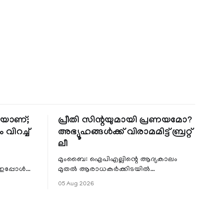
തിയാണ്;
പ്രീതി സിന്റയുമായി പ്രണയമോ?
 വിറച്ച്
അഭ്യൂഹങ്ങൾക്ക് വിരാമമിട്ട് ബ്രറ്റ്
ലീ
മുംബൈ: ഐപിഎല്ലിന്റെ ആദ്യകാലം
 ഇപ്പോൾ
മുതൽ ആരാധകർക്കിടയിൽ
െ
പ്രചരിച്ചിരുന്ന പ്രീതി സിന്റയുമായുള്ള
05 Aug 2026
പ്രണയ അഭ്യൂഹങ്ങൾ തള്ളി മുൻ
ഓസ്ട്രേലിയൻ പേ