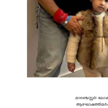
മാഞ്ചെസ്റ്റര്‍: 
ആഘോഷത്തിമർപ്പ