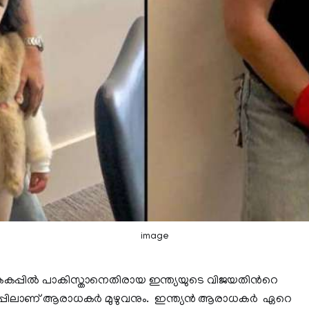
image
ലോകകപ്പില്‍ പാകിസ്താനെതിരായ ഇന്ത്യയുടെ വിജയതിന്‍റെ
ിലാണ് ആരാധകർ മുഴുവനും. ഇന്ത്യൻ ആരാധകർ ഏറെ