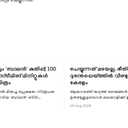
യം ചെയ്യുന്നത്.
ും 'ബാലൻ' കുതിപ്പ്; 100
പെയ്യുന്നത് മഴയല്ല, ഭീ
്ട്രീമിങ് മിനിറ്റുകൾ
ദുരന്തപ്പെയ്ത്തിൽ വീണ്ടും
ചിത്രം
കേരളം
ളിൽ മികച്ച പ്രേക്ഷക-നിരൂപക
ആകാശത്ത് കറുത്ത മേഘങ്ങൾ
േടിയ 'ബാലൻ' ഒടിടി
ഉരുണ്ടുകൂടുമ്പോൾ മലയാളിക്ക്
ഷവും ശ്രദ്ധേയമായ മുന്നേറ്റം
ആഹ്ലാദമല്ല, ഉള്ളിൽ ഭയത്തിന്റ
05 Aug 2026
 സീ5-ൽ
വിറയലാണ്. മഴ ഒരുകാലത്ത്
സമൃദ്ധിയുടെയും പ്