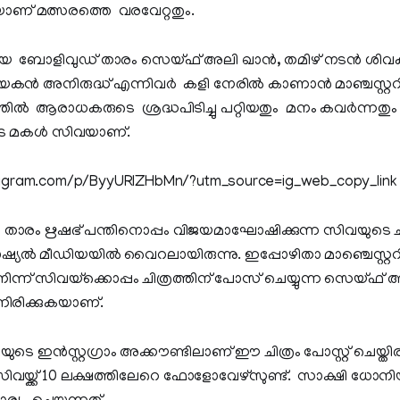
് മത്സരത്തെ വരവേറ്റതും.
യ ബോളിവുഡ് താരം സെയ്ഫ് അലി ഖാന്‍, തമിഴ് നടന്‍ ശിവകാ
്‍ അനിരുദ്ധ് എന്നിവർ കളി നേരിൽ കാണാൻ മാഞ്ചസ്റ്ററിൽ
്തിൽ ആരാധകരുടെ ശ്രദ്ധപിടിച്ചു പറ്റിയതും മനം കവർന്നതും
 മകൾ സിവയാണ്.
tagram.com/p/ByyURlZHbMn/?utm_source=ig_web_copy_link
‍ താരം ഋഷഭ് പന്തിനൊപ്പം വിജയമാഘോഷിക്കുന്ന സിവയുടെ ചിത
ല്‍ മീഡിയയില്‍ വൈറലായിരുന്നു. ഇപ്പോഴിതാ മാഞ്ചെസ്റ്റ
 നിന്ന് സിവയ്‌ക്കൊപ്പം ചിത്രത്തിന് പോസ് ചെയ്യുന്ന സെയ്ഫ് 
ന്നിരിക്കുകയാണ്.
 ഇന്‍സ്റ്റഗ്രാം അക്കൗണ്ടിലാണ് ഈ ചിത്രം പോസ്റ്റ് ചെയ്തിരിക
ല്‍ സിവയ്ക്ക് 10 ലക്ഷത്തിലേറെ ഫോളോവേഴ്‌സുണ്ട്. സാക്ഷി ധ