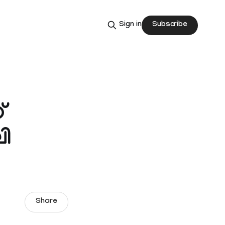
Subscribe
Sign in
്
ി
Share