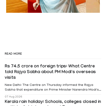
READ MORE
Rs 74.5 crore on foreign trips: What Centre
told Rajya Sabha about PM Modi's overseas
visits
New Delhi: The Centre on Thursday informed the Rajya
Sabha that expenditure on Prime Minister Narendra Modi's
foreign visits has crossed ₹74.5 crore in 2026 so far. The
07 Aug 2026
information was provided by Minister of State for External
Kerala rain holiday: Schools, colleges closed in
Affairs Pabitra Margherita in a written reply to questions