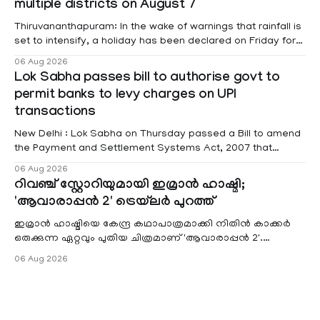
multiple districts on August 7
raised
Thiruvananthapuram: In the wake of warnings that rainfall is
set to intensify, a holiday has been declared on Friday for
educational institutions across Pathanamthitta, Alappuzha,
06 Aug 2026
Kottayam, Wayanad and Kasaragod districts. Meanwhile, a
Lok Sabha passes bill to authorise govt to
red alert remains in place on Thursday for Kottayam,
permit banks to levy charges on UPI
Pathanamtitta and Idukki districts. Following a red alert on
transactions
New Delhi : Lok Sabha on Thursday passed a Bill to amend
the Payment and Settlement Systems Act, 2007 that
authorises the government to permit banks and other
06 Aug 2026
service providers to levy charges on payments through
റിവഞ്ച് സ്റ്റോറിയുമായി ഇമ്രാൻ ഹാഷ്മി;
unified payments interface (UPI) and other notified
'ആവാരാപ്പൻ 2' ട്രെയ്‌ലർ പുറത്ത്
electronic payment modes. The amendment passed by the
ഇമ്രാൻ ഹാഷ്മിയെ കേന്ദ്ര കഥാപാത്രമാക്കി നിതിൻ കാക്കർ
ഒരുക്കുന്ന ഏറ്റവും പുതിയ ചിത്രമാണ് 'ആവാരാപ്പൻ 2'.
ഐഎംഡിബി പട്ടിക
06 Aug 2026