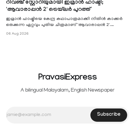
റിവഞ്ച് സ്റ്റോറിയുമായി ഇമ്രാൻ ഹാഷ്മി;
unified payments interface (UPI) and other notified
'ആവാരാപ്പൻ 2' ട്രെയ്‌ലർ പുറത്ത്
electronic payment modes. The amendment passed by the
ഇമ്രാൻ ഹാഷ്മിയെ കേന്ദ്ര കഥാപാത്രമാക്കി നിതിൻ കാക്കർ
ഒരുക്കുന്ന ഏറ്റവും പുതിയ ചിത്രമാണ് 'ആവാരാപ്പൻ 2'.
ഐഎംഡിബി പട്ടിക
06 Aug 2026
PravasiExpress
A bilingual Malayalam, English Newspaper
Subscribe