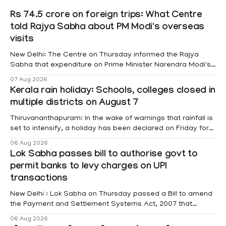
Rs 74.5 crore on foreign trips: What Centre
told Rajya Sabha about PM Modi's overseas
visits
New Delhi: The Centre on Thursday informed the Rajya
Sabha that expenditure on Prime Minister Narendra Modi's
foreign visits has crossed ₹74.5 crore in 2026 so far. The
07 Aug 2026
information was provided by Minister of State for External
Kerala rain holiday: Schools, colleges closed in
Affairs Pabitra Margherita in a written reply to questions
multiple districts on August 7
raised
Thiruvananthapuram: In the wake of warnings that rainfall is
set to intensify, a holiday has been declared on Friday for
educational institutions across Pathanamthitta, Alappuzha,
06 Aug 2026
Kottayam, Wayanad and Kasaragod districts. Meanwhile, a
Lok Sabha passes bill to authorise govt to
red alert remains in place on Thursday for Kottayam,
permit banks to levy charges on UPI
Pathanamtitta and Idukki districts. Following a red alert on
transactions
New Delhi : Lok Sabha on Thursday passed a Bill to amend
the Payment and Settlement Systems Act, 2007 that
authorises the government to permit banks and other
06 Aug 2026
service providers to levy charges on payments through