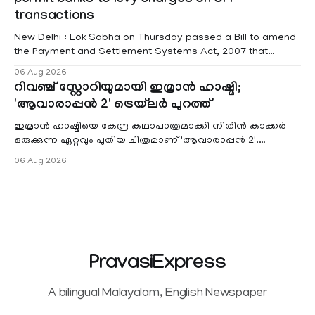
permit banks to levy charges on UPI
Pathanamtitta and Idukki districts. Following a red alert on
transactions
New Delhi : Lok Sabha on Thursday passed a Bill to amend
the Payment and Settlement Systems Act, 2007 that
authorises the government to permit banks and other
06 Aug 2026
service providers to levy charges on payments through
റിവഞ്ച് സ്റ്റോറിയുമായി ഇമ്രാൻ ഹാഷ്മി;
unified payments interface (UPI) and other notified
'ആവാരാപ്പൻ 2' ട്രെയ്‌ലർ പുറത്ത്
electronic payment modes. The amendment passed by the
ഇമ്രാൻ ഹാഷ്മിയെ കേന്ദ്ര കഥാപാത്രമാക്കി നിതിൻ കാക്കർ
ഒരുക്കുന്ന ഏറ്റവും പുതിയ ചിത്രമാണ് 'ആവാരാപ്പൻ 2'.
ഐഎംഡിബി പട്ടിക
06 Aug 2026
PravasiExpress
A bilingual Malayalam, English Newspaper