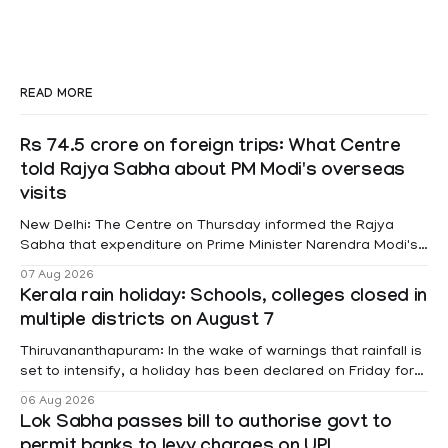
READ MORE
Rs 74.5 crore on foreign trips: What Centre
told Rajya Sabha about PM Modi's overseas
visits
New Delhi: The Centre on Thursday informed the Rajya
Sabha that expenditure on Prime Minister Narendra Modi's
foreign visits has crossed ₹74.5 crore in 2026 so far. The
07 Aug 2026
information was provided by Minister of State for External
Kerala rain holiday: Schools, colleges closed in
Affairs Pabitra Margherita in a written reply to questions
multiple districts on August 7
raised
Thiruvananthapuram: In the wake of warnings that rainfall is
set to intensify, a holiday has been declared on Friday for
educational institutions across Pathanamthitta, Alappuzha,
06 Aug 2026
Kottayam, Wayanad and Kasaragod districts. Meanwhile, a
Lok Sabha passes bill to authorise govt to
red alert remains in place on Thursday for Kottayam,