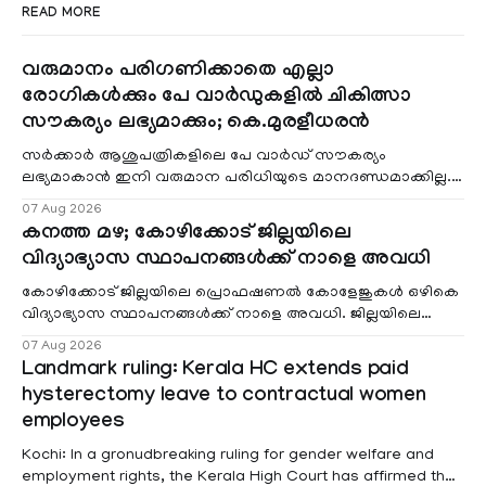
READ MORE
വരുമാനം പരിഗണിക്കാതെ എല്ലാ
രോഗികൾക്കും പേ വാർഡുകളിൽ ചികിത്സാ
സൗകര്യം ലഭ്യമാക്കും; കെ.മുരളീധരൻ
സർക്കാർ ആശുപത്രികളിലെ പേ വാർഡ് സൗകര്യം
ലഭ്യമാകാൻ ഇനി വരുമാന പരിധിയുടെ മാനദണ്ഡമാക്കില്ല.
വരുമാനം പരിഗണിക്കാതെ എല്ലാ രോഗികൾക്കും പേ വാർഡു
07 Aug 2026
കനത്ത മഴ; കോഴിക്കോട് ജില്ലയിലെ
വിദ്യാഭ്യാസ സ്ഥാപനങ്ങൾക്ക് നാളെ അവധി
കോഴിക്കോട് ജില്ലയിലെ പ്രൊഫഷണൽ കോളേജുകൾ ഒഴികെ
വിദ്യാഭ്യാസ സ്ഥാപനങ്ങൾക്ക് നാളെ അവധി. ജില്ലയിലെ
മലയോര- തീരദേശ മേഖലകളിലും മറ്റും ശക്തമായ മഴയു
07 Aug 2026
Landmark ruling: Kerala HC extends paid
hysterectomy leave to contractual women
employees
Kochi: In a gronudbreaking ruling for gender welfare and
employment rights, the Kerala High Court has affirmed that