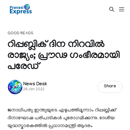
GOOD READS
റിപ്പബ്ലിക് ദിന നിറവില്‍
രാജ്യം; പ്രൗഢ ഗംഭീരമായി
പരേഡ്
News Desk
Share
26 Jan 2022
ജനാധിപത്യ ഇന്ത്യയുടെ എഴുപത്തിമൂന്നാം റിപ്പബ്ലിക്ക്
ദിനാഘോഷ പരിപാടികൾ പുരോഗമിക്കുന്നു. ദേശീയ
യുദ്ധസ്മാരകത്തില്‍ പ്രധാനമന്ത്രി ആദരം