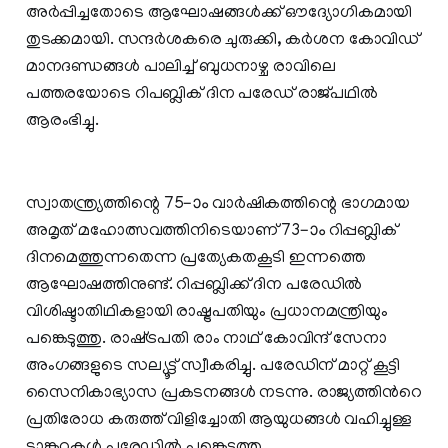
അര്‍പ്പിച്ചതോടെ ആഘോഷങ്ങള്‍ക്ക് ഔദ്യോഗികമായി
തുടക്കമായി. സന്ദര്‍ശകരെ ചുരുക്കി, കര്‍ശന കോവിഡ്
മാനദണ്ഡങ്ങള്‍ പാലിച്ച് ബുധനാഴ്ച രാവിലെ
പത്തരയോടെ റിപബ്ലിക് ദിന പരേഡ് രാജ്പഥില്‍
ആരംഭിച്ചു.
സ്വാതന്ത്ര്യത്തിന്റെ 75–ാം വാർഷികത്തിന്റെ ഭാഗമായ
അമൃത് മഹോത്സവത്തിനിടെയാണ് 73–ാം റിപ്പബ്ലിക്
ദിനമെത്തുന്നതെന്ന പ്രത്യേകതകൂടി ഇന്നത്തെ
ആഘോഷത്തിനുണ്ട്. റിപ്പബ്ലിക്ക് ദിന പരേഡിൽ
വിശിഷ്ടാതിഥികളായി രാഷ്ട്രപതിയും പ്രധാനമന്ത്രിയും
പങ്കെടുത്തു. രാഷ്‌ട്രപതി രാം നാഥ് കോവിന്ദ് സേനാ
അംഗങ്ങളുടെ സല്യൂട്ട് സ്വീകരിച്ചു. പരേഡിന് മാറ്റ് കൂട്ടി
സൈനികാഭ്യാസ പ്രകടനങ്ങൾ നടന്നു. രാജ്യത്തിൻറെ
പ്രതിരോധ കരുത്ത് വിളിച്ചോതി ആയുധങ്ങൾ വഹിച്ചുള്ള
ടാങ്കറുകൾ പരേഡിൽ പങ്കെടുത്തു.