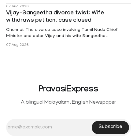
female contractual staff employed in government-funded
07 Aug 2026
projects are eligible for paid medical leave following
Vijay-Sangeetha divorce twist: Wife
hysterectomy surgery under the Kerala Service Rules
withdraws petition, case closed
(KSR). The court noted that since essential benefits like
maternity
Chennai: The divorce case involving Tamil Nadu Chief
Minister and actor Vijay and his wife Sangeetha
Sowrnalingam has taken a new turn after Sangeetha
07 Aug 2026
Sowrnalingam has taken a new turn after Sangeetha
reportedly withdrew the divorce petition she had filed
seeking separation from Vijay. Following the withdrawal of
the petition,
PravasiExpress
A bilingual Malayalam, English Newspaper
Subscribe