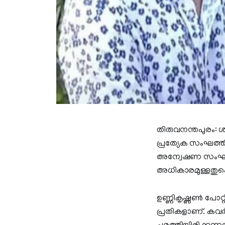
തിരുവനന്തപുരം:
പ്രത്യേക സംഘത്തി
അന്വേഷണ സംഘത്
അധികാരമുള്ളതുകൊ
ഉണ്ണികൃഷ്ണൺ പോറ
പ്രതികളാണ്. കവർ