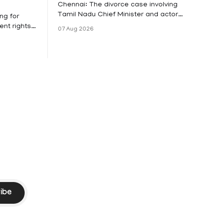
Chennai: The divorce case involving
Tamil Nadu Chief Minister and actor
ng for
Vijay and his wife Sangeetha
nt rights,
07 Aug 2026
Sowrnalingam has taken a new turn
irmed that
after Sangeetha Sowrnalingam has
loyed in
taken a new turn after Sangeetha
re eligible
reportedly withdrew the divorce petition
ng
she had filed seeking separation from
he Kerala
Vijay. Following the withdrawal of the
petition,
ike
ibe