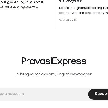
employees
ട് ജില്ലയിലെ പ്രൊഫഷണൽ
 ഒഴികെ വിദ്യാഭ്യാസ
Kochi: In a gronudbreaking ruli
ങൾക്ക് നാളെ അവധി.
gender welfare and employme
െ മലയോര- തീരദേശ
the Kerala High Court has aff
07 Aug 2026
ം മറ്റും ശക്തമായ മഴയു
female contractual staff emp
government-funded projects a
for paid medical leave followi
hysterectomy surgery under t
Service Rules (KSR). The court noted
that since essential benefits l
maternity
PravasiExpress
A bilingual Malayalam, English Newspaper
Subscr