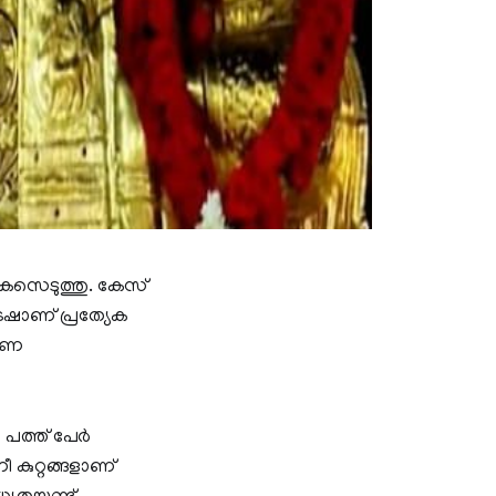
േസെടുത്തു. കേസ്
േഷാണ് പ്രത്യേക
േഷണ
ത്ത് പേര്‍
കുറ്റങ്ങളാണ്