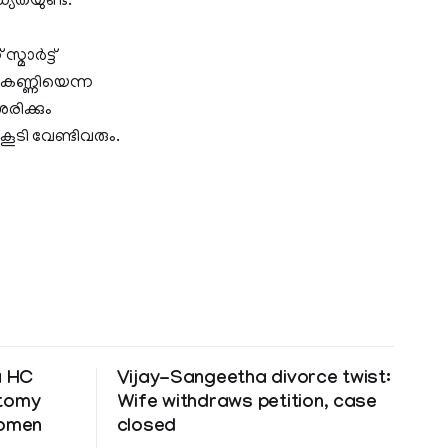
്യതയുണ്ട്.
്മാർട്ട്
 കണ്ണിയെന്ന
ിക്കും
ടി വേണ്ടിവരും.
a HC
Vijay-Sangeetha divorce twist:
ctomy
Wife withdraws petition, case
women
closed