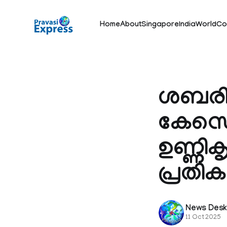
Home
About
Singapore
India
World
Co
ശബരി
കേസെടു
ഉണ്ണിക
പ്രതി
News Des
11 Oct 2025