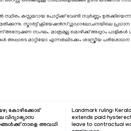
നത്. അറസ്റ്റ് അടക്കമുള്ള നടപടികളിലേക്കും ഉടൻ കടക്കാൻ സാധ
ൽ സ്ഥിരം കസ്റ്റമറായ പോറ്റിക്ക് വേണ്ടി സ്വർണ്ണം ഉരുക്കിയെന്ന് സ
തിക്കുന്നു. സ്മാർട്ട് ക്രിയേഷൻസ് ഗൂഡാലോചനയിലെ പ്രധാന
് അന്വേഷണ സംഘം. മാത്രമല്ല മൊഴിക്ക് അപ്പുറം പാളികൾ ശര
കൾ അപ്പാടെ മാറ്റിയോ എന്നതലിടക്കം ശാസ്ത്രീയ പരിശോധന കൂ
ഴ; കോഴിക്കോട്
Landmark ruling: Keral
െ വിദ്യാഭ്യാസ
extends paid hystere
ങ്ങൾക്ക് നാളെ അവധി
leave to contractual 