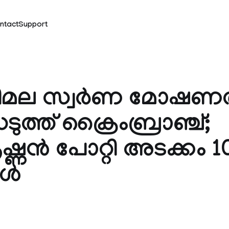
ntact
Support
മല സ്വർണ മോഷണത
ത്ത് ക്രൈംബ്രാഞ്ച്;
ൃഷ്ണൻ പോറ്റി അടക്കം 
കൾ
k