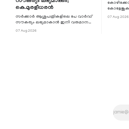
സൗകര്യം ലഭ്യമാക്കും;
കോഴിക്കോ
കെ.മുരളീധരൻ
കോളേജുകൾ
സ്ഥാപനങ്
സർക്കാർ ആശുപത്രികളിലെ പേ വാർഡ്
07 Aug 2026
ജില്ലയില
സൗകര്യം ലഭ്യമാകാൻ ഇനി വരുമാന
മേഖലകളിലു
പരിധിയുടെ മാനദണ്ഡമാക്കില്ല.
07 Aug 2026
വരുമാനം പരിഗണിക്കാതെ എല്ലാ
രോഗികൾക്കും പേ വാർഡു