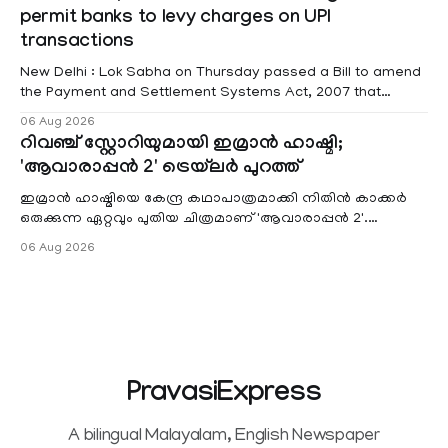
red alert remains in place on Thursday for Kottayam,
permit banks to levy charges on UPI
Pathanamtitta and Idukki districts. Following a red alert on
transactions
New Delhi : Lok Sabha on Thursday passed a Bill to amend
the Payment and Settlement Systems Act, 2007 that
authorises the government to permit banks and other
06 Aug 2026
service providers to levy charges on payments through
റിവഞ്ച് സ്റ്റോറിയുമായി ഇമ്രാൻ ഹാഷ്മി;
unified payments interface (UPI) and other notified
'ആവാരാപ്പൻ 2' ട്രെയ്‌ലർ പുറത്ത്
electronic payment modes. The amendment passed by the
ഇമ്രാൻ ഹാഷ്മിയെ കേന്ദ്ര കഥാപാത്രമാക്കി നിതിൻ കാക്കർ
ഒരുക്കുന്ന ഏറ്റവും പുതിയ ചിത്രമാണ് 'ആവാരാപ്പൻ 2'.
ഐഎംഡിബി പട്ടിക
06 Aug 2026
PravasiExpress
A bilingual Malayalam, English Newspaper