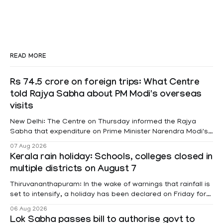
READ MORE
Rs 74.5 crore on foreign trips: What Centre
told Rajya Sabha about PM Modi's overseas
visits
New Delhi: The Centre on Thursday informed the Rajya
Sabha that expenditure on Prime Minister Narendra Modi's
foreign visits has crossed ₹74.5 crore in 2026 so far. The
07 Aug 2026
information was provided by Minister of State for External
Kerala rain holiday: Schools, colleges closed in
Affairs Pabitra Margherita in a written reply to questions
multiple districts on August 7
raised
Thiruvananthapuram: In the wake of warnings that rainfall is
set to intensify, a holiday has been declared on Friday for
educational institutions across Pathanamthitta, Alappuzha,
06 Aug 2026
Kottayam, Wayanad and Kasaragod districts. Meanwhile, a
Lok Sabha passes bill to authorise govt to