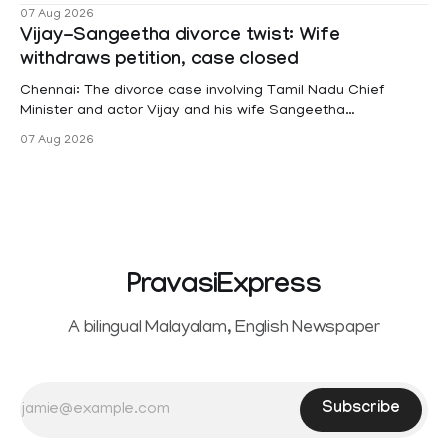
female contractual staff employed in government-funded
07 Aug 2026
projects are eligible for paid medical leave following
Vijay-Sangeetha divorce twist: Wife
hysterectomy surgery under the Kerala Service Rules
withdraws petition, case closed
(KSR). The court noted that since essential benefits like
maternity
Chennai: The divorce case involving Tamil Nadu Chief
Minister and actor Vijay and his wife Sangeetha
Sowrnalingam has taken a new turn after Sangeetha
07 Aug 2026
Sowrnalingam has taken a new turn after Sangeetha
reportedly withdrew the divorce petition she had filed
seeking separation from Vijay. Following the withdrawal of
the petition,
PravasiExpress
A bilingual Malayalam, English Newspaper
Subscribe