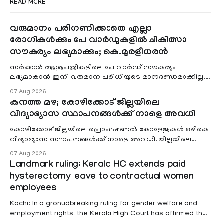
READ MORE
വരുമാനം പരിഗണിക്കാതെ എല്ലാ
രോഗികൾക്കും പേ വാർഡുകളിൽ ചികിത്സാ
സൗകര്യം ലഭ്യമാക്കും; കെ.മുരളീധരൻ
സർക്കാർ ആശുപത്രികളിലെ പേ വാർഡ് സൗകര്യം
ലഭ്യമാകാൻ ഇനി വരുമാന പരിധിയുടെ മാനദണ്ഡമാക്കില്ല.
വരുമാനം പരിഗണിക്കാതെ എല്ലാ രോഗികൾക്കും പേ വാർഡു
07 Aug 2026
കനത്ത മഴ; കോഴിക്കോട് ജില്ലയിലെ
വിദ്യാഭ്യാസ സ്ഥാപനങ്ങൾക്ക് നാളെ അവധി
കോഴിക്കോട് ജില്ലയിലെ പ്രൊഫഷണൽ കോളേജുകൾ ഒഴികെ
വിദ്യാഭ്യാസ സ്ഥാപനങ്ങൾക്ക് നാളെ അവധി. ജില്ലയിലെ
മലയോര- തീരദേശ മേഖലകളിലും മറ്റും ശക്തമായ മഴയു
07 Aug 2026
Landmark ruling: Kerala HC extends paid
hysterectomy leave to contractual women
employees
Kochi: In a gronudbreaking ruling for gender welfare and
employment rights, the Kerala High Court has affirmed that