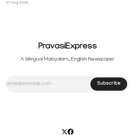
07 Aug 2026
Sowrnalingam has taken a new turn after Sangeetha
reportedly withdrew the divorce petition she had filed
seeking separation from Vijay. Following the withdrawal of
the petition,
PravasiExpress
A bilingual Malayalam, English Newspaper
Subscribe