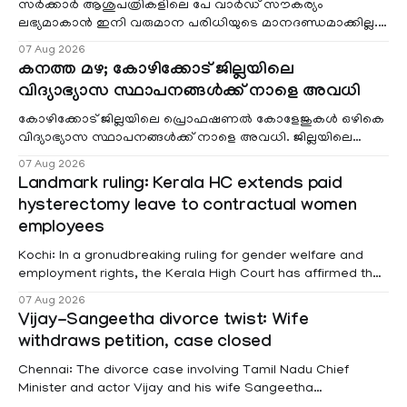
സർക്കാർ ആശുപത്രികളിലെ പേ വാർഡ് സൗകര്യം
ലഭ്യമാകാൻ ഇനി വരുമാന പരിധിയുടെ മാനദണ്ഡമാക്കില്ല.
വരുമാനം പരിഗണിക്കാതെ എല്ലാ രോഗികൾക്കും പേ വാർഡു
07 Aug 2026
കനത്ത മഴ; കോഴിക്കോട് ജില്ലയിലെ
വിദ്യാഭ്യാസ സ്ഥാപനങ്ങൾക്ക് നാളെ അവധി
കോഴിക്കോട് ജില്ലയിലെ പ്രൊഫഷണൽ കോളേജുകൾ ഒഴികെ
വിദ്യാഭ്യാസ സ്ഥാപനങ്ങൾക്ക് നാളെ അവധി. ജില്ലയിലെ
മലയോര- തീരദേശ മേഖലകളിലും മറ്റും ശക്തമായ മഴയു
07 Aug 2026
Landmark ruling: Kerala HC extends paid
hysterectomy leave to contractual women
employees
Kochi: In a gronudbreaking ruling for gender welfare and
employment rights, the Kerala High Court has affirmed that
female contractual staff employed in government-funded
07 Aug 2026
projects are eligible for paid medical leave following
Vijay-Sangeetha divorce twist: Wife
hysterectomy surgery under the Kerala Service Rules
withdraws petition, case closed
(KSR). The court noted that since essential benefits like
maternity
Chennai: The divorce case involving Tamil Nadu Chief
Minister and actor Vijay and his wife Sangeetha
Sowrnalingam has taken a new turn after Sangeetha