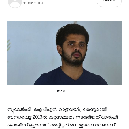
Share
31 Jan 2019
158633.3
ന്യൂഡൽഹി∙ ഐപിഎൽ വാതുവയ്പു കേസുമായി
ബന്ധപ്പെട്ട് 2013ൽ കുറ്റസമ്മതം നടത്തിയത് ഡൽഹി
പൊലീസ് ക്രൂരമായി മർദ്ദിച്ചതിനെ തുടർന്നാണെന്ന്