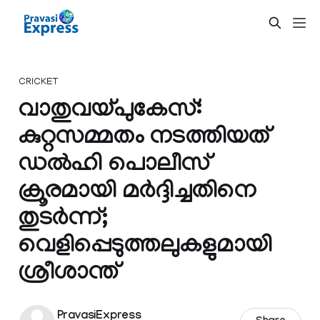
CRICKET
വാതുവയ്പുകേസ്:
കുറ്റസമ്മതം നടത്തിയത്
ഡൽഹി പൊലീസ്
ക്രൂരമായി മർദ്ദിച്ചതിനെ
തുടർന്ന്;
വെളിപ്പെടുത്തലുകളുമായി
ശ്രീശാന്ത്‌
PravasiExpress