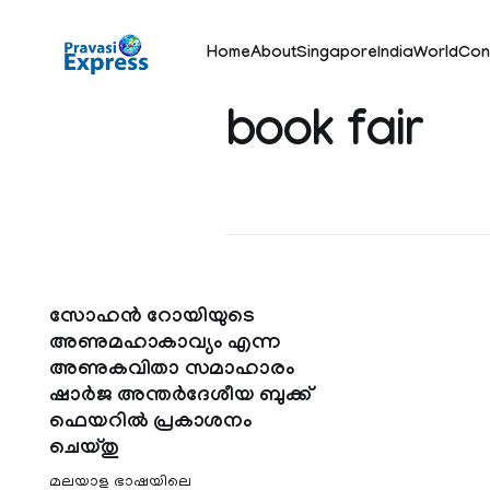
Home
About
Singapore
India
World
Con
book fair
സോഹൻ റോയിയുടെ
അണുമഹാകാവ്യം എന്ന
അണുകവിതാ സമാഹാരം
ഷാർജ അന്തർദേശീയ ബുക്ക്
ഫെയറിൽ പ്രകാശനം
ചെയ്തു
മലയാള ഭാഷയിലെ