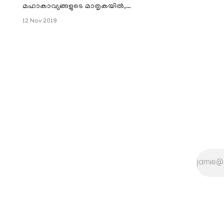
മഹാകാവ്യങ്ങളുടെ മാതൃകയിൽ,
ഹോളിവുഡ് സംവിധായകനും
12 Nov 2019
തിരക്കഥാകൃത്തുമായ ശ്രീ സോഹൻ
റോയി എഴുതിയ 501
അണുകവിതകളടങ്ങിയ
'അണുമഹാകാ