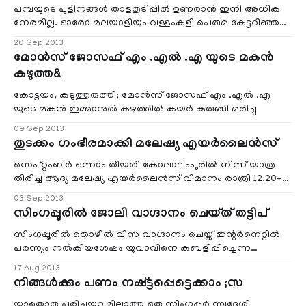
പാസാകണം എന്നാണു പുതിയ ചട്ടം.
പമ്പയുടെ പുളിനങ്ങള്‍ താളതുടിപ്പില്‍ ഉണരാന്‍ ഇനി അധിക
നേരമില്ല. ഓരോ മലയാളിയും വള്ളംകളി പെരുമ കേട്ടറിഞ്ഞ
ആറന്മുള ഉതൃട്ടാതി വള്ളംകളി ഇന്നാണ്. വള്ളംകളികളില്‍
20 Sep 2013
ഏറ്റവും പഴമയും പാരമ്പര്യവും മഹിമയും നിറഞ്ഞ
മോന്‍സ് ജോസഫ്‌ എം .എല്‍ .എ യുടെ മകന്‍
ഉത്സവം.........
കഴുത്ത&
കോട്ടയം, കടുത്തുരുത്തി; മോന്‍സ് ജോസഫ്‌ എം .എല്‍ .എ
യുടെ മകന്‍ ഇമ്മാനുല്‍ കഴുത്തില്‍ കയര്‍ കുരുങ്ങി മരിച്ചു
09 Sep 2013
തുടക്കം ഗംഭീരമാക്കി മലേഷ്യ എയര്‍ലൈന്‍സ്
സെപ്റ്റംബര്‍ ഒന്നാം തീയതി കോലാലംപൂരില്‍ നിന്ന് യാത്ര
തിരിച്ച ആദ്യ മലേഷ്യ എയര്‍ലൈന്‍സ് വിമാനം രാത്രി 12.20-നു
കൊച്ചിയില്‍ എത്തിച്ചേര്‍ന്നു .കോലാലംപൂരില്‍ നടന്ന
03 Sep 2013
ലളിതമായ ചടങ്ങുകള്‍ക്ക് ശേഷമാണ് വിമാനം കൊച്ചിയിലേക്ക്
സിംഗപ്പൂരിൽ ജോലി വാഗ്ദാനം ചെയ്ത് തട്ടിപ്
പുറപ്പെട്ടത്‌ .ആദ്യ വിമാനത്തില്‍ തന്നെ ഏകദേശം 90
ശതമാനത്തിലധികം സീറ്റുകളും നിറഞ്ഞിരുന്നു
സിംഗപ്പൂരിൽ തൊഴില്‍ വിസ വാഗ്ദാനം ചെയ്ത് ഇന്റര്‍നെറ്റില്‍
പരസ്യം നല്‍കിയശേഷം യുവാവിനെ കബളിപ്പിച്ചെന്ന
പരാതിയില്‍ സ്ഥാപനത്തിനെതിരെ പോലീസ് അന്വേഷണം
17 Aug 2013
നടത്താന്‍ കോടതി ഉത്തരവിട്ടു.സിംഗപ്പൂരില്‍ 2,000 ഡോളര്‍
നിങ്ങള്‍ക്കും പണം നഷ്ട്ടപ്പെട്ടെക്കാം ;സ
ശമ്പളവും മറ്റ് സൗജന്യ സൌകര്യങ്ങളുമുള്ള ജോലി
വാഗ്ദാനംചെയ്താണ് ഈ സ്ഥാപനം ഇന്റര്‍നെറ്റില്‍ പരസ്യം
യാതൊരു പരിചയവുമില്ലാത്ത ഒരു സിംഗപ്പൂര്‍ സ്വദേശി