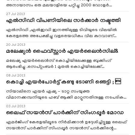
ചെയ്ത
അനായാസം ഒരു മലയാളിയെ പറ്റിച്ചു 2000 ഡോളര്‍
കൈവശ്യപ്പെടുത്തിയ വാര്‍ത്ത‍ ഞെട്ടലോടെയാണ്
27 Jul 2013
പ്രവാസലോകം അറിഞ്ഞത് .കുവൈത്തില്‍ ജോലിയുളള
എല്‍സിഡി വിപണിയിലെ സര്‍ക്കാര്‍ നഷ്ടത്തി
മഞ്ഞപ്ര സ്വദേശി സതീഷ് നായര്‍ക്ക് നഷ്ടപ്പെട്ടത് 2000
ഡോളര്‍. സിങ്കപ്പൂര്‍ സ്വദേശിയായ തേമോയ്ഹുങാണ് പണം
എല്‍സിഡി ,എല്‍ഇഡി ഇനത്തിലുള്ള ടിവിയുടെ വിലയില്‍
തട്ടിയത്.എന്നാല്‍ സിംഗപ്
കേരളത്തെ അപേക്ഷിച്ചു വളരെയധികം വില കുറവാണ്
സിംഗപ്പൂര്‍ പോലെയുള്ള രാജ്യങ്ങളില്‍ എന്ന സാഹചര്യം
20 Jul 2013
മുതലാക്കിയ സിംഗപ്പൂര്‍ മലയാളികളും ,ടൂറിസ്റ്റുകളും കേരള
മലേഷ്യന്‍ ഫൈവ്സ്റ്റാര്‍ എയര്‍ലൈന്‍സില്&
സര്‍ക്കാരിനു ഈ ഇനത്തില്‍ ലഭിക്കേണ്ട നികുതിയില്‍ വന്‍
നഷ്ടം വരുത്തി വച്ചതായി ഡീലേഴ്സ് അസോസിയേഷന്‍ ഓഫ്
മലേഷ്യ എയര്‍ലൈന്‍സ്‌ കൊച്ചിയിലേക്കുള്ള ബുക്കിംഗ്
ടിവ
ആരംഭിച്ചു .സെപ്റ്റംബര്‍ 1 മുതല്‍ കൊച്ചിയിലേക്ക്
കൊലാലംപൂരില്‍ നിന്ന് ആദ്യ വിമാനം യാത്രതിരിക്കും
08 Jul 2013
.സിംഗപ്പൂരില്‍ നിന്ന് കൊച്ചിയിലേക്ക് യാത്ര ചെയ്യുവാന്‍ S$291
കൊച്ചി എയര്‍പോര്‍ട്ട് കണ്ടു ടോണി ഞെട്ടി ; 
എന്ന ഓഫര്‍ ഇതിനകം നിരവധിപേര്‍ ഉപയോഗപ്പെടുത്തി
കഴിഞ്ഞിരിക്കുന്നു .ഇരു വശത്തേക്കും 30Kg ബാഗേജ്‌
സിയാലിനെ എയര്‍ ഏഷ്യ - ടാറ്റ സംയുക്ത
വിമാനക്കമ്പനിയുടെ ഹബ് ആക്കി മാറ്റുന്നതിനുള്ള നടപടികള്‍
തുടങ്ങി. ഇതു സംബന്ധിച്ച് മുഖ്യമന്ത്രി ഉമ്മന്‍ചാണ്ടിയുമായി
03 Jul 2013
ടോണി ഫെര്‍ണാണ്ടസ് ചര്‍ച്ച നടത്തി.
ലൈഫ് സയന്‍സ് പാര്‍ക്കിന് സിംഗപ്പൂര്‍ മോഡ
കൊച്ചിഎയര്‍പോര്‍ട്ടിലെ സൗകര്യങ്ങള്‍
ലോകോത്തരനിലവാരമുള്ളതാണെന്നും ഇവിടെ
എമര്‍ജിംഗ് കേരളയിലൂടെ നിര്‍മിക്കാന്‍ ഉദ്ദേശിച്ചിട്ടുള്ള ലൈഫ്
വന്നതിനുശേഷമാണ് തനിക്കത് മനസ്സിലായതുമെന്നും ടോ
സയന്‍സ് പാര്‍ക്കിന് സിംഗപ്പൂര്‍ സയന്‍സ് പാര്‍ക്കിന്റെ
മോഡല്‍ നല്‍കും. തലസ്ഥാനത്ത് തോന്നയ്ക്കലിന് സമീപം