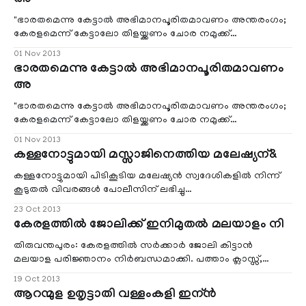
അ
"ഭാരതമെന്നു കേട്ടാല്‍ അഭിമാനപൂരിതമാവണം അന്തരംഗം;
കേരളമെന്ന് കേട്ടാലോ തിളയ്ക്കണം ചോര നമുക്ക്
ഞരമ്പുകളില്‍" ...ഇന്ന്‍ കേരളപ്പിറവി. സസ്യ ശ്യാമള, കേര
01 Nov 2013
കേദാര, പ്രകൃതി രമണീയമായ ദൈവത്തിന്‍റെ സ്വന്തം
ഭാരതമെന്നു കേട്ടാല്‍ അഭിമാനപൂരിതമാവണം
നാടായ നമ്മുടെ കേരളത്തിന്‌ 57 വയസ്സ് തികയുന്നു.
അ
"ഭാരതമെന്നു കേട്ടാല്‍ അഭിമാനപൂരിതമാവണം അന്തരംഗം;
കേരളമെന്ന് കേട്ടാലോ തിളയ്ക്കണം ചോര നമുക്ക്
ഞരമ്പുകളില്‍" ...ഇന്ന്‍ കേരളപ്പിറവി. സസ്യ ശ്യാമള, കേര
01 Nov 2013
കേദാര, പ്രകൃതി രമണീയമായ ദൈവത്തിന്‍റെ സ്വന്തം
കള്ളനോട്ടുമായി മസ്സാജിനെത്തിയ മലേഷ്യന്&
നാടായ നമ്മുടെ കേരളത്തിന്‌ 57 വയസ്സ് തികയുന്നു.
കള്ളനോട്ടുമായി പിടികൂടിയ മലേഷ്യന്‍ സ്വദേശികളില്‍ നിന്ന്
കൂടുതല്‍ വിവരങ്ങള്‍ പോലീസിന് ലഭിച്ചു
.വിനോദസഞ്ചാരത്തിനെത്തിയ 120 പേരടങ്ങുന്ന
23 Oct 2013
സംഘത്തില്‍പ്പെട്ട ഒരാള്‍ മൂന്നാറിലെ സ്വകാര്യ ആയുര്‍വേദ
കേരളത്തില്‍ ജോലിക്ക് ഇനിമുതല്‍ മലയാളം നി
മസാജിംഗ് സെന്ററിനു നല്‍കിയ പണത്തിലാണ് ഒരേ
സീരിയല്‍ നമ്പറില്‍പ്പെട്ട ആയിരത്തിന്റെ അഞ്ച്
തിരുവന്തപുരം: കേരളത്തില്‍ സര്‍ക്കാര്‍ ജോലി കിട്ടാന്‍
കള്ളനോട്ടുകള്‍ ഉണ്ടായിരുന
മലയാള പരിജ്ഞാനം നിര്‍ബന്ധമാക്കി. പത്താം ക്ലാസ്സ്‌,
പ്ലസ്ടു, ബിരുദതലത്തില്‍ മലയാളം പഠിക്കാത്തവര്‍ സര്‍ക്കാര്‍
19 Oct 2013
ജോലി ലഭിച്ചാല്‍ പ്രൊബേഷന്‍ കാലാവധി പൂര്‍ത്തിയാകും
ആറന്മുള ഉതൃട്ടാതി വള്ളംകളി ഇന്ന്‍
മുന്‍പ് മലയാളം മിഷന്‍റെ ഹയര്‍ ഡിപ്ലോമാ തുല്യതാപരീക്ഷ