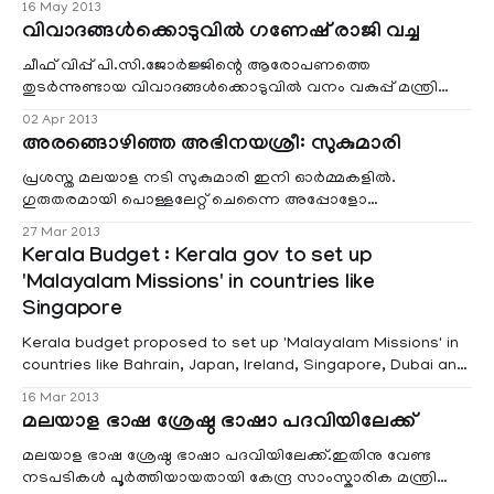
16 May 2013
വെയിലൂരില്‍ 260 ഏക്കര്‍ സ്ഥലത്താണ് പാര്‍ക്കിന്റെ
വിവാദങ്ങള്‍ക്കൊടുവില്‍ ഗണേഷ്‌ രാജി വച്ച
നിര്‍മാണം നടത്താന്‍ ഉദ്ദേശിക്കുന്നത്.
ചീഫ്‌ വിപ്പ്‌ പി.സി.ജോര്‍ജ്ജിന്റെ ആരോപണത്തെ
തുടര്‍ന്നുണ്ടായ വിവാദങ്ങള്‍ക്കൊടുവില്‍ വനം വകുപ്പ്‌ മന്ത്രി
കെ.ബി.ഗണേഷ്‌ കുമാര്‍ രാജി വച്ചു.
02 Apr 2013
അരങ്ങൊഴിഞ്ഞ അഭിനയശ്രീ: സുകുമാരി
പ്രശസ്ത മലയാള നടി സുകുമാരി ഇനി ഓര്‍മ്മകളില്‍.
ഗുരുതരമായി പൊള്ളലേറ്റ്‌ ചെന്നൈ അപ്പോളോ
ആശുപത്രിയില്‍ തീവ്ര പരിചരണ വിഭാഗത്തില്‍
27 Mar 2013
ചികിത്സയിലായിരിക്കവെയാണ് തെന്നിന്ത്യയുടെ അഭിനയശ്രീ
Kerala Budget : Kerala gov to set up
മരണത്തിന് കീഴടങ്ങിയത്‌. 74 വയസ്സായിരുന്നു.
'Malayalam Missions' in countries like
Singapore
Kerala budget proposed to set up 'Malayalam Missions' in
countries like Bahrain, Japan, Ireland, Singapore, Dubai and
Malaysia to help the second and third generation
16 Mar 2013
Malayalees to connect with the Malayalam language and
മലയാള ഭാഷ ശ്രേഷ്ഠ ഭാഷാ പദവിയിലേക്ക്
culture.Kerala Finance Minister K.M. Mani, presenting the
state budget for 2013
മലയാള ഭാഷ ശ്രേഷ്ഠ ഭാഷാ പദവിയിലേക്ക്.ഇതിനു വേണ്ട
നടപടികള്‍ പൂര്‍ത്തിയായതായി കേന്ദ്ര സാംസ്കാരിക മന്ത്രി