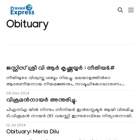
Obituary
ജസ്റ്റിസ് ശ്രീ വി ആര്‍ കൃഷ്ണയ്യര്‍ : നീതിയ&#
നീതിയുടെ വിശ്വസ്ത ശബ്ദം നിലച്ചു. മലയാളത്തിന്‍റെ
ആദരണീയനായ നിയമജ്ഞനും, സാമൂഹികോദ്ധാരണം
മാത്രം കാംക്ഷിച്ച തത്ത്വജ്ഞാനിയും, ദാര്‍ശനികനും, ഭരണ
06 Dec 2014
തന്ത്രജ്ഞനും, നൂറില്‍ ഏറെ ഗ്രന്ഥങ്ങളുടെ കര്‍ത്താവും,
വിക്രമന്‍നായര്‍ അന്തരിച്ചു.
പരിസ്ഥിതി പ്രവര്‍ത്തകനും എല്ലാത്തിലും ഉപരി ഒരു കറതീര്‍ന്ന
മനുഷ്യ സ്നേഹിയും ആയിരുന്നു ജസ്റ്റിസ് ശ്രീ വി ആര്‍
പിഎസ്എ യില്‍ നിന്നും സീനിയര്‍ ഇന്‍സ്പെക്ടര്‍ ആയി വിരമിച്ച
ടി.വിക്രമന്‍ നായര്‍ (83 വയസ്സ്) ഇന്നുരാവിലെ നിര്യാതനായി.
12 Jul 2014
Obituary: Meria Dilu