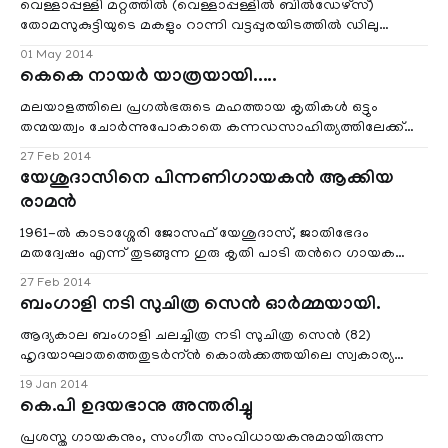
വെള്ളാപ്പള്ളി മറ്റത്തില്‍ (വെള്ളാപ്പള്ളില്‍ ബില്‍ഡേഴ്‌സ്)
തോമസുകുട്ടിയുടെ മകളും റാന്നി വട്ടപ്പുരയിടത്തില്‍ ഡിലു
റോഷന്റെ ഭാര്യയുമായ മിരിയ(28) അന്തരിച്ചു.
01 May 2014
കെകെ നായര്‍ യാത്രയായി.....
മലയാളത്തിലെ പ്രഗല്‍ഭരുടെ മഹത്തായ കൃതികള്‍ ഒട്ടും
തന്മയത്വം ചോര്‍ന്നുപോകാതെ കന്നഡസാഹിത്യത്തിലേക്ക്
വിവര്‍ത്തനം ചെയ്ത മലയാളിയായ മഹാനായ എഴുത്തുകാരന്‍
27 Feb 2014
കെകെ നായര്‍ നമ്മോട് വിടപറഞ്ഞിട്ട്‌ ഒരുമാസം പിന്നിടുന്നു.
യേശുദാസിനെ പിന്നണിഗായകന്‍ ആക്കിയ
രാമന്‍
1961-ല്‍ കാടാശ്ശേരി ജോസഫ് യേശുദാസ്, ജാതിഭേദം
മതദ്വേഷം എന്ന് തുടങ്ങുന്ന ഗുരു കൃതി പാടി തന്‍റെ ഗായക
ജീവിതം തുടങ്ങിത് ശ്രീ രാമന്‍ നമ്പിയത്ത് എന്ന നല്ല മനസ്സുള്ള
27 Feb 2014
നിര്‍മ്മാതാവിന്‍റെ ചിത്രത്തില്‍ ആയിരുന്നു.
ബംഗാളി നടി സുചിത്ര സെന്‍ ഓര്‍മ്മയായി.
ആദ്യകാല ബംഗാളി ചലച്ചിത്ര നടി സുചിത്ര സെന്‍ (82)
ഹൃദയാഘാതത്തെതുടര്‍ന്ന്‍ കൊല്‍ക്കത്തയിലെ സ്വകാര്യ
അശുപത്രിയില്‍ അന്തരിച്ചു. ശ്വാസകോശ അണുബാധയെ
19 Jan 2014
തുടര്‍ന്ന് ചികിത്സയിലായിരുന്നു
കെ.പി ഉദയഭാനു അന്തരിച്ചു
പ്രശസ്ത ഗായകനും, സംഗീത സം‌വിധായകനുമായിരുന്ന