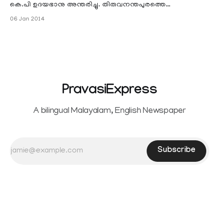
കെ.പി ഉദയഭാനു അന്തരിച്ചു. തിരുവനന്തപുരത്തെ
വസതിയാലിയിരുന്നു അന്ത്യം. 78 വയസ്സായിരുന്നു.
06 Jan 2014
പാര്‍ക്കിന്‍സണ്‍സ് രോഗം ബാധിച്ച് കിടപ്പിലായിരുന്നു.
PravasiExpress
A bilingual Malayalam, English Newspaper
Subscribe