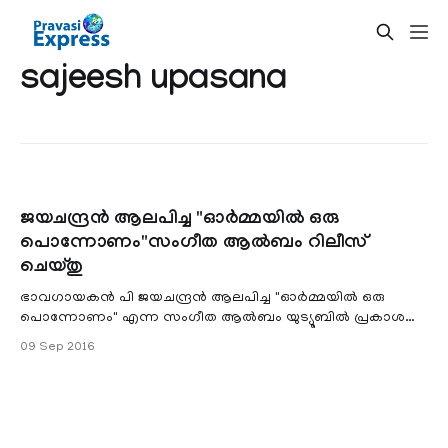
sajeesh upasana
ജയചന്ദ്രന്‍ ആലപിച്ച "ഓര്‍മ്മയില്‍ ഒരു
പൊന്നോണം"സംഗീത ആല്‍ബം റിലീസ്
ചെയ്തു
ഭാവഗായകന്‍ പി ജയചന്ദ്രന്‍ ആലപിച്ച "ഓര്‍മ്മയില്‍ ഒരു
പൊന്നോണം" എന്ന സംഗീത ആല്‍ബം യുട്യൂബില്‍ പ്രകാശനം
ചെയ്തു. സജീഷ് ഉപാസന സംഗീതവും, രചനയും നിര്‍വഹി
09 Sep 2016