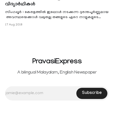
വിദ്യാര്‍ഥികള്‍
സിംഗപ്പൂര്‍ : കേരളത്തില്‍ ഇപ്പോള്‍ നടക്കുന്ന ദുരന്തപൂര്‍ണ്ണമായ
അവസ്ഥയെക്കാള്‍ വലുതല്ല തങ്ങളുടെ ഏറെ നാളുകളുടെ
പ്രയത്നവും , സാമ്പത്തിക നഷ്ടവുമെന്
17 Aug 2018
PravasiExpress
A bilingual Malayalam, English Newspaper
Subscribe