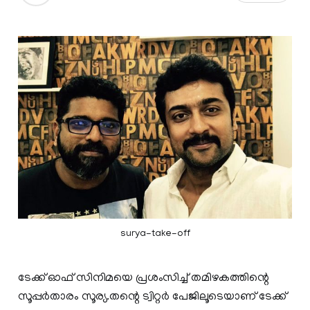
surya-take-off
ടേക്ക് ഓഫ് സിനിമയെ പ്രശംസിച്ച് തമിഴകത്തിന്റെ
സൂപ്പര്‍താരം സൂര്യ.തന്റെ ട്വിറ്റർ പേജിലൂടെയാണ് ടേക്ക്