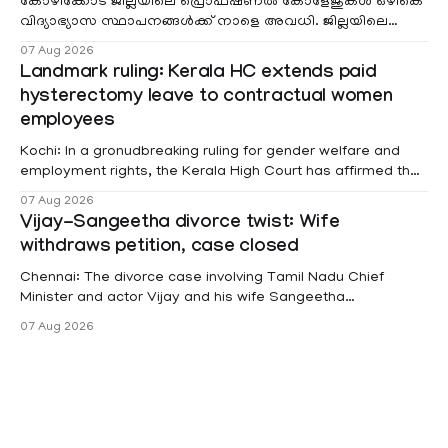
കോഴിക്കോട് ജില്ലയിലെ പ്രൊഫഷണൽ കോളേജുകൾ ഒഴികെ
വിദ്യാഭ്യാസ സ്ഥാപനങ്ങൾക്ക് നാളെ അവധി. ജില്ലയിലെ
മലയോര- തീരദേശ മേഖലകളിലും മറ്റും ശക്തമായ മഴയു
07 Aug 2026
Landmark ruling: Kerala HC extends paid
hysterectomy leave to contractual women
employees
Kochi: In a gronudbreaking ruling for gender welfare and
employment rights, the Kerala High Court has affirmed that
female contractual staff employed in government-funded
07 Aug 2026
projects are eligible for paid medical leave following
Vijay-Sangeetha divorce twist: Wife
hysterectomy surgery under the Kerala Service Rules
withdraws petition, case closed
(KSR). The court noted that since essential benefits like
maternity
Chennai: The divorce case involving Tamil Nadu Chief
Minister and actor Vijay and his wife Sangeetha
Sowrnalingam has taken a new turn after Sangeetha
07 Aug 2026
Sowrnalingam has taken a new turn after Sangeetha
reportedly withdrew the divorce petition she had filed
seeking separation from Vijay. Following the withdrawal of
the petition,