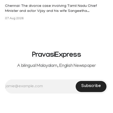
maternity
Chennai: The divorce case involving Tamil Nadu Chief
Minister and actor Vijay and his wife Sangeetha
Sowrnalingam has taken a new turn after Sangeetha
07 Aug 2026
Sowrnalingam has taken a new turn after Sangeetha
reportedly withdrew the divorce petition she had filed
seeking separation from Vijay. Following the withdrawal of
the petition,
PravasiExpress
A bilingual Malayalam, English Newspaper
Subscribe