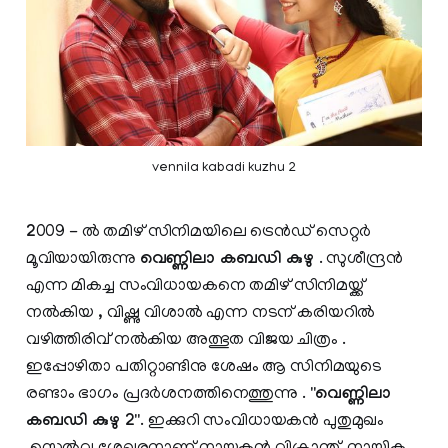
vennila kabadi kuzhu 2
2
009 - ൽ തമിഴ് സിനിമയിലെ ട്രെൻഡ് സെറ്റർ
മൂവിയായിരുന്നു
വെണ്ണിലാ കബഡി കുഴു
. സുശീന്ദ്രൻ
എന്ന മികച്ച സംവിധായകനെ തമിഴ് സിനിമയ്ക്ക്
നൽകിയ , വിഷ്ണു വിശാൽ എന്ന നടന് കരിയറിൽ
വഴിത്തിരിവ് നൽകിയ അത്ഭുത വിജയ ചിത്രം .
ഇപ്പോഴിതാ പതിറ്റാണ്ടിനു ശേഷം ആ സിനിമയുടെ
രണ്ടാം ഭാഗം പ്രദർശനത്തിനെത്തുന്നു .
"വെണ്ണിലാ
കബഡി കുഴു 2"
. ഇക്കുറി സംവിധായകൻ പുതുമുഖം