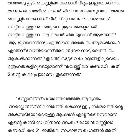
അതോടു കൂടി വെണ്ണിലാ കബഡി ടീമും ഇല്ലാതാകുന്നു.
രണ്ടാം ഭാഗത്തിൽ അപരിചിതനായ ഒരു യുവാവ് അതേ
വെണ്ണിലാ കബഡി ടീമിന് പുനർ ജന്മം നൽകാൻ
നാട്ടിലെത്തുന്നു. ഒട്ടേറെ ദുരൂഹതകളുമായി
നാട്ടിലെത്തുന്ന ആ അപരിചിത യുവാവ് ആരാണ് ?
ആ യുവാവ് വീണ്ടും എങ്ങിനെ അതേ ടീം ആരംഭിക്കും ?
എന്തിന് വേണ്ടിയാണ് അവൻ ഈ നാട്ടിലെത്തി ടീം
ആരംഭിക്കുന്നത് ? തുടങ്ങി ഒട്ടേറെ ചോദ്യങ്ങളിലൂടെയും
ദുരൂഹതകളിലൂടെയുമാണ്
"വെണ്ണിലാ കബഡി കുഴ്
2"
ന്റെ കഥാ പ്രയാണം തുടങ്ങുന്നത്.
" സ്പോർട്സ് പശ്ചാത്തലത്തിൽ ആദ്യന്തം
സസ്പെൻസ് നിലനിർത്തി കൊണ്ടുള്ള , നർമമത്തിന്റെ
അകമ്പടിയോടെയുള്ള ആക്ഷൻ എന്റർടൈനറാണ്
എന്റെ കന്നി സംവിധാന സംരംഭമായ "വെണ്ണിലാ
കബഡി കുഴു 2". ഇതിലെ സംഘട്ടന രംഗങ്ങൾ അതി