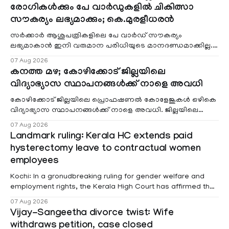
രോഗികൾക്കും പേ വാർഡുകളിൽ ചികിത്സാ
സൗകര്യം ലഭ്യമാക്കും; കെ.മുരളീധരൻ
സർക്കാർ ആശുപത്രികളിലെ പേ വാർഡ് സൗകര്യം
ലഭ്യമാകാൻ ഇനി വരുമാന പരിധിയുടെ മാനദണ്ഡമാക്കില്ല.
വരുമാനം പരിഗണിക്കാതെ എല്ലാ രോഗികൾക്കും പേ വാർഡു
07 Aug 2026
കനത്ത മഴ; കോഴിക്കോട് ജില്ലയിലെ
വിദ്യാഭ്യാസ സ്ഥാപനങ്ങൾക്ക് നാളെ അവധി
കോഴിക്കോട് ജില്ലയിലെ പ്രൊഫഷണൽ കോളേജുകൾ ഒഴികെ
വിദ്യാഭ്യാസ സ്ഥാപനങ്ങൾക്ക് നാളെ അവധി. ജില്ലയിലെ
മലയോര- തീരദേശ മേഖലകളിലും മറ്റും ശക്തമായ മഴയു
07 Aug 2026
Landmark ruling: Kerala HC extends paid
hysterectomy leave to contractual women
employees
Kochi: In a gronudbreaking ruling for gender welfare and
employment rights, the Kerala High Court has affirmed that
female contractual staff employed in government-funded
07 Aug 2026
projects are eligible for paid medical leave following
Vijay-Sangeetha divorce twist: Wife
hysterectomy surgery under the Kerala Service Rules
withdraws petition, case closed
(KSR). The court noted that since essential benefits like