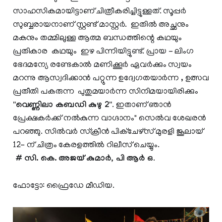
സാഹസികമായിട്ടാണ്‌ ചിത്രീകരിച്ചിട്ടുള്ളത്. സൂപ്പർ
സുബ്ബരായനാണ് സ്റ്റണ്ട് മാസ്റ്റർ. ഇതിൽ അച്ഛനും
മകനും തമ്മിലുള്ള ആത്മ ബന്ധത്തിന്റെ കഥയും
പ്രതികാര കഥയും ഇഴ പിന്നിയിട്ടുണ്ട്. പ്രായ - ലിംഗ
ഭേദമന്യേ രണ്ടേകാൽ മണിക്കൂർ ഏവർക്കും സ്വയം
മറന്നു ആസ്വദിക്കാൻ പറ്റുന്ന ഉദ്വേഗതയാർന്ന , ഉത്സവ
പ്രതീതി പകരുന്ന പുതുമയാർന്ന സിനിമയായിരിക്കും
"വെണ്ണിലാ കബഡി കുഴു 2"
. ഇതാണ് ഞാൻ
പ്രേക്ഷകർക്ക് നൽകുന്ന വാഗ്ദാനം" സെൽവ ശേഖരൻ
പറഞ്ഞു. സിൽവർ സ്ക്രീൻ പിക്ചേഴ്സ് മുരളി ജൂലായ്
12- ന്‌ ചിത്രം കേരളത്തിൽ റിലീസ് ചെയ്യും.
# സി. കെ. അജയ് കുമാർ, പി ആർ ഒ
.
ഫോട്ടോ: ഫ്രൈഡേ മീഡിയ.