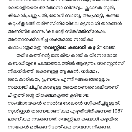
സെൽവ ശേഖരനാണ്.നായകൻ വിക്രാന്ത്. നായിക
മലയാളിയായ അർത്ഥനാ ബിനുവും. കൂടാതെ സൂരി,
കിഷോർ,പശുപതി, യോഗി ബാബു, അപ്പുക്കുട്ടി, കഞ്ചാ
കറുപ്പ് തുടങ്ങി തമിഴ് സിനിമയിലെ ഒട്ടനവധി താരങ്ങൾ
അണിനിരക്കുന്നു. 'കടക്കുട്ടി സിങ്ക'ത്തിന് ശേഷം
അർത്ഥനക്ക് ലഭിച്ച ശക്തമായ നായികാ
കഥാപാത്രമത്രേ
"വെണ്ണിലാ കബഡി കുഴു 2"
ലേത്.
തമിഴകത്തിന്റെ ജനകീയ കായിക വിനോദമായ
കബഡിയുടെ പശ്ചാത്തലത്തിൽ ആദ്യന്തം സസ്പെൻസ്
നിലനിർത്തി കൊണ്ടുള്ള ആക്ഷൻ, നർമ്മം,
വൈകാരികത, പ്രണയം എന്നീ ഘടകങ്ങളെല്ലാം
സമന്വയിപ്പിച്ച് കൊണ്ടുള്ള അവതരണശൈലിയാണ്
ചിത്രത്തിന്റെ തിരക്കഥാകൃത്ത് കൂടിയായ
സംവിധായകൻ സെൽവ ശേഖരൻ സ്വീകരിച്ചിട്ടുള്ളത്.
സുശീന്ദ്രൻ തന്നെയാണ് കഥ എഴുതിയിരിക്കുന്നത്.1987
ലാണ് കഥ നടക്കുന്നത്. വെണ്ണിലാ കബഡി കുഴുവിൽ
നായകൻ മരിക്കുന്നിടത്ത് കഥ അവസാനിക്കുന്നു.