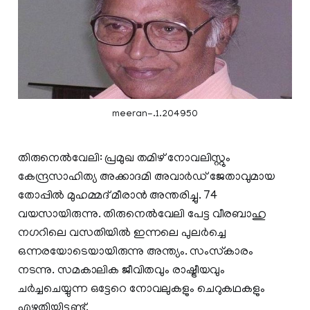
meeran-.1.204950
തിരുനെൽവേലി: പ്രമുഖ തമിഴ് നോവലിസ്റ്റും
കേന്ദ്രസാഹിത്യ അക്കാദമി അവാർഡ് ജേതാവുമായ
തോപ്പിൽ മുഹമ്മദ് മീരാൻ അന്തരിച്ചു. 74
വയസായിരുന്നു. തിരുനെൽവേലി പേട്ട വീരബാഹു
നഗറിലെ വസതിയിൽ ഇന്നലെ പുലർച്ചെ
ഒന്നരയോടെയായിരുന്നു അന്ത്യം. സംസ്‌കാരം
നടന്നു. സമകാലിക ജീവിതവും രാഷ്ട്രീയവും
ചര്‍ച്ചചെയ്യുന്ന ഒട്ടേറെ നോവലുകളും ചെറുകഥകളും
എഴുതിയിട്ടുണ്ട്.