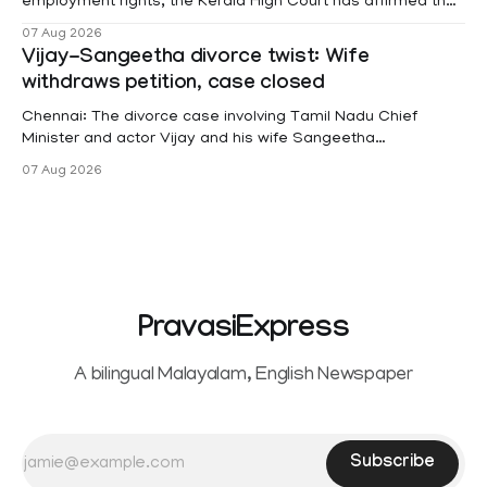
employment rights, the Kerala High Court has affirmed that
female contractual staff employed in government-funded
07 Aug 2026
projects are eligible for paid medical leave following
Vijay-Sangeetha divorce twist: Wife
hysterectomy surgery under the Kerala Service Rules
withdraws petition, case closed
(KSR). The court noted that since essential benefits like
maternity
Chennai: The divorce case involving Tamil Nadu Chief
Minister and actor Vijay and his wife Sangeetha
Sowrnalingam has taken a new turn after Sangeetha
07 Aug 2026
Sowrnalingam has taken a new turn after Sangeetha
reportedly withdrew the divorce petition she had filed
seeking separation from Vijay. Following the withdrawal of
the petition,
PravasiExpress
A bilingual Malayalam, English Newspaper
Subscribe