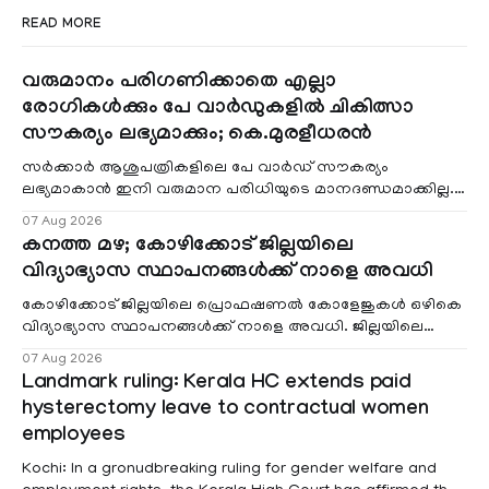
READ MORE
വരുമാനം പരിഗണിക്കാതെ എല്ലാ
രോഗികൾക്കും പേ വാർഡുകളിൽ ചികിത്സാ
സൗകര്യം ലഭ്യമാക്കും; കെ.മുരളീധരൻ
സർക്കാർ ആശുപത്രികളിലെ പേ വാർഡ് സൗകര്യം
ലഭ്യമാകാൻ ഇനി വരുമാന പരിധിയുടെ മാനദണ്ഡമാക്കില്ല.
വരുമാനം പരിഗണിക്കാതെ എല്ലാ രോഗികൾക്കും പേ വാർഡു
07 Aug 2026
കനത്ത മഴ; കോഴിക്കോട് ജില്ലയിലെ
വിദ്യാഭ്യാസ സ്ഥാപനങ്ങൾക്ക് നാളെ അവധി
കോഴിക്കോട് ജില്ലയിലെ പ്രൊഫഷണൽ കോളേജുകൾ ഒഴികെ
വിദ്യാഭ്യാസ സ്ഥാപനങ്ങൾക്ക് നാളെ അവധി. ജില്ലയിലെ
മലയോര- തീരദേശ മേഖലകളിലും മറ്റും ശക്തമായ മഴയു
07 Aug 2026
Landmark ruling: Kerala HC extends paid
hysterectomy leave to contractual women
employees
Kochi: In a gronudbreaking ruling for gender welfare and