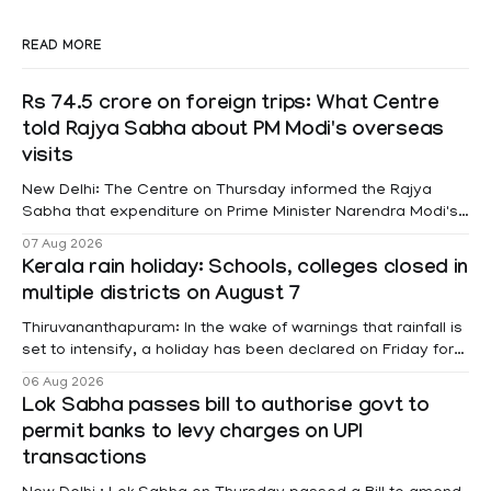
READ MORE
Rs 74.5 crore on foreign trips: What Centre
told Rajya Sabha about PM Modi's overseas
visits
New Delhi: The Centre on Thursday informed the Rajya
Sabha that expenditure on Prime Minister Narendra Modi's
foreign visits has crossed ₹74.5 crore in 2026 so far. The
07 Aug 2026
information was provided by Minister of State for External
Kerala rain holiday: Schools, colleges closed in
Affairs Pabitra Margherita in a written reply to questions
multiple districts on August 7
raised
Thiruvananthapuram: In the wake of warnings that rainfall is
set to intensify, a holiday has been declared on Friday for
educational institutions across Pathanamthitta, Alappuzha,
06 Aug 2026
Kottayam, Wayanad and Kasaragod districts. Meanwhile, a
Lok Sabha passes bill to authorise govt to
red alert remains in place on Thursday for Kottayam,
permit banks to levy charges on UPI
Pathanamtitta and Idukki districts. Following a red alert on
transactions