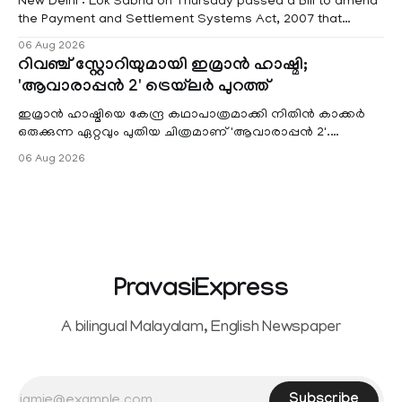
New Delhi : Lok Sabha on Thursday passed a Bill to amend
the Payment and Settlement Systems Act, 2007 that
authorises the government to permit banks and other
06 Aug 2026
service providers to levy charges on payments through
റിവഞ്ച് സ്റ്റോറിയുമായി ഇമ്രാൻ ഹാഷ്മി;
unified payments interface (UPI) and other notified
'ആവാരാപ്പൻ 2' ട്രെയ്‌ലർ പുറത്ത്
electronic payment modes. The amendment passed by the
ഇമ്രാൻ ഹാഷ്മിയെ കേന്ദ്ര കഥാപാത്രമാക്കി നിതിൻ കാക്കർ
ഒരുക്കുന്ന ഏറ്റവും പുതിയ ചിത്രമാണ് 'ആവാരാപ്പൻ 2'.
ഐഎംഡിബി പട്ടിക
06 Aug 2026
PravasiExpress
A bilingual Malayalam, English Newspaper
Subscribe