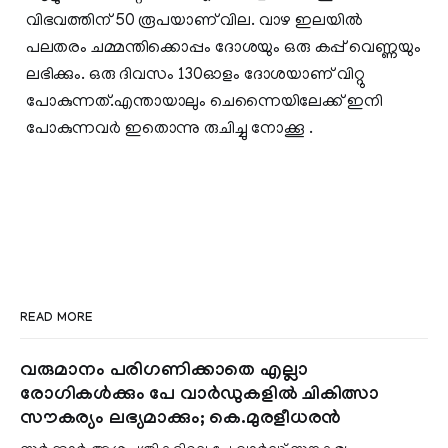
വിഭവത്തിന് 50 രൂപയാണ് വില. വാഴ ഇലയില്‍
പലതരം ചമ്മന്തിക്കൊപ്പം ദോശയും ഒരു കപ്പ് വെണ്ണയും
ലഭിക്കും. ഒരു ദിവസം 130ഓളം ദോശയാണ് വിറ്റു
പോകുന്നത്.എന്തായാലും ചെന്നൈയിലേക്ക് ഇനി
പോകുന്നവര്‍ ഇതൊന്നു രുചിച്ചു നോക്കൂ .
READ MORE
വരുമാനം പരിഗണിക്കാതെ എല്ലാ
രോഗികൾക്കും പേ വാർഡുകളിൽ ചികിത്സാ
സൗകര്യം ലഭ്യമാക്കും; കെ.മുരളീധരൻ