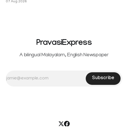
07 Aug 2026
Sowrnalingam has taken a new turn after Sangeetha
reportedly withdrew the divorce petition she had filed
seeking separation from Vijay. Following the withdrawal of
the petition,
PravasiExpress
A bilingual Malayalam, English Newspaper
Subscribe