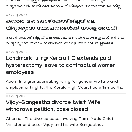
സർക്കാർ ആശുപത്രികളിലെ പേ വാർഡ് സൗകര്യം
ലഭ്യമാകാൻ ഇനി വരുമാന പരിധിയുടെ മാനദണ്ഡമാക്കില്ല.
വരുമാനം പരിഗണിക്കാതെ എല്ലാ രോഗികൾക്കും പേ വാർഡു
07 Aug 2026
കനത്ത മഴ; കോഴിക്കോട് ജില്ലയിലെ
വിദ്യാഭ്യാസ സ്ഥാപനങ്ങൾക്ക് നാളെ അവധി
കോഴിക്കോട് ജില്ലയിലെ പ്രൊഫഷണൽ കോളേജുകൾ ഒഴികെ
വിദ്യാഭ്യാസ സ്ഥാപനങ്ങൾക്ക് നാളെ അവധി. ജില്ലയിലെ
മലയോര- തീരദേശ മേഖലകളിലും മറ്റും ശക്തമായ മഴയു
07 Aug 2026
Landmark ruling: Kerala HC extends paid
hysterectomy leave to contractual women
employees
Kochi: In a gronudbreaking ruling for gender welfare and
employment rights, the Kerala High Court has affirmed that
female contractual staff employed in government-funded
07 Aug 2026
projects are eligible for paid medical leave following
Vijay-Sangeetha divorce twist: Wife
hysterectomy surgery under the Kerala Service Rules
withdraws petition, case closed
(KSR). The court noted that since essential benefits like
maternity
Chennai: The divorce case involving Tamil Nadu Chief
Minister and actor Vijay and his wife Sangeetha
Sowrnalingam has taken a new turn after Sangeetha