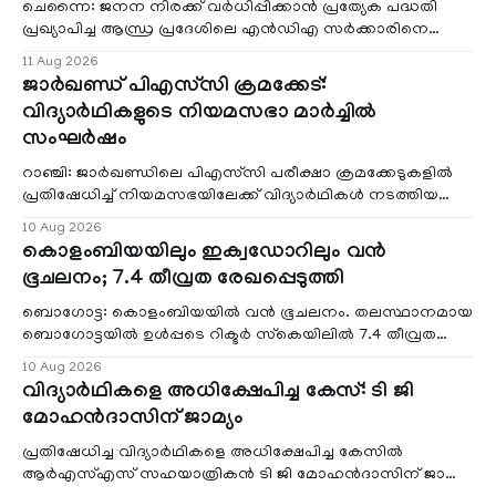
ചെന്നൈ: ജനന നിരക്ക് വർധിപ്പിക്കാൻ പ്രത്യേക പദ്ധതി
പ്രഖ്യാപിച്ച ആന്ധ്ര പ്രദേശിലെ എൻഡിഎ സർക്കാരിനെ
പിന്തുടരാൻ തമിഴ്നാട് മുഖ്യമന്
11 Aug 2026
ജാർഖണ്ഡ് പിഎസ്‌സി ക്രമക്കേട്:
വിദ്യാർഥികളുടെ നിയമസഭാ മാർച്ചിൽ
സംഘർഷം
റാഞ്ചി: ജാർഖണ്ഡിലെ പിഎസ്‌സി പരീക്ഷാ ക്രമക്കേടുകളിൽ
പ്രതിഷേധിച്ച് നിയമസഭയിലേക്ക് വിദ്യാർഥികൾ നടത്തിയ
മാർച്ചിൽ സംഘർഷം. പൊലീസ് ഒരുക്കി
10 Aug 2026
കൊളംബിയയിലും ഇക്വഡോറിലും വന്‍
ഭൂചലനം; 7.4 തീവ്രത രേഖപ്പെടുത്തി
ബൊഗോട്ട: കൊളംബിയയില്‍ വന്‍ ഭൂചലനം. തലസ്ഥാനമായ
ബൊഗോട്ടയില്‍ ഉള്‍പ്പടെ റിക്ടര്‍ സ്‌കെയിലില്‍ 7.4 തീവ്രത
രേഖപ്പെടുത്തിയ ഭൂചലനമാണ് ഉണ്ടായതെ
10 Aug 2026
വിദ്യാർഥികളെ അധിക്ഷേപിച്ച കേസ്: ടി ജി
മോഹൻദാസിന് ജാമ്യം
പ്രതിഷേധിച്ച വിദ്യാർഥികളെ അധിക്ഷേപിച്ച കേസിൽ
ആർഎസ്എസ് സഹയാത്രികൻ ടി ജി മോഹൻദാസിന് ജാമ്യം.