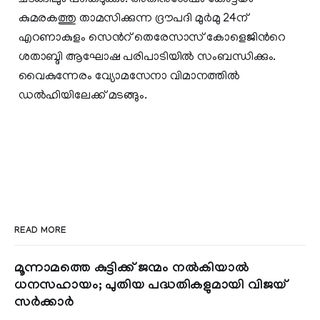
ചടങ്ങിലും പങ്കെടുക്കും. അതിനുശേഷം കോട്ടയം
കുമരകത്തു താമസിക്കുന്ന ദ്രൗപദി മുർമു 24ന്
എറണാകുളം സെന്‍റ് തെരേസാസ് കോളെജിന്‍റെ
ശതാബ്ദി ആഘോഷ പരിപാടിയിൽ സംബന്ധിക്കും.
വൈകുന്നേരം വ്യോമസേനാ വിമാനത്തിൽ
ഡൽഹിയിലേക്ക് മടങ്ങും.
READ MORE
മൂന്നാമത്തെ കുട്ടിക്ക് ജന്മം നൽകിയാൽ
ധനസഹായം; പുതിയ പദ്ധതികളുമായി വിജയ്
സർക്കാർ