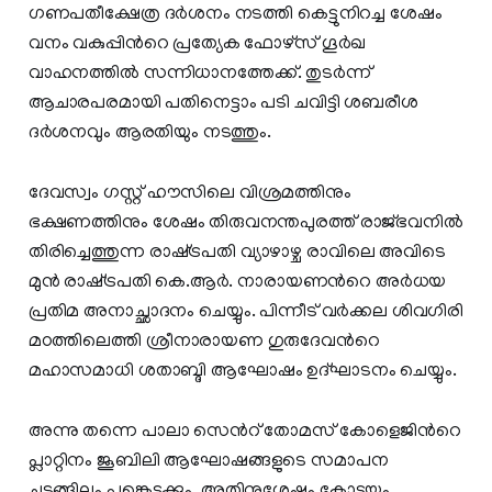
ഗണപതീക്ഷേത്ര ദർശനം നടത്തി കെട്ടുനിറച്ച ശേഷം
വനം വകുപ്പിന്‍റെ പ്രത്യേക ഫോഴ്സ് ഗൂർഖ
വാഹനത്തിൽ സന്നിധാനത്തേക്ക്. തുടർന്ന്
ആചാരപരമായി പതിനെട്ടാം പടി ചവിട്ടി ശബരീശ
ദർശനവും ആരതിയും നടത്തും.
ദേവസ്വം ഗസ്റ്റ് ഹൗസിലെ വിശ്രമത്തിനും
ഭക്ഷണത്തിനും ശേഷം തിരുവനന്തപുരത്ത് രാജ്ഭവനിൽ
തിരിച്ചെത്തുന്ന രാഷ്‌ട്രപതി വ്യാഴാഴ്ച രാവിലെ അവിടെ
മുൻ രാഷ്‌ട്രപതി കെ.ആർ. നാരായണന്‍റെ അർധയ
പ്രതിമ അനാച്ഛാദനം ചെയ്യും. പിന്നീട് വർക്കല ശിവഗിരി
മഠത്തിലെത്തി ശ്രീനാരായണ ഗുരുദേവന്‍റെ
മഹാസമാധി ശതാബ്ദി ആഘോഷം ഉദ്ഘാടനം ചെയ്യും.
അന്നു തന്നെ പാലാ സെന്‍റ് തോമസ് കോളെജിന്‍റെ
പ്ലാറ്റിനം ജൂബിലി ആഘോഷങ്ങളുടെ സമാപന