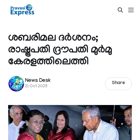
ശബരിമല ദർശനം;
രാഷ്ട്രപതി ദ്രൗപതി മുർമു
കേരളത്തിലെത്തി
News Desk
Share
21 Oct 2025