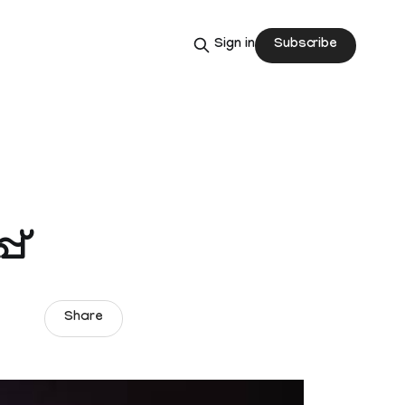
Subscribe
Sign in
പ്
Share