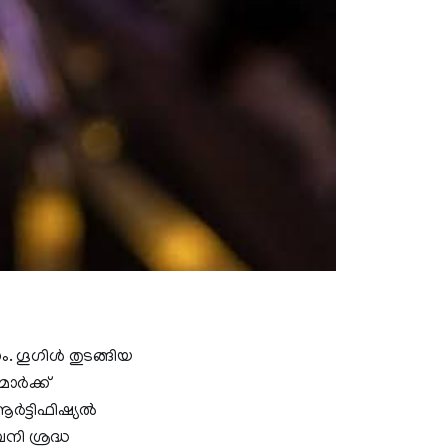
ാം. ഗൂഗിൾ തുടങ്ങിയ
ാർക്ക്
 ആർട്ടിഫിഷ്യൽ
ി ശ്രദ്ധ