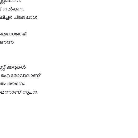
റിക്കറിന്
് നല്‍കുന്ന
ീച്ചര്‍ ചിലപ്പോള്‍
കൾ മെസേജായി
ാണെന്ന
്റിക്കറുകൾ
റ്റീവ് എഐ മോഡലാണ്
ർ ദുരുപയോഗം
ാകുമെന്നാണ് സൂചന.