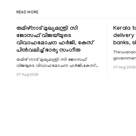
READ MORE
തമിഴ്നാട് മുഖ്യമന്ത്രി സി
Kerala t
ജോസഫ് വിജയ്‌യുടെ
delivery
വിവാഹമോചന ഹർജി, കേസ്
banks, s
പിൻവലിച്ച് ഭാര്യ സംഗീത
Thiruvanan
governmen
തമിഴ് നാട് മുഖ്യമന്ത്രി സി ജോസഫ്
distributin
വിജയുടെ വിവാഹമോചന ഹർജി,കേസ്
07 Aug 2026
pensions t
പിൻവലിച്ച് ഭാര്യ സംഗീത. ചെങ്കൽപേട്ട്
07 Aug 2026
and make D
കുടുംബകോടതിയിലെ കേസാണ്
to Aadhaar
പിൻവലിച്ചത്
mandatory 
bedridden patients
recent ord
Secretary (