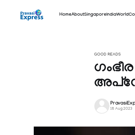
Home
About
Singapore
India
World
Co
GOOD READS
ഗംഭീര
അപ്ഡേ
PravasiEx
18 Aug 2023