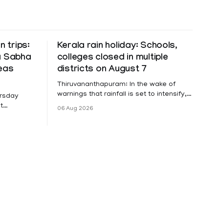
n trips:
Kerala rain holiday: Schools,
a Sabha
colleges closed in multiple
eas
districts on August 7
Thiruvananthapuram: In the wake of
warnings that rainfall is set to intensify,
ursday
a holiday has been declared on
t
06 Aug 2026
Friday for educational institutions across
r Narendra
Pathanamthitta, Alappuzha, Kottayam,
sed ₹74.5
Wayanad and Kasaragod districts.
rmation
Meanwhile, a red alert remains in place
tate for
on Thursday for Kottayam,
erita in a
Pathanamtitta and Idukki districts.
sed
Following a red alert on