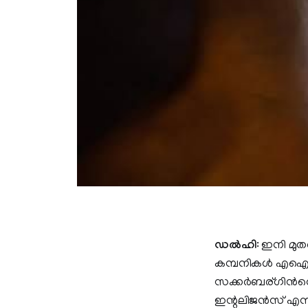
ഡൽഹി
: ഇനി മുതൽ
കമ്പനികൾ എഐ ഉപയ
സക്കർബര്‌‍ഗിന്‍റെ
ഇന്റലിജൻസ് എന്ന