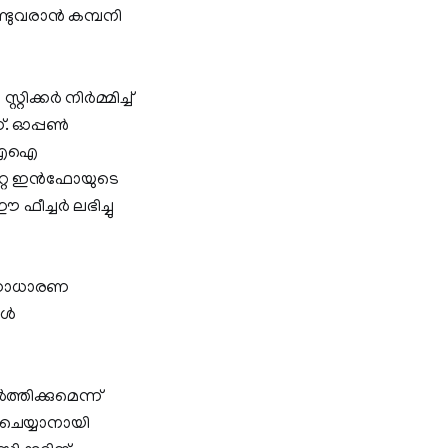
ണ്ടുവരാൻ കമ്പനി
കര്‍ നിര്‍മ്മിച്ച്
ണ്. ഓപ്പൺ
് എഐ
 ബീറ്റ ഇൻഫോയുടെ
 ഫീച്ചർ ലഭിച്ചു
െ സാധാരണ
ുകൾ
ത്തിക്കുമെന്ന്
് ചെയ്യാനായി