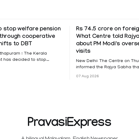
o stop welfare pension
Rs 74.5 crore on foreig
 through cooperative
What Centre told Rajy
hifts to DBT
about PM Modi's overs
visits
thapuram : The Kerala
t has decided to stop
New Delhi: The Centre on Th
g social security and welfare
informed the Rajya Sabha tha
hrough cooperative banks
expenditure on Prime Ministe
07 Aug 2026
irect Benefit Transfer (DBT)
Modi's foreign visits has cros
-linked bank accounts
crore in 2026 so far. The info
for all beneficiaries except
was provided by Minister of S
. According to a
External Affairs Pabitra Margh
er issued by Additional Chief
written reply to questions rai
LSGD) K R Jyothilal, the
PravasiExpress