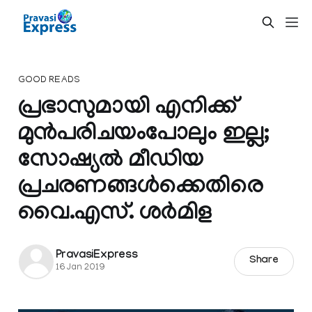
GOOD READS
പ്രഭാസുമായി എനിക്ക്
മുൻപരിചയംപോലും ഇല്ല;
സോഷ്യൽ മീഡിയ
പ്രചരണങ്ങൾക്കെതിരെ
വൈ.എസ്. ശർമിള
PravasiExpress
Share
16 Jan 2019