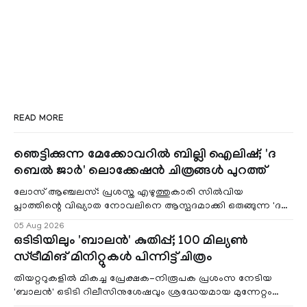
READ MORE
ഞെട്ടിക്കുന്ന മേക്കോവറിൽ ബില്ലി ഐലിഷ്; 'ദ
ബെൽ ജാർ' ലൊക്കേഷൻ ചിത്രങ്ങൾ പുറത്ത്
ലോസ് ആഞ്ചലസ്: പ്രശസ്ത എഴുത്തുകാരി സിൽവിയ
പ്ലാത്തിന്റെ വിഖ്യാത നോവലിനെ ആസ്പദമാക്കി ഒരുങ്ങുന്ന 'ദ
ബെൽ ജാർ' എന്ന ചിത്രത്തി
05 Aug 2026
ഒടിടിയിലും 'ബാലൻ' കുതിപ്പ്; 100 മില്യൺ
സ്ട്രീമിങ് മിനിറ്റുകൾ പിന്നിട്ട് ചിത്രം
തിയറ്ററുകളിൽ മികച്ച പ്രേക്ഷക-നിരൂപക പ്രശംസ നേടിയ
'ബാലൻ' ഒടിടി റിലീസിനുശേഷവും ശ്രദ്ധേയമായ മുന്നേറ്റം
തുടരുന്നു. സീ5-ൽ