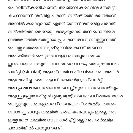
നേതാവ് വൈ എസ് ശർമ്മിള. ഹൈദരാബാദ്
പൊലീസ് കമ്മീഷണർ അഞ്ജനി കുമാറിനു നേരിട്ട്
ചെന്നാണ് ശർമിള പരാതി നൽകിയത്. ഭർത്താവ്
അനിൽ കുമാറുമായി എത്തിയാണ് ശർമ്മിള പരാതി
നൽകിയത്. ഒരമ്മയും ഭാര്യയുമായ തനിക്കെതിരെ
ഇത്തരത്തിൽ തെറ്റായ പ്രചരണങ്ങൾ നടത്തുന്നത്
പൊതു തെരഞ്ഞെടുപ്പ് മുന്നിൽ കണ്ട് തന്നെ
അപകീർത്തിപ്പെടുത്താനുള്ള മനഃപൂർവമായ
ഗൂഢാലോചനയുടെ ഭാഗമാണെന്നും, തെലുങ്ക് ദേശം
പാർട്ടി (ടിഡിപി) ആണ് ഇതിനു പിന്നിലെന്നും അവർ
ആരോപിച്ചു. വൈ എസ് കോൺ​ഗ്രസ് പാർട്ടി
അധ്യക്ഷൻ ജ​ഗമോഹൻ റെഡ്ഡിയുടെ സഹോദരിയും
ആന്ധ്രാപ്രദേശ് മുൻ മുഖ്യമന്ത്രി വൈഎസ് രാജശേഖര
റെഡ്ഡിയുടെ മകളുമാണ് വൈഎസ് ശർമ്മിള.താനും
നടൻ പ്രഭാസും തമ്മിൽ പരിചയംപോലും ഇല്ലെന്നും
ഇതുവരെ തമ്മിൽ സംസാരിച്ചിട്ടില്ലെന്നും ശർമ്മിള
പരാതിയിൽ പറയുന്നുണ്ട്.