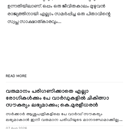
ഉന്നതിയിലാണ്. ഒപ്പം ഒരു ജീവിതകാലം മുഴുവന്‍
രാജ്യത്തിനായി എല്ലാം സമര്‍പ്പിച്ച ഒരു പിതാവിന്റെ
സ്വപ്ന സാക്ഷാത്കാരവും...
READ MORE
വരുമാനം പരിഗണിക്കാതെ എല്ലാ
രോഗികൾക്കും പേ വാർഡുകളിൽ ചികിത്സാ
സൗകര്യം ലഭ്യമാക്കും; കെ.മുരളീധരൻ
സർക്കാർ ആശുപത്രികളിലെ പേ വാർഡ് സൗകര്യം
ലഭ്യമാകാൻ ഇനി വരുമാന പരിധിയുടെ മാനദണ്ഡമാക്കില്ല.
വരുമാനം പരിഗണിക്കാതെ എല്ലാ രോഗികൾക്കും പേ വാർഡു
07 Aug 2026