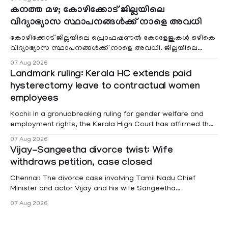
കനത്ത മഴ; കോഴിക്കോട് ജില്ലയിലെ
വിദ്യാഭ്യാസ സ്ഥാപനങ്ങൾക്ക് നാളെ അവധി
കോഴിക്കോട് ജില്ലയിലെ പ്രൊഫഷണൽ കോളേജുകൾ ഒഴികെ
വിദ്യാഭ്യാസ സ്ഥാപനങ്ങൾക്ക് നാളെ അവധി. ജില്ലയിലെ
മലയോര- തീരദേശ മേഖലകളിലും മറ്റും ശക്തമായ മഴയു
07 Aug 2026
Landmark ruling: Kerala HC extends paid
hysterectomy leave to contractual women
employees
Kochi: In a gronudbreaking ruling for gender welfare and
employment rights, the Kerala High Court has affirmed that
female contractual staff employed in government-funded
07 Aug 2026
projects are eligible for paid medical leave following
Vijay-Sangeetha divorce twist: Wife
hysterectomy surgery under the Kerala Service Rules
withdraws petition, case closed
(KSR). The court noted that since essential benefits like
maternity
Chennai: The divorce case involving Tamil Nadu Chief
Minister and actor Vijay and his wife Sangeetha
Sowrnalingam has taken a new turn after Sangeetha
07 Aug 2026
Sowrnalingam has taken a new turn after Sangeetha
reportedly withdrew the divorce petition she had filed