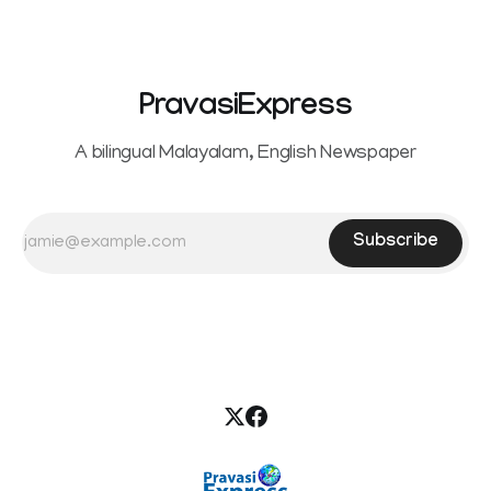
seeking separation from Vijay. Following the withdrawal of
the petition,
PravasiExpress
A bilingual Malayalam, English Newspaper
Subscribe