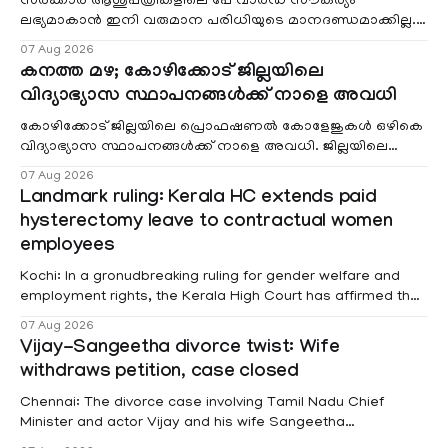
സർക്കാർ ആശുപത്രികളിലെ പേ വാർഡ് സൗകര്യം
ലഭ്യമാകാൻ ഇനി വരുമാന പരിധിയുടെ മാനദണ്ഡമാക്കില്ല.
വരുമാനം പരിഗണിക്കാതെ എല്ലാ രോഗികൾക്കും പേ വാർഡു
07 Aug 2026
കനത്ത മഴ; കോഴിക്കോട് ജില്ലയിലെ
വിദ്യാഭ്യാസ സ്ഥാപനങ്ങൾക്ക് നാളെ അവധി
കോഴിക്കോട് ജില്ലയിലെ പ്രൊഫഷണൽ കോളേജുകൾ ഒഴികെ
വിദ്യാഭ്യാസ സ്ഥാപനങ്ങൾക്ക് നാളെ അവധി. ജില്ലയിലെ
മലയോര- തീരദേശ മേഖലകളിലും മറ്റും ശക്തമായ മഴയു
07 Aug 2026
Landmark ruling: Kerala HC extends paid
hysterectomy leave to contractual women
employees
Kochi: In a gronudbreaking ruling for gender welfare and
employment rights, the Kerala High Court has affirmed that
female contractual staff employed in government-funded
07 Aug 2026
projects are eligible for paid medical leave following
Vijay-Sangeetha divorce twist: Wife
hysterectomy surgery under the Kerala Service Rules
withdraws petition, case closed
(KSR). The court noted that since essential benefits like
maternity
Chennai: The divorce case involving Tamil Nadu Chief
Minister and actor Vijay and his wife Sangeetha
Sowrnalingam has taken a new turn after Sangeetha