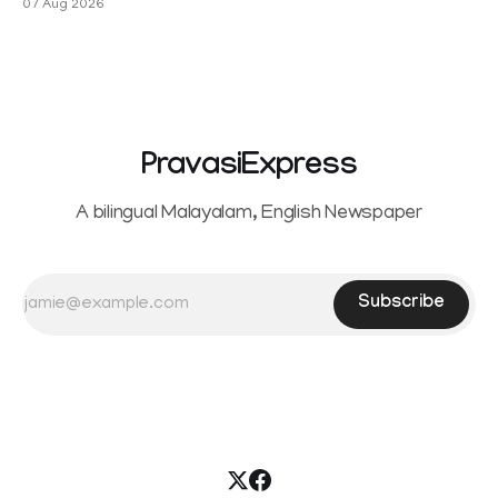
07 Aug 2026
Sowrnalingam has taken a new turn after Sangeetha
reportedly withdrew the divorce petition she had filed
seeking separation from Vijay. Following the withdrawal of
the petition,
PravasiExpress
A bilingual Malayalam, English Newspaper
Subscribe