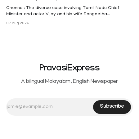
maternity
Chennai: The divorce case involving Tamil Nadu Chief
Minister and actor Vijay and his wife Sangeetha
Sowrnalingam has taken a new turn after Sangeetha
07 Aug 2026
Sowrnalingam has taken a new turn after Sangeetha
reportedly withdrew the divorce petition she had filed
seeking separation from Vijay. Following the withdrawal of
the petition,
PravasiExpress
A bilingual Malayalam, English Newspaper
Subscribe