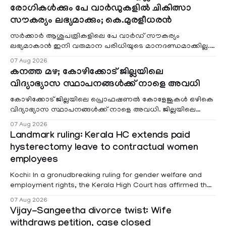
രോഗികൾക്കും പേ വാർഡുകളിൽ ചികിത്സാ
സൗകര്യം ലഭ്യമാക്കും; കെ.മുരളീധരൻ
സർക്കാർ ആശുപത്രികളിലെ പേ വാർഡ് സൗകര്യം
ലഭ്യമാകാൻ ഇനി വരുമാന പരിധിയുടെ മാനദണ്ഡമാക്കില്ല.
വരുമാനം പരിഗണിക്കാതെ എല്ലാ രോഗികൾക്കും പേ വാർഡു
07 Aug 2026
കനത്ത മഴ; കോഴിക്കോട് ജില്ലയിലെ
വിദ്യാഭ്യാസ സ്ഥാപനങ്ങൾക്ക് നാളെ അവധി
കോഴിക്കോട് ജില്ലയിലെ പ്രൊഫഷണൽ കോളേജുകൾ ഒഴികെ
വിദ്യാഭ്യാസ സ്ഥാപനങ്ങൾക്ക് നാളെ അവധി. ജില്ലയിലെ
മലയോര- തീരദേശ മേഖലകളിലും മറ്റും ശക്തമായ മഴയു
07 Aug 2026
Landmark ruling: Kerala HC extends paid
hysterectomy leave to contractual women
employees
Kochi: In a gronudbreaking ruling for gender welfare and
employment rights, the Kerala High Court has affirmed that
female contractual staff employed in government-funded
07 Aug 2026
projects are eligible for paid medical leave following
Vijay-Sangeetha divorce twist: Wife
hysterectomy surgery under the Kerala Service Rules
withdraws petition, case closed
(KSR). The court noted that since essential benefits like