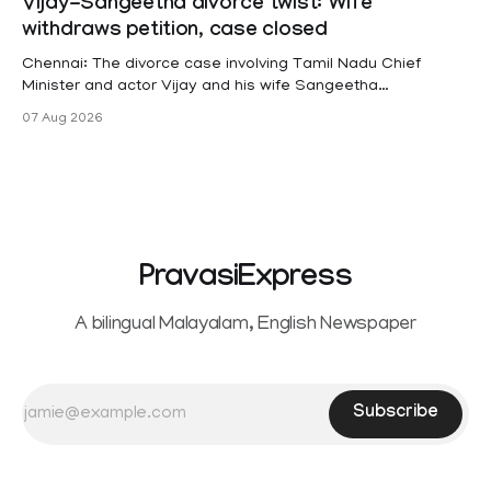
Vijay-Sangeetha divorce twist: Wife
hysterectomy surgery under the Kerala Service Rules
withdraws petition, case closed
(KSR). The court noted that since essential benefits like
maternity
Chennai: The divorce case involving Tamil Nadu Chief
Minister and actor Vijay and his wife Sangeetha
Sowrnalingam has taken a new turn after Sangeetha
07 Aug 2026
Sowrnalingam has taken a new turn after Sangeetha
reportedly withdrew the divorce petition she had filed
seeking separation from Vijay. Following the withdrawal of
the petition,
PravasiExpress
A bilingual Malayalam, English Newspaper
Subscribe