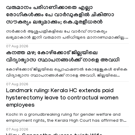
വരുമാനം പരിഗണിക്കാതെ എല്ലാ
രോഗികൾക്കും പേ വാർഡുകളിൽ ചികിത്സാ
സൗകര്യം ലഭ്യമാക്കും; കെ.മുരളീധരൻ
സർക്കാർ ആശുപത്രികളിലെ പേ വാർഡ് സൗകര്യം
ലഭ്യമാകാൻ ഇനി വരുമാന പരിധിയുടെ മാനദണ്ഡമാക്കില്ല.
വരുമാനം പരിഗണിക്കാതെ എല്ലാ രോഗികൾക്കും പേ വാർഡു
07 Aug 2026
കനത്ത മഴ; കോഴിക്കോട് ജില്ലയിലെ
വിദ്യാഭ്യാസ സ്ഥാപനങ്ങൾക്ക് നാളെ അവധി
കോഴിക്കോട് ജില്ലയിലെ പ്രൊഫഷണൽ കോളേജുകൾ ഒഴികെ
വിദ്യാഭ്യാസ സ്ഥാപനങ്ങൾക്ക് നാളെ അവധി. ജില്ലയിലെ
മലയോര- തീരദേശ മേഖലകളിലും മറ്റും ശക്തമായ മഴയു
07 Aug 2026
Landmark ruling: Kerala HC extends paid
hysterectomy leave to contractual women
employees
Kochi: In a gronudbreaking ruling for gender welfare and
employment rights, the Kerala High Court has affirmed that
female contractual staff employed in government-funded
07 Aug 2026
projects are eligible for paid medical leave following