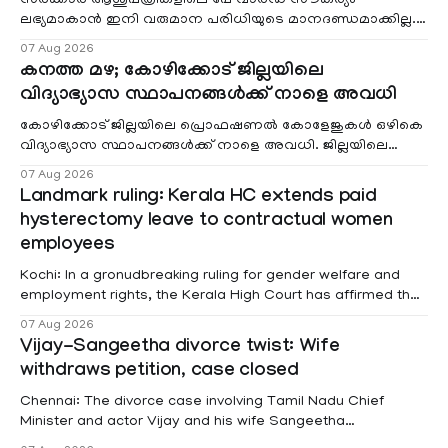
സർക്കാർ ആശുപത്രികളിലെ പേ വാർഡ് സൗകര്യം
ലഭ്യമാകാൻ ഇനി വരുമാന പരിധിയുടെ മാനദണ്ഡമാക്കില്ല.
വരുമാനം പരിഗണിക്കാതെ എല്ലാ രോഗികൾക്കും പേ വാർഡു
07 Aug 2026
കനത്ത മഴ; കോഴിക്കോട് ജില്ലയിലെ
വിദ്യാഭ്യാസ സ്ഥാപനങ്ങൾക്ക് നാളെ അവധി
കോഴിക്കോട് ജില്ലയിലെ പ്രൊഫഷണൽ കോളേജുകൾ ഒഴികെ
വിദ്യാഭ്യാസ സ്ഥാപനങ്ങൾക്ക് നാളെ അവധി. ജില്ലയിലെ
മലയോര- തീരദേശ മേഖലകളിലും മറ്റും ശക്തമായ മഴയു
07 Aug 2026
Landmark ruling: Kerala HC extends paid
hysterectomy leave to contractual women
employees
Kochi: In a gronudbreaking ruling for gender welfare and
employment rights, the Kerala High Court has affirmed that
female contractual staff employed in government-funded
07 Aug 2026
projects are eligible for paid medical leave following
Vijay-Sangeetha divorce twist: Wife
hysterectomy surgery under the Kerala Service Rules
withdraws petition, case closed
(KSR). The court noted that since essential benefits like
maternity
Chennai: The divorce case involving Tamil Nadu Chief
Minister and actor Vijay and his wife Sangeetha
Sowrnalingam has taken a new turn after Sangeetha