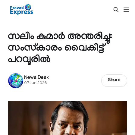
സലിം കുമാർ അന്തരിച്ചു:
സംസ്‌കാരം വൈകീട്ട്
പറവൂരില്‍
News Desk
Share
07 Jun 2026