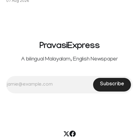
07 Aug 2026
Sowrnalingam has taken a new turn after Sangeetha
reportedly withdrew the divorce petition she had filed
seeking separation from Vijay. Following the withdrawal of
the petition,
PravasiExpress
A bilingual Malayalam, English Newspaper
Subscribe