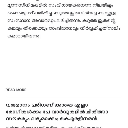
മൂന്ന് സിനിമകളിൽ സംവിധായകനെന്ന നിലയിലും
കൈയ്യൊപ്പ് പതിപ്പിച്ചു. കറുത്ത ജൂതന് മികച്ച കഥയ്ക്കുള്ള
സംസ്ഥാന അവാർഡും ലഭിച്ചിരുന്നു. കറുത്ത ജൂതൻ്റെ
കഥയും തിരക്കഥയും സംവിധാനവും നിർവ്വഹിച്ചത് സലിം
കുമാറായിരുന്നു.
READ MORE
വരുമാനം പരിഗണിക്കാതെ എല്ലാ
രോഗികൾക്കും പേ വാർഡുകളിൽ ചികിത്സാ
സൗകര്യം ലഭ്യമാക്കും; കെ.മുരളീധരൻ