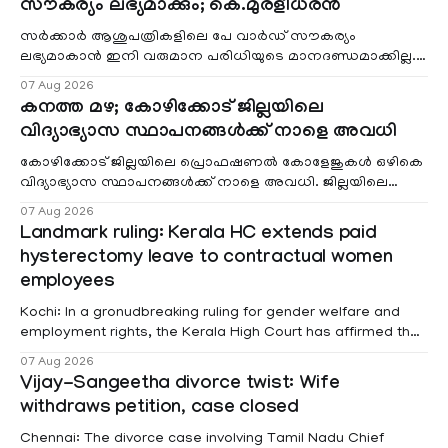
സൗകര്യം ലഭ്യമാക്കും; കെ.മുരളീധരൻ
സർക്കാർ ആശുപത്രികളിലെ പേ വാർഡ് സൗകര്യം
ലഭ്യമാകാൻ ഇനി വരുമാന പരിധിയുടെ മാനദണ്ഡമാക്കില്ല.
വരുമാനം പരിഗണിക്കാതെ എല്ലാ രോഗികൾക്കും പേ വാർഡു
07 Aug 2026
കനത്ത മഴ; കോഴിക്കോട് ജില്ലയിലെ
വിദ്യാഭ്യാസ സ്ഥാപനങ്ങൾക്ക് നാളെ അവധി
കോഴിക്കോട് ജില്ലയിലെ പ്രൊഫഷണൽ കോളേജുകൾ ഒഴികെ
വിദ്യാഭ്യാസ സ്ഥാപനങ്ങൾക്ക് നാളെ അവധി. ജില്ലയിലെ
മലയോര- തീരദേശ മേഖലകളിലും മറ്റും ശക്തമായ മഴയു
07 Aug 2026
Landmark ruling: Kerala HC extends paid
hysterectomy leave to contractual women
employees
Kochi: In a gronudbreaking ruling for gender welfare and
employment rights, the Kerala High Court has affirmed that
female contractual staff employed in government-funded
07 Aug 2026
projects are eligible for paid medical leave following
Vijay-Sangeetha divorce twist: Wife
hysterectomy surgery under the Kerala Service Rules
withdraws petition, case closed
(KSR). The court noted that since essential benefits like
maternity
Chennai: The divorce case involving Tamil Nadu Chief