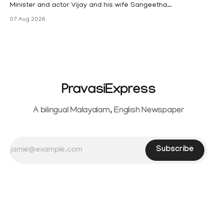
Minister and actor Vijay and his wife Sangeetha
Sowrnalingam has taken a new turn after Sangeetha
07 Aug 2026
Sowrnalingam has taken a new turn after Sangeetha
reportedly withdrew the divorce petition she had filed
seeking separation from Vijay. Following the withdrawal of
the petition,
PravasiExpress
A bilingual Malayalam, English Newspaper
Subscribe