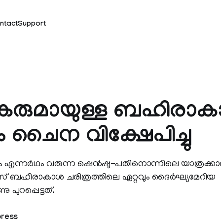
ntact
Support
ികരുമായുള്ള ബഹിരാ
 ചൈന വിക്ഷേപിച്ചു
ം എന്നര്‍ഥം വരുന്ന ഷെന്‍ഷു-പതിനൊന്നിലെ യാത്രക്കാര
് ബഹിരാകാശ ചരിത്രത്തിലെ ഏറ്റവും ദൈര്‍ഘ്യമേറിയ
 പുറപ്പെട്ടത്.
press