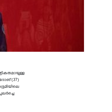
ികരുമായുള്ള
ദോങ് (37)
ുഭൂമിയിലെ
ുലര്‍ച്ചെ