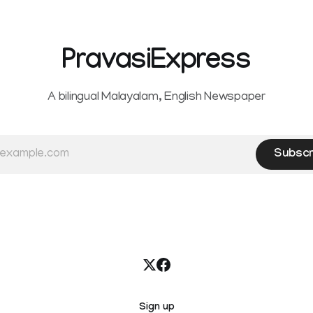
Service Rules (KSR). The court noted
that since essential benefits l
maternity
PravasiExpress
A bilingual Malayalam, English Newspaper
Subscr
Sign up