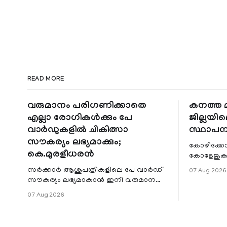
READ MORE
വരുമാനം പരിഗണിക്കാതെ
കനത്ത മ
എല്ലാ രോഗികൾക്കും പേ
ജില്ലയില
വാർഡുകളിൽ ചികിത്സാ
സ്ഥാപന
സൗകര്യം ലഭ്യമാക്കും;
കോഴിക്കോ
കെ.മുരളീധരൻ
കോളേജുകൾ
സ്ഥാപനങ്
സർക്കാർ ആശുപത്രികളിലെ പേ വാർഡ്
07 Aug 2026
ജില്ലയില
സൗകര്യം ലഭ്യമാകാൻ ഇനി വരുമാന
മേഖലകളിലു
പരിധിയുടെ മാനദണ്ഡമാക്കില്ല.
07 Aug 2026
വരുമാനം പരിഗണിക്കാതെ എല്ലാ
രോഗികൾക്കും പേ വാർഡു