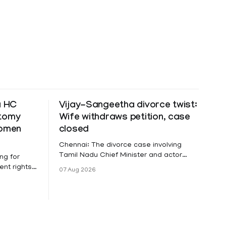
a HC
Vijay-Sangeetha divorce twist:
ctomy
Wife withdraws petition, case
women
closed
Chennai: The divorce case involving
Tamil Nadu Chief Minister and actor
ng for
Vijay and his wife Sangeetha
nt rights,
07 Aug 2026
Sowrnalingam has taken a new turn
irmed that
after Sangeetha Sowrnalingam has
loyed in
taken a new turn after Sangeetha
re eligible
reportedly withdrew the divorce petition
ng
she had filed seeking separation from
he Kerala