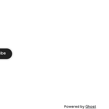
Vijay. Following the withdrawal of the
petition,
ike
ibe
Powered by
Ghost