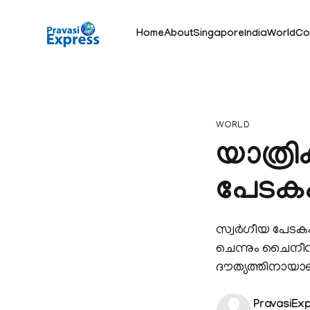
Home
About
Singapore
India
World
Co
WORLD
യാത്ര
പേടകം
സ്വര്‍ഗീയ പേടക
ചെന്നും ചൈനീസ
ദൗത്യത്തിനായാണു
PravasiEx