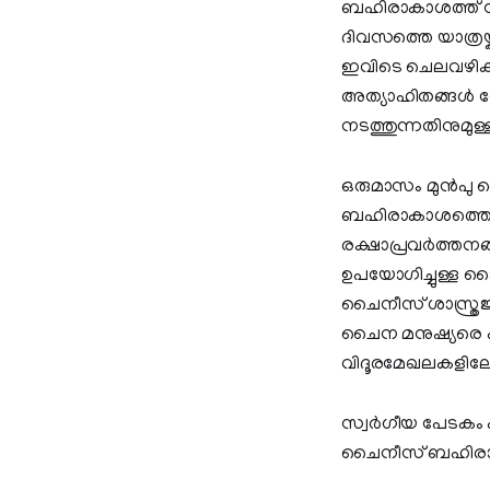
ബഹിരാകാശത്ത് സ്ഥ
ദിവസത്തെ യാത്രയ
ഇവിടെ ചെലവഴിക്
അത്യാഹിതങ്ങള്‍ നേ
നടത്തുന്നതിനുമു
ഒരുമാസം മുൻപു ച
ബഹിരാകാശത്തെ അത
രക്ഷാപ്രവര്‍ത്തനങ
ഉപയോഗിച്ചുള്ള 
ചൈനീസ് ശാസ്ത്രജ്
ചൈന മനുഷ്യരെ എത
വിദൂരമേഖലകളിലേക്കു
സ്വര്‍ഗീയ പേടകം 
ചൈനീസ് ബഹിരാകാശ