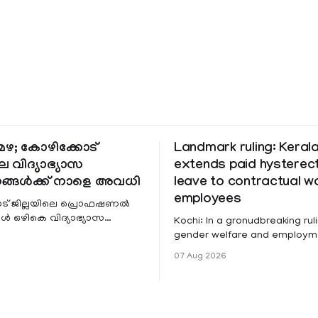
ഴ; കോഴിക്കോട്
Landmark ruling: Keral
െ വിദ്യാഭ്യാസ
extends paid hystere
ങ്ങൾക്ക് നാളെ അവധി
leave to contractual 
employees
ട് ജില്ലയിലെ പ്രൊഫഷണൽ
 ഒഴികെ വിദ്യാഭ്യാസ
Kochi: In a gronudbreaking ruli
ങൾക്ക് നാളെ അവധി.
gender welfare and employme
െ മലയോര- തീരദേശ
the Kerala High Court has aff
07 Aug 2026
ം മറ്റും ശക്തമായ മഴയു
female contractual staff emp
government-funded projects a
for paid medical leave followi
hysterectomy surgery under t