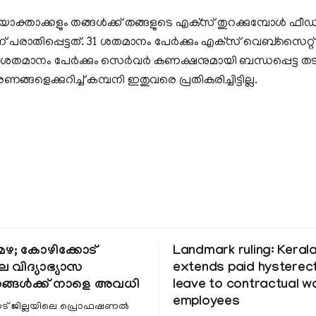
താക്കളും തങ്ങള്‍ക്ക് തങ്ങളുടെ എക്‌സ് തുറക്കുമ്പോള്‍ ഫ
 പരാതിപ്പെട്ടത്. 31 ശതമാനം പേര്‍ക്കും എക്‌സ് വെബ്‌സൈറ്റ് എ
5 ശതമാനം പേര്‍ക്കും സെര്‍വര്‍ കണക്ഷനുമായി ബന്ധപ്പെട്ട ത
്ങളെക്കുറിച്ച് കമ്പനി ഇതുവരെ പ്രതികരിച്ചിട്ടില്ല.
ഴ; കോഴിക്കോട്
Landmark ruling: Keral
െ വിദ്യാഭ്യാസ
extends paid hystere
ങ്ങൾക്ക് നാളെ അവധി
leave to contractual 
employees
ട് ജില്ലയിലെ പ്രൊഫഷണൽ