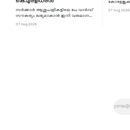
കെ.മുരളീധരൻ
കോളേജുകൾ
സ്ഥാപനങ്
സർക്കാർ ആശുപത്രികളിലെ പേ വാർഡ്
07 Aug 2026
ജില്ലയില
സൗകര്യം ലഭ്യമാകാൻ ഇനി വരുമാന
മേഖലകളിലു
പരിധിയുടെ മാനദണ്ഡമാക്കില്ല.
07 Aug 2026
വരുമാനം പരിഗണിക്കാതെ എല്ലാ
രോഗികൾക്കും പേ വാർഡു