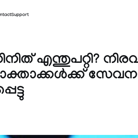
ntact
Support
നിത് എന്തുപറ്റി? നിര
്താക്കള്‍ക്ക് സേവനങ
െട്ടു
k