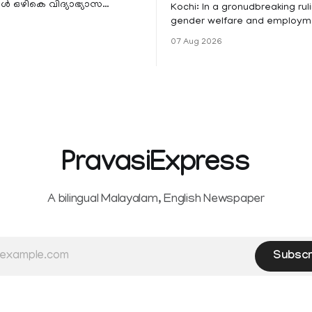
 ഒഴികെ വിദ്യാഭ്യാസ
Kochi: In a gronudbreaking ruli
ങൾക്ക് നാളെ അവധി.
gender welfare and employme
െ മലയോര- തീരദേശ
the Kerala High Court has aff
07 Aug 2026
ം മറ്റും ശക്തമായ മഴയു
female contractual staff emp
government-funded projects a
for paid medical leave followi
hysterectomy surgery under t
Service Rules (KSR). The court noted
that since essential benefits l
maternity
PravasiExpress
A bilingual Malayalam, English Newspaper
Subscr