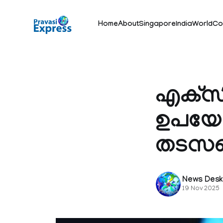
Home
About
Singapore
India
World
Co
എക്‌സി
ഉപയോക
തടസപ്പ
News Des
19 Nov 2025