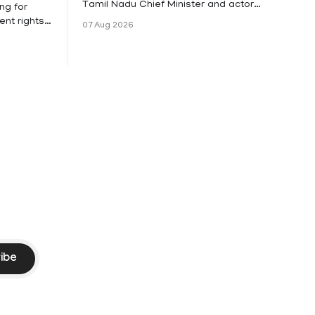
Tamil Nadu Chief Minister and actor
ng for
Vijay and his wife Sangeetha
nt rights,
07 Aug 2026
Sowrnalingam has taken a new turn
irmed that
after Sangeetha Sowrnalingam has
loyed in
taken a new turn after Sangeetha
re eligible
reportedly withdrew the divorce petition
ng
she had filed seeking separation from
he Kerala
Vijay. Following the withdrawal of the
petition,
ike
ibe