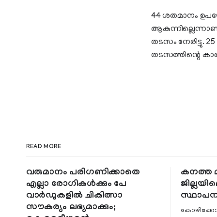
44 ശതമാനം ഉപയോക്
ആകുന്നില്ലെന്നാണ്
തടസം നേരിട്ടു. 2
തടസത്തിന്റെ കാരണങ
READ MORE
വരുമാനം പരിഗണിക്കാതെ
കനത്ത മ
എല്ലാ രോഗികൾക്കും പേ
ജില്ലയില
വാർഡുകളിൽ ചികിത്സാ
സ്ഥാപന
സൗകര്യം ലഭ്യമാക്കും;
കോഴിക്കോ