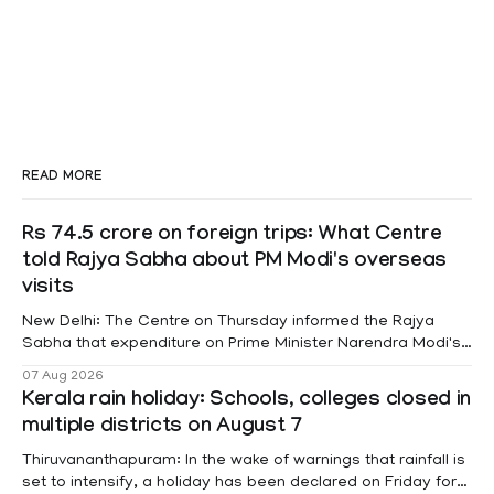
READ MORE
Rs 74.5 crore on foreign trips: What Centre
told Rajya Sabha about PM Modi's overseas
visits
New Delhi: The Centre on Thursday informed the Rajya
Sabha that expenditure on Prime Minister Narendra Modi's
foreign visits has crossed ₹74.5 crore in 2026 so far. The
07 Aug 2026
information was provided by Minister of State for External
Kerala rain holiday: Schools, colleges closed in
Affairs Pabitra Margherita in a written reply to questions
multiple districts on August 7
raised
Thiruvananthapuram: In the wake of warnings that rainfall is
set to intensify, a holiday has been declared on Friday for