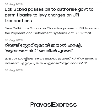
educational institutions across Pathanamthitta, Alappuzha,
06 Aug 2026
Kottayam, Wayanad and Kasaragod districts. Meanwhile, a
Lok Sabha passes bill to authorise govt to
red alert remains in place on Thursday for Kottayam,
permit banks to levy charges on UPI
Pathanamtitta and Idukki districts. Following a red alert on
transactions
New Delhi : Lok Sabha on Thursday passed a Bill to amend
the Payment and Settlement Systems Act, 2007 that
authorises the government to permit banks and other
06 Aug 2026
service providers to levy charges on payments through
റിവഞ്ച് സ്റ്റോറിയുമായി ഇമ്രാൻ ഹാഷ്മി;
unified payments interface (UPI) and other notified
'ആവാരാപ്പൻ 2' ട്രെയ്‌ലർ പുറത്ത്
electronic payment modes. The amendment passed by the
ഇമ്രാൻ ഹാഷ്മിയെ കേന്ദ്ര കഥാപാത്രമാക്കി നിതിൻ കാക്കർ
ഒരുക്കുന്ന ഏറ്റവും പുതിയ ചിത്രമാണ് 'ആവാരാപ്പൻ 2'.
ഐഎംഡിബി പട്ടിക
06 Aug 2026
PravasiExpress