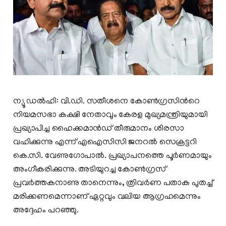
ന്യൂ ഡൽഹി: വി.ഡി. സതീശനെ കോൺഗ്രസിന്‍റെ
നിയമസഭാ കക്ഷി നേതാവും കേരള മുഖ്യമന്ത്രിയുമായി
പ്രഖ്യാപിച്ച ഹൈക്കമാൻഡ് തീരുമാനം ശിരസാ
വഹിക്കുന്നു എന്ന് എഐസിസി ജനറൽ സെക്രട്ടറി
കെ.സി. വേണുഗോപാൽ. പ്രഖ്യാപനത്തെ പൂർണമായും
അംഗീകരിക്കുന്നു. അടിയുറച്ച കോൺഗ്രസ്
പ്രവർത്തകനാണു താനെന്നും, ത്രിവർണ പതാക പുതച്ച്
മരിക്കണമെന്നാണ് ഏറ്റവും വലിയ ആഗ്രഹമെന്നും
അദ്ദേഹം പറഞ്ഞു.