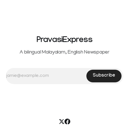
Sowrnalingam has taken a new turn after Sangeetha
reportedly withdrew the divorce petition she had filed
seeking separation from Vijay. Following the withdrawal of
the petition,
PravasiExpress
A bilingual Malayalam, English Newspaper
Subscribe