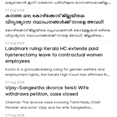
ലഭ്യമാകാൻ ഇനി വരുമാന പരിധിയുടെ മാനദണ്ഡമാക്കില്ല.
വരുമാനം പരിഗണിക്കാതെ എല്ലാ രോഗികൾക്കും പേ വാർഡു
07 Aug 2026
കനത്ത മഴ; കോഴിക്കോട് ജില്ലയിലെ
വിദ്യാഭ്യാസ സ്ഥാപനങ്ങൾക്ക് നാളെ അവധി
കോഴിക്കോട് ജില്ലയിലെ പ്രൊഫഷണൽ കോളേജുകൾ ഒഴികെ
വിദ്യാഭ്യാസ സ്ഥാപനങ്ങൾക്ക് നാളെ അവധി. ജില്ലയിലെ
മലയോര- തീരദേശ മേഖലകളിലും മറ്റും ശക്തമായ മഴയു
07 Aug 2026
Landmark ruling: Kerala HC extends paid
hysterectomy leave to contractual women
employees
Kochi: In a gronudbreaking ruling for gender welfare and
employment rights, the Kerala High Court has affirmed that
female contractual staff employed in government-funded
07 Aug 2026
projects are eligible for paid medical leave following
Vijay-Sangeetha divorce twist: Wife
hysterectomy surgery under the Kerala Service Rules
withdraws petition, case closed
(KSR). The court noted that since essential benefits like
maternity
Chennai: The divorce case involving Tamil Nadu Chief
Minister and actor Vijay and his wife Sangeetha
Sowrnalingam has taken a new turn after Sangeetha
07 Aug 2026