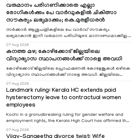
വരുമാനം പരിഗണിക്കാതെ എല്ലാ
രോഗികൾക്കും പേ വാർഡുകളിൽ ചികിത്സാ
സൗകര്യം ലഭ്യമാക്കും; കെ.മുരളീധരൻ
സർക്കാർ ആശുപത്രികളിലെ പേ വാർഡ് സൗകര്യം
ലഭ്യമാകാൻ ഇനി വരുമാന പരിധിയുടെ മാനദണ്ഡമാക്കില്ല.
വരുമാനം പരിഗണിക്കാതെ എല്ലാ രോഗികൾക്കും പേ വാർഡു
07 Aug 2026
കനത്ത മഴ; കോഴിക്കോട് ജില്ലയിലെ
വിദ്യാഭ്യാസ സ്ഥാപനങ്ങൾക്ക് നാളെ അവധി
കോഴിക്കോട് ജില്ലയിലെ പ്രൊഫഷണൽ കോളേജുകൾ ഒഴികെ
വിദ്യാഭ്യാസ സ്ഥാപനങ്ങൾക്ക് നാളെ അവധി. ജില്ലയിലെ
മലയോര- തീരദേശ മേഖലകളിലും മറ്റും ശക്തമായ മഴയു
07 Aug 2026
Landmark ruling: Kerala HC extends paid
hysterectomy leave to contractual women
employees
Kochi: In a gronudbreaking ruling for gender welfare and
employment rights, the Kerala High Court has affirmed that
female contractual staff employed in government-funded
07 Aug 2026
projects are eligible for paid medical leave following
Vijay-Sangeetha divorce twist: Wife