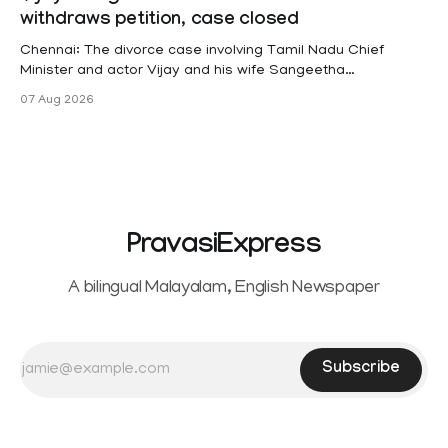
hysterectomy surgery under the Kerala Service Rules
withdraws petition, case closed
(KSR). The court noted that since essential benefits like
maternity
Chennai: The divorce case involving Tamil Nadu Chief
Minister and actor Vijay and his wife Sangeetha
Sowrnalingam has taken a new turn after Sangeetha
07 Aug 2026
Sowrnalingam has taken a new turn after Sangeetha
reportedly withdrew the divorce petition she had filed
seeking separation from Vijay. Following the withdrawal of
the petition,
PravasiExpress
A bilingual Malayalam, English Newspaper
Subscribe