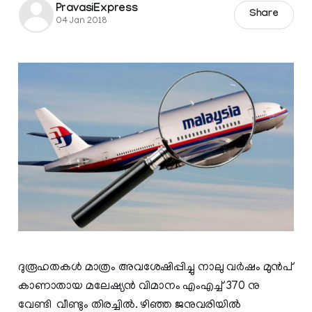
PravasiExpress
Share
04 Jan 2018
ദുരൂഹതകള്‍ മാത്രം അവശേഷിപ്പിച്ചു നാലു വർഷം മുൻപ്
കാണാതായ മലേഷ്യൻ വിമാനം എംഎച്ച് 370 നു
വേണ്ടി വീണ്ടും തിരച്ചിൽ. ഴിഞ്ഞ ജനുവരിയിൽ