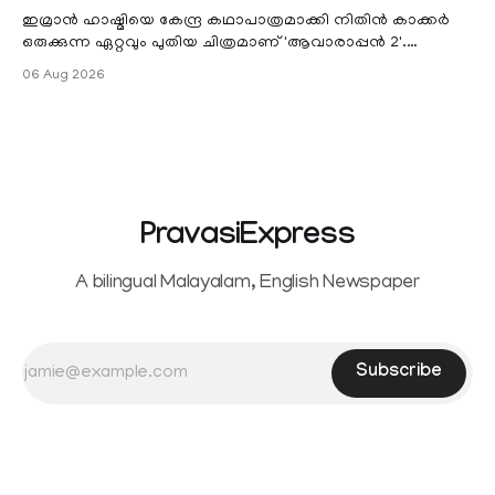
ഇമ്രാൻ ഹാഷ്മിയെ കേന്ദ്ര കഥാപാത്രമാക്കി നിതിൻ കാക്കർ
ഒരുക്കുന്ന ഏറ്റവും പുതിയ ചിത്രമാണ് 'ആവാരാപ്പൻ 2'.
ഐഎംഡിബി പട്ടിക
06 Aug 2026
PravasiExpress
A bilingual Malayalam, English Newspaper
Subscribe