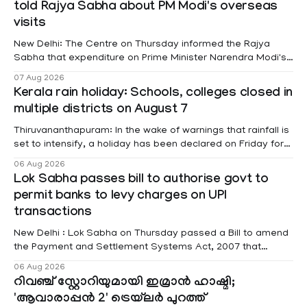
told Rajya Sabha about PM Modi's overseas
visits
New Delhi: The Centre on Thursday informed the Rajya
Sabha that expenditure on Prime Minister Narendra Modi's
foreign visits has crossed ₹74.5 crore in 2026 so far. The
07 Aug 2026
information was provided by Minister of State for External
Kerala rain holiday: Schools, colleges closed in
Affairs Pabitra Margherita in a written reply to questions
multiple districts on August 7
raised
Thiruvananthapuram: In the wake of warnings that rainfall is
set to intensify, a holiday has been declared on Friday for
educational institutions across Pathanamthitta, Alappuzha,
06 Aug 2026
Kottayam, Wayanad and Kasaragod districts. Meanwhile, a
Lok Sabha passes bill to authorise govt to
red alert remains in place on Thursday for Kottayam,
permit banks to levy charges on UPI
Pathanamtitta and Idukki districts. Following a red alert on
transactions
New Delhi : Lok Sabha on Thursday passed a Bill to amend
the Payment and Settlement Systems Act, 2007 that
authorises the government to permit banks and other
06 Aug 2026
service providers to levy charges on payments through
റിവഞ്ച് സ്റ്റോറിയുമായി ഇമ്രാൻ ഹാഷ്മി;
unified payments interface (UPI) and other notified
'ആവാരാപ്പൻ 2' ട്രെയ്‌ലർ പുറത്ത്
electronic payment modes. The amendment passed by the