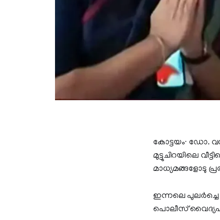
കോട്ടയം∙ ഡോ. വന്
മുട്ടുചിറയിലെ വീട്
മാധ്യമങ്ങളോടു പ്ര
ഇന്നലെ പുലർച്ച
പൊലീസ് വൈദ്യപര