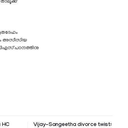
താലൂക്ക്
മൃതദേഹം
 കൊല്ലം അസീസിയ
ബിഎസ് പഠനത്തിനു
a HC
Vijay-Sangeetha divorce twist: