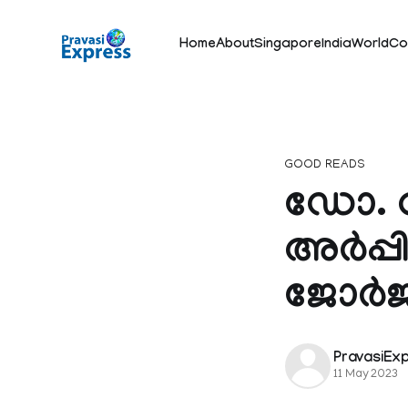
Home
About
Singapore
India
World
Co
GOOD READS
ഡോ. 
അര്‍പ്
ജോര്‍ജ
PravasiEx
11 May 2023