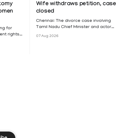
ctomy
Wife withdraws petition, case
women
closed
Chennai: The divorce case involving
Tamil Nadu Chief Minister and actor
ng for
Vijay and his wife Sangeetha
nt rights,
07 Aug 2026
Sowrnalingam has taken a new turn
irmed that
after Sangeetha Sowrnalingam has
loyed in
taken a new turn after Sangeetha
re eligible
reportedly withdrew the divorce petition
ng
she had filed seeking separation from
he Kerala
Vijay. Following the withdrawal of the
petition,
ike