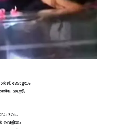
്‍ജ്. കോട്ടയം
്തിയ മന്ത്രി,
 സംഭവം.
കൻ വെളിയം