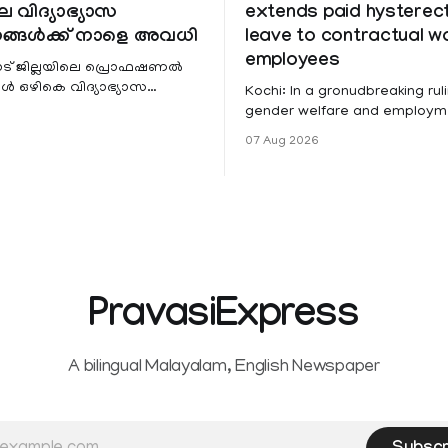
െ വിദ്യാഭ്യാസ
extends paid hystere
ങ്ങൾക്ക് നാളെ അവധി
leave to contractual 
employees
ട് ജില്ലയിലെ പ്രൊഫഷണൽ
 ഒഴികെ വിദ്യാഭ്യാസ
Kochi: In a gronudbreaking ruli
ങൾക്ക് നാളെ അവധി.
gender welfare and employme
െ മലയോര- തീരദേശ
the Kerala High Court has aff
07 Aug 2026
ം മറ്റും ശക്തമായ മഴയു
female contractual staff emp
government-funded projects a
for paid medical leave followi
hysterectomy surgery under t
Service Rules (KSR). The court noted
that since essential benefits l
maternity
PravasiExpress
A bilingual Malayalam, English Newspaper