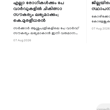
എല്ലാ രോഗികൾക്കും പേ
ജില്ലയില
വാർഡുകളിൽ ചികിത്സാ
സ്ഥാപന
സൗകര്യം ലഭ്യമാക്കും;
കോഴിക്കോ
കെ.മുരളീധരൻ
കോളേജുകൾ
സ്ഥാപനങ്
സർക്കാർ ആശുപത്രികളിലെ പേ വാർഡ്
07 Aug 2026
ജില്ലയില
സൗകര്യം ലഭ്യമാകാൻ ഇനി വരുമാന
മേഖലകളിലു
പരിധിയുടെ മാനദണ്ഡമാക്കില്ല.
07 Aug 2026
വരുമാനം പരിഗണിക്കാതെ എല്ലാ
രോഗികൾക്കും പേ വാർഡു