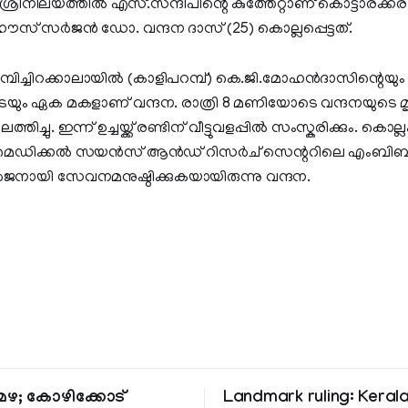
ീനിലയത്തിൽ എസ്.സന്ദീപിന്റെ കുത്തേറ്റാണ് കൊട്ടാരക്കര 
സ് സർജൻ ഡോ. വന്ദന ദാസ് (25) കൊല്ലപ്പെട്ടത്.
റ നമ്പിച്ചിറക്കാലായിൽ (കാളിപറമ്പ്) കെ.ജി.മോഹൻദാസിന്റെയും
െയും ഏക മകളാണ് വന്ദന. രാത്രി 8 മണിയോടെ വന്ദനയുടെ 
ിലെത്തിച്ചു. ഇന്ന് ഉച്ചയ്ക്ക് രണ്ടിന് വീട്ടുവളപ്പിൽ സംസ്കരിക്കും.
ട്ട് ഓഫ് മെഡിക്കൽ സയൻസ് ആൻഡ് റിസർച് സെന്ററിലെ എംബി
ായി സേവനമനുഷ്ഠിക്കുകയായിരുന്നു വന്ദന.
ഴ; കോഴിക്കോട്
Landmark ruling: Keral