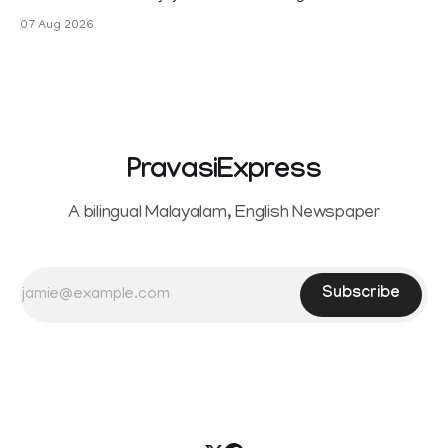
Sowrnalingam has taken a new turn after Sangeetha
07 Aug 2026
Sowrnalingam has taken a new turn after Sangeetha
reportedly withdrew the divorce petition she had filed
seeking separation from Vijay. Following the withdrawal of
the petition,
PravasiExpress
A bilingual Malayalam, English Newspaper
Subscribe