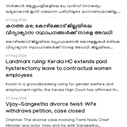
സർക്കാർ ആശുപത്രികളിലെ പേ വാർഡ് സൗകര്യം
ലഭ്യമാകാൻ ഇനി വരുമാന പരിധിയുടെ മാനദണ്ഡമാക്കില്ല.
വരുമാനം പരിഗണിക്കാതെ എല്ലാ രോഗികൾക്കും പേ വാർഡു
07 Aug 2026
കനത്ത മഴ; കോഴിക്കോട് ജില്ലയിലെ
വിദ്യാഭ്യാസ സ്ഥാപനങ്ങൾക്ക് നാളെ അവധി
കോഴിക്കോട് ജില്ലയിലെ പ്രൊഫഷണൽ കോളേജുകൾ ഒഴികെ
വിദ്യാഭ്യാസ സ്ഥാപനങ്ങൾക്ക് നാളെ അവധി. ജില്ലയിലെ
മലയോര- തീരദേശ മേഖലകളിലും മറ്റും ശക്തമായ മഴയു
07 Aug 2026
Landmark ruling: Kerala HC extends paid
hysterectomy leave to contractual women
employees
Kochi: In a gronudbreaking ruling for gender welfare and
employment rights, the Kerala High Court has affirmed that
female contractual staff employed in government-funded
07 Aug 2026
projects are eligible for paid medical leave following
Vijay-Sangeetha divorce twist: Wife
hysterectomy surgery under the Kerala Service Rules
withdraws petition, case closed
(KSR). The court noted that since essential benefits like
maternity
Chennai: The divorce case involving Tamil Nadu Chief
Minister and actor Vijay and his wife Sangeetha