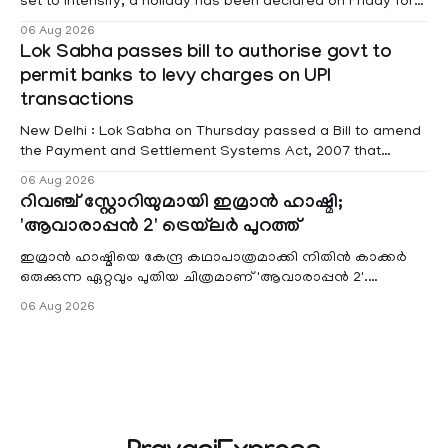
set to intensify, a holiday has been declared on Friday for
educational institutions across Pathanamthitta, Alappuzha,
06 Aug 2026
Kottayam, Wayanad and Kasaragod districts. Meanwhile, a
Lok Sabha passes bill to authorise govt to
red alert remains in place on Thursday for Kottayam,
permit banks to levy charges on UPI
Pathanamtitta and Idukki districts. Following a red alert on
transactions
New Delhi : Lok Sabha on Thursday passed a Bill to amend
the Payment and Settlement Systems Act, 2007 that
authorises the government to permit banks and other
06 Aug 2026
service providers to levy charges on payments through
റിവഞ്ച് സ്റ്റോറിയുമായി ഇമ്രാൻ ഹാഷ്മി;
unified payments interface (UPI) and other notified
'ആവാരാപ്പൻ 2' ട്രെയ്‌ലർ പുറത്ത്
electronic payment modes. The amendment passed by the
ഇമ്രാൻ ഹാഷ്മിയെ കേന്ദ്ര കഥാപാത്രമാക്കി നിതിൻ കാക്കർ
ഒരുക്കുന്ന ഏറ്റവും പുതിയ ചിത്രമാണ് 'ആവാരാപ്പൻ 2'.
ഐഎംഡിബി പട്ടിക
06 Aug 2026