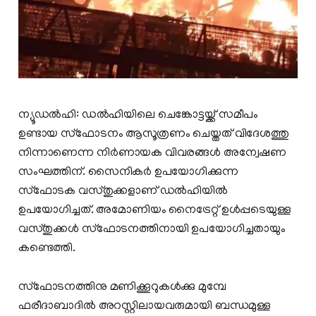
ന്യൂഡൽഹി: ഡൽഹിയിലെ ചെങ്കോട്ടയ്ക്ക് സമീപം
ഉണ്ടായ സ്ഫോടനം ആസൂത്രണം ചെയ്തത് വിദേശത്തു
നിന്നാണെന്ന നിർണായക വിവരങ്ങൾ അന്വേഷണ
സംഘത്തിന്. സൈനികർ ഉപയോഗിക്കുന്ന
സ്ഫോടക വസ്തുക്കളാണ് ഡൽഹിയിൽ
ഉപയോഗിച്ചത്. അമോണിയം നൈട്രേറ്റ് ഉൾപ്പടെയുള്ള
വസ്തുക്കൾ സ്ഫോടനത്തിനായി ഉപയോഗിച്ചതായും
കണ്ടെത്തി.
സ്ഫോടനത്തിനു മണിക്കൂറുകൾക്കു മുമ്പേ
ഫരീദാബാദിൽ അറസ്റ്റിലായവരുമായി ബന്ധമുള്ള