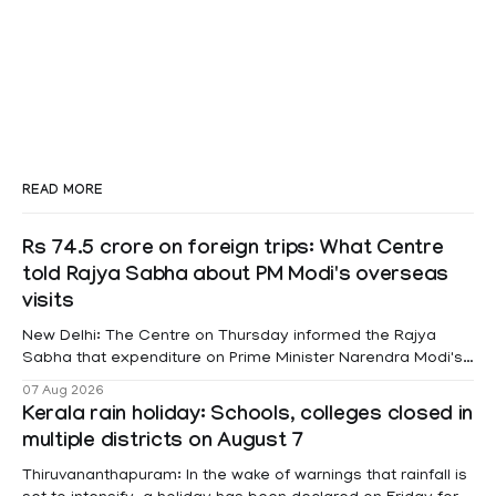
READ MORE
Rs 74.5 crore on foreign trips: What Centre
told Rajya Sabha about PM Modi's overseas
visits
New Delhi: The Centre on Thursday informed the Rajya
Sabha that expenditure on Prime Minister Narendra Modi's
foreign visits has crossed ₹74.5 crore in 2026 so far. The
07 Aug 2026
information was provided by Minister of State for External
Kerala rain holiday: Schools, colleges closed in
Affairs Pabitra Margherita in a written reply to questions
multiple districts on August 7
raised
Thiruvananthapuram: In the wake of warnings that rainfall is