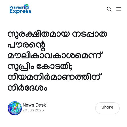
സുരക്ഷിതമായ നടപ്പാത
പൗരന്റെ
മൗലികാവകാശമെന്ന്
സുപ്രീം കോടതി;
നിയമനിർമാണത്തിന്
നിർദേശം
News Desk
Share
20 Jun 2026