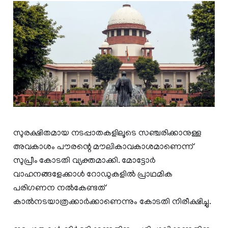
സുരക്ഷിതമായ നടപ്പാതകളിലൂടെ സഞ്ചരിക്കാനുള്ള
അവകാശം പൗരന്റെ മൗലികാവകാശമാണെന്ന്
സുപ്രീം കോടതി വ്യക്തമാക്കി. മോട്ടോർ
വാഹനങ്ങളേക്കാൾ റോഡുകളിൽ പ്രാഥമിക
പരിഗണന നൽകേണ്ടത്
കാൽനടയാത്രക്കാർക്കാണെന്നും കോടതി നിരീക്ഷിച്ചു.