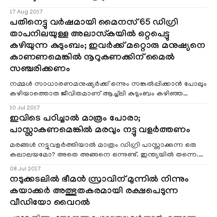
അനുഭവപ്പെട്ടതായി പ്രദേശവാസികള്
17 Aug 2017
പതിനെട്ടു വര്‍ഷമായി മൈനസ് 65 ഡിഗ്രി
താപനിലയുള്ള അലാസ്കയില്‍ ഒറ്റപെട്ടു
കഴിയുന്ന കുടുംബം; ഇവര്‍ക്ക് മറ്റൊരു മനുഷ്യനെ
കാണണമെങ്കില്‍ നൂറുകണക്കിന് മൈല്‍
സഞ്ചരിക്കണം
നമ്മള്‍ സാധാരണമനുഷ്യര്‍ക്ക്‌ ഒന്നും സങ്കല്‍പ്പിക്കാന്‍ പോലും
കഴിയാത്തൊരു ജീവിതമാണ് ആച്ച്‌ലി കുടുംബം കഴിഞ്ഞ
പതിനെട്ടു വര്‍ഷമായി ജീവിച്ചു തീര്‍ക്കുന്നത്. കാരണം ഈ
10 Jul 2017
ലോകത്ത് അവര്‍ ജീവിക്കുന്നത് അത്തരമൊരു
ഇവിടെ പഠിച്ചാല്‍ മാത്രം പോരാ;
സാഹചര്യത്തിലാണ്.
പാസ്സാകണമെങ്കില്‍ മരവും നട്ടു വളര്‍ത്തണം
മരങ്ങള്‍ നട്ടുവളര്‍ത്തിയാല്‍ മാത്രം ഡിഗ്രി പാസ്സാക്കുന്ന ഒരു
കലാലയമോ? അതെ അങ്ങനെ ഒന്നുണ്ട്. ഇന്ത്യയില്‍ തന്നെ.
ബംഗളൂരു സര്‍വകലാശാലയാണ് ഈ അപൂര്‍വ്വനടപടിയുമായി
08 Jul 2017
മുന്നോട്ട് പോകുന്നത്.
നടുക്കടലില്‍ ഭീമന്‍ സ്രാവിന് മുന്നില്‍ നിന്നും
കയാക്കര്‍ അത്ഭുതകരമായി രക്ഷപെടുന്ന
വീഡിയോ വൈറല്‍