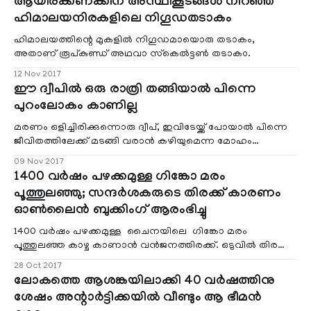
ആയിരക്കണക്കിന് അസ്ഥികൂടങ്ങള്‍ നിറഞ്ഞ
പോലെ തന്നെ.
ഹിമാലയനിരകളിലെ നിഗൂഡതടാകം
ഹിമാലയത്തിന്റെ മുകളില്‍ നിഗൂഡമായൊരു തടാകം,
അതാണ്‌ രൂപ്കുണ്ഡ് അഥവാ സ്‌കെല്‍ട്ടണ്‍ തടാക൦.
12 Nov 2017
ഈ ദ്വീപില്‍ ഒരു രാത്രി തങ്ങിയാല്‍ പിന്നെ
പുറംലോകം കാണില്ല
മരണം ഒളിച്ചിരിക്കുന്നൊരു ദ്വീപ്‌, ഇവിടേയ്ക്ക് പോയാല്‍ പിന്നെ
ജീവിതത്തിലേക്ക് മടങ്ങി വരാന്‍ കഴിയുമെന്ന മോഹം
വേണ്ടയെന്നു മാത്രം. കേള്‍ക്കുമ്പോള്‍ തന്നെ ഒരു ഇംഗ്ലീഷ്
09 Nov 2017
സിനിമയുടെ മണമടിക്കുന്നുണ്ടോ ? എങ്കില്‍ ഇങ്ങനെയൊരു
1400 വര്‍ഷം പഴക്കമുള്ള ഗിങ്കോ മരം
ദ്വീപുണ്ട്.
പൂത്തുലഞ്ഞു; സന്ദര്‍ശകരുടെ തിരക്ക് കാരണം
ഓണ്‍ലൈന്‍ ബുക്കിംഗ് ആരംഭിച്ചു
1400 വര്‍ഷം പഴക്കമുള്ള ചൈനയിലെ ഗിങ്കോ മരം
പൂത്തുലഞ്ഞ കാഴ്ച കാണാന്‍ വന്‍ജനത്തിരക്ക്. ഒടുവില്‍ തിരക്ക്
കണക്കിലെടുത്ത് ഓണ്‍ലൈന്‍ ബുക്കിംഗ് വരെ
28 Oct 2017
ആരംഭിച്ചിരിക്കുകയാണ്.
ലോകത്തെ ആശങ്കയിലാക്കി 40 വര്‍ഷത്തിനു
ശേഷം അന്റാര്‍ട്ടിക്കയില്‍ വീണ്ടും ആ ഭീമന്‍