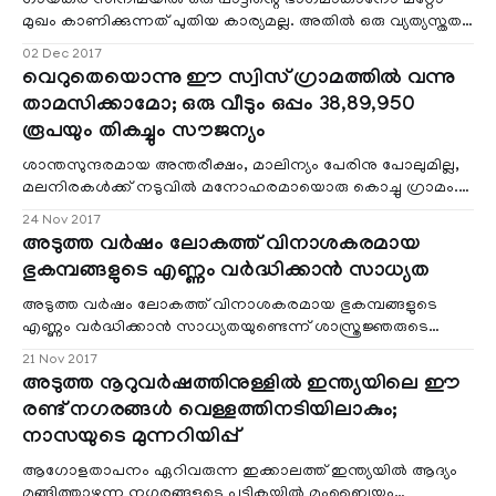
ഗായകര്‍ സിനിമയില്‍ ഒരു പാട്ടിന്റെ ഭാഗമാകാനോ മറ്റോ
മുഖം കാണിക്കുന്നത് പുതിയ കാര്യമല്ല. അതില്‍ ഒരു വ്യത്യസ്തത
ഉണ്ടാക്കിയത് തെന്നിന്ത്
02 Dec 2017
വെറുതെയൊന്നു ഈ സ്വിസ് ഗ്രാമത്തില്‍ വന്നു
താമസിക്കാമോ; ഒരു വീടും ഒപ്പം 38,89,950
രൂപയും തികച്ചും സൗജന്യം
ശാന്തസുന്ദരമായ അന്തരീക്ഷം, മാലിന്യം പേരിനു പോലുമില്ല,
മലനിരകള്‍ക്ക് നടുവില്‍ മനോഹരമായൊരു കൊച്ചു ഗ്രാമം.
വല്ല വിനോദസഞ്ചാരകേന്ദ്രമാണെന്ന് കരുതിയാല്‍ തെറ്റി.
24 Nov 2017
അടുത്ത വര്‍ഷം ലോകത്ത് വിനാശകരമായ
ഭുകമ്പങ്ങളുടെ എണ്ണം വര്‍ദ്ധിക്കാന്‍ സാധ്യത
അടുത്ത വര്‍ഷം ലോകത്ത് വിനാശകരമായ ഭുകമ്പങ്ങളുടെ
എണ്ണം വര്‍ദ്ധിക്കാന്‍ സാധ്യതയുണ്ടെന്ന് ശാസ്ത്രജ്ഞരുടെ
മുന്നറിയിപ്പ്. ഭൂമിയുടെ ഭ്രമണത്തില്‍ ഉണ്ടാകുന്ന
21 Nov 2017
വ്യതിയാനങ്ങള്‍ വളരെ സൂക്ഷ്മമാണെങ്കില്‍ പോലും വലിയ
അടുത്ത നൂറുവര്‍ഷത്തിനുള്ളില്‍ ഇന്ത്യയിലെ ഈ
അളവിലുള്ള ഭൂഗര്‍ഭ ഊര്‍ജ്ജ വികിരണത്തിന് അത്
രണ്ട് നഗരങ്ങള്‍ വെള്ളത്തിനടിയിലാകും;
കാരണമാകുമെന്നാണ്
നാസയുടെ മുന്നറിയിപ്പ്
ചൂണ്ടിക്കാണിക്കപ്പെടുന്നത്.ജനനിബിഡമായ ഉഷ്
ആഗോളതാപനം ഏറിവരുന്ന ഇക്കാലത്ത് ഇന്ത്യയില്‍ ആദ്യം
മുങ്ങിത്താഴുന്ന നഗരങ്ങളുടെ പട്ടികയില്‍ മുംബൈയും