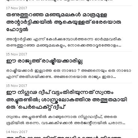
മാംഗളൂരുവുമെന്ന് നാസ ഗവേഷണസംഘത്തിന്റെ
17 Nov 2017
കണ്ടെത്തല്‍.
തണുത്തുറഞ്ഞ മഞ്ഞുമലകള്‍ മാത്രമുള്ള
അന്റാര്‍ട്ടിക്കയില്‍ ആകെയുള്ളത് ഒരേയൊരു
ഹോട്ടല്‍
അന്റാര്‍ട്ടിക്ക എന്ന് കേള്‍ക്കുമ്പോള്‍ത്തന്നെ ഓര്‍മ്മവരിക
തണുത്തുറഞ്ഞ മഞ്ഞുമലകളും, നോക്കെത്താദൂരത്തോളം
മഞ്ഞുതരികള്‍ മാത്രം കാണാന്‍ കഴിയുന്ന ഒരിടം.
15 Nov 2017
ഈ രാജ്യത്ത് രാഷ്ട്രീയക്കാരില്ല
രാഷ്ട്രീയക്കാര്‍ ഇല്ലാത്ത ഒരു നാടോ ? അങ്ങനെയും ഒരു നാടോ
എന്ന് അതിശയിക്കണ്ട. അങ്ങനെയൊരു രാജ്യം ഇതാ
യഥാര്‍ത്ഥമാകാന്‍ പോകുന്നു. പസിഫിക് സമുദ്രത്തിലാണ് ഈ
15 Nov 2017
കൊച്ചു രാജ്യം ഒരുങ്ങുന്നത്.
ഈ നിഗൂഢ ദ്വീപ് വട്ടംതിരിയുന്നത് സ്വന്തം
അച്ചുതണ്ടില്‍; ശാസ്ത്രലോകത്തിനു അത്ഭുതമായി
ഒരു 'പെര്‍ഫെക്റ്റ്‌ ദ്വീപ്‌'
സ്വന്തം അച്ചുതണ്ടില്‍ കറങ്ങുന്നൊരു നിഗൂഡദ്വീപ്‌, അതെ
ഭൂമിയില്‍ തന്നെ. വടക്കുകിഴക്കന്‍ അര്‍ജന്റീനയില്‍ പരാന
ഡെല്‍റ്റ ചതുപ്പ് പ്രദേശത്താണ് ഈ നിഗൂഡ ദ്വീപ്‌. ‘ദി ഐ’
14 Nov 2017
എന്നാണു ഈ ദ്വീപിന്റെ പേര്. കണ്ടാല്‍ മനുഷ്യ നേത്രം