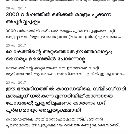
ഹിമാലയത്തിലെ കൊടും തണുപ്പില്‍ കഴിയുക .ആരെങ്കിലും ഒരു
നാള്‍ കണ്ടെത്തും എന്ന പ്രതീക്ഷയില്‍ കഴിയുമ്പോഴും കൂടെ
28 Apr 2017
വന്ന കാമുകി അടുത്തു മരിച്ചു കിടക്കുന്നു .അതിനിടെ
3000 വര്‍ഷത്തില്‍ ഒരിക്കല്‍ മാത്രം പൂക്കുന്ന
യുവാവിന്റെ കാലുകള്‍ രണ്ടും പുഴു അരിച്ചു.
അപൂര്‍വ്വപുഷ്പം
3000 വര്‍ഷത്തില്‍ ഒരിക്കല്‍ മാത്രം പൂക്കുന്ന പുഷ്പത്തെ പറ്റി
കേട്ടിട്ടുണ്ടോ ?യൂട്ടാന്‍ പൊലുവോ (Youtan poluo)എന്നാണു ഈ
അപൂര്‍വപുഷ്പത്തിന്റെ നാമം .
25 Apr 2017
ലോകത്തിന്റെ അറ്റത്തൊരു ഊഞ്ഞാലാട്ടം;
ധൈര്യം ഉണ്ടെങ്കില്‍ പോന്നോളൂ
ലോകത്തിന്റെ അറ്റത്തേക്ക് ഒരു ഊഞ്ഞാല്‍ കെട്ടി
ആടിയാലോ? ആ മോഹം സാധിക്കണം എങ്കില്‍ ഇ ക്വ ഡോ
റി ലെ ബാ നോ സി ലേ ക്ക് വന്നോളൂ.പക്ഷെ ഒരല്‍പം ധൈര്യം
23 Apr 2017
കൂടി വേണം എന്ന് മാത്രം . സ മു ദ്ര നി ര പ്പി ൽ നി ന്ന് 8500
ഈ ഭൗമദിനത്തില്‍ കാനഡയിലെ സ്‌ലിംസ് നദി
അ ടി ഉ യ ര ത്തി ലാ ണ് ഈ പ്ര ദേ ശം.
മനുഷ്യന് നല്‍കുന്ന മുന്നറിയിപ്പ് കാണാതെ
പോകരുത്; പ്രകൃതിചൂഷണം കാരണം നദി
പൂര്‍ണമായും അപ്രത്യക്ഷമായി
കാനഡയിലെ അതിമനോഹരമായ സ്‌ലിംസ് നദി
പൂര്‍ണമായും അപ്രത്യക്ഷമായ വാര്‍ത്ത‍ ഞെട്ടലോടെയാണ്
ലോകം കേട്ടത് .എന്നാല്‍ ആ ഞെട്ടലിനു അപ്പുറം ഈ സംഭവം