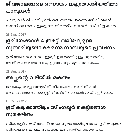
ജീവജാലങ്ങളെ ഒന്നടങ്കം ഇല്ലാതാക്കിയത് ഈ
പാമ്പുകള്‍
പാമ്പുകള്‍ വിചാരിച്ചാല്‍ ഒരു സ്ഥലം തന്നെ ഒഴിപ്പിക്കാന്‍
സാധിക്കുമോ ? ഇല്ലെന്നു തീര്‍ത്ത്‌ പറയാന്‍ കഴിയില്ല കാരണം
ഈ പ്രതിഭാസത്തിനു ഉദാഹരണമാണ് പസഫിക്
21 Sep 2017
ഐലന്‍ഡിലെ ഗുവാം ദ്വീപ്. ഇതൊരു
ഭൂമിയേക്കാള്‍ 4 ഇരട്ടി വലിപ്പവുമുള്ള
വനപ്രദേശമാണ്. ജപ്പാനും ഓസ്‌ട്രേലിയയ്ക്കും ഇടയില്‍ സ്ഥിതി
സുനാമിയുണ്ടാകുമെന്നു നാസയുടെ പ്രവചനം
ചെയ്യുന്ന ദ്വീപാണിത്.
ഭൂമിയേക്കാള്‍ നാല് ഇരട്ടി ഉയരത്തിലുള്ള സുനാമിയും
അതിശക്തമായ വായു പ്രവാഹവും മൂലം ലോകം
അവസാനിക്കുമെന്ന് ഞെട്ടിപ്പിക്കുന്ന പ്രവചനം. നാശനഷ്ടങ്ങള്‍
21 Sep 2017
നിരത്തി നാസയാണ് പുതിയ വെളിപ്പെടുത്തലുകള്‍ നടത്തിയത്.
അച്ഛന്റെ വഴിയില്‍ മകനും
ലോകപ്രശസ്ത വന്യജീവി വിദഗ്ദ്ധനും ടെലിവിഷന്‍
അവതാരകനുമായ സ്റ്റീവ് ഇര്‍വിനെ ഓര്‍മ്മയില്ലേ? ഈ
സെപ്തംബര്‍ 4നു അദ്ദേഹം വിടവാങ്ങിയിട്ട് പത്തു വര്ഷമാകും.
16 Sep 2017
ഭൂമികുലുക്കത്തിലും സിംഗപ്പൂര്‍ കെട്ടിടങ്ങള്‍
സുരക്ഷിതം
സിംഗപ്പൂര്‍ : കഴിഞ്ഞ ദിവസം സുമാത്രയിലുണ്ടായ ഭൂമികുലുക്കം
സിംഗപ്പൂരിലെ പല ഭാഗങ്ങളിലും നേരിയ തോതില്‍