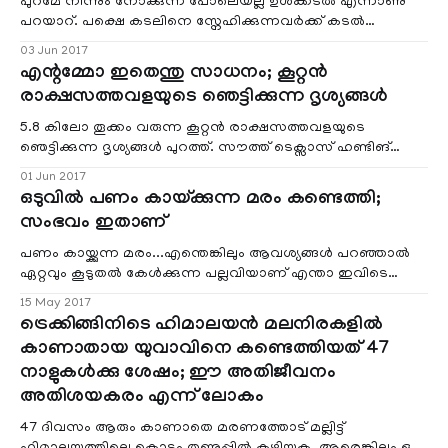
പുറമേ നിന്നും നോക്കുന്ന പോലെയല്ല ഉള്‍ക്കടല്‍ എന്നാണു
പറയാറ്. പക്ഷെ കടലിനെ സ്നേഹിക്കുന്നവര്‍ക്ക് കടല്‍
എന്നുമൊരു വിസ്മയമാണ്. ബ്രയാൻ കൊറിയർ
03 Jun 2017
അങ്ങനെയൊരാള്‍ ആണ്.
എന്റമ്മോ ഇതെന്തു സാധനം; കൂറ്റന്‍
രാക്ഷസത്തവളയുടെ ഞെട്ടിക്കുന്ന ദൃശ്യങ്ങള്‍
5.8 കിലോ തൂക്കം വരുന്ന കൂറ്റന്‍ രാക്ഷസത്തവളയുടെ
ഞെട്ടിക്കുന്ന ദൃശ്യങ്ങള്‍ പുറത്ത്. സൗത്ത് ടെക്സാസ് ഹണ്ടിങ്
അസോസിയേഷനാണ് കൂറ്റൻ തവളയെ വേട്ടയാടിപ്പിടിച്ച
01 Jun 2017
ചിത്രം സമൂഹമാധ്യമങ്ങളിലൂടെ പങ്കുവച്ചത്.
ഒടുവില്‍ പണം കായ്ക്കുന്ന മരം കണ്ടെത്തി;
സംഭവം ഇതാണ്
പണം കായ്ക്കുന്ന മരം...എന്തെങ്കിലും ആവശ്യങ്ങള്‍ പറഞ്ഞാല്‍
ഏറ്റവും കൂടുതല്‍ കേള്‍ക്കുന്ന പല്ലവിയാണ് എന്താ ഇവിടെ
പണം കായ്ക്കുന്ന മരം ഉണ്ടോ എന്നത്. അങ്ങനെ ഒരു മരം ഇല്ല
15 May 2017
എന്ന് ഇനി പറയാന്‍ കഴിയില്ല,കാരണം യൂ റോ പി ലെ വെ യി
ട്രെക്കിങ്ങിനിടെ ഹിമാലയന്‍ മലനിരകളില്‍
ൻ സി ലു ള്ള വി നോ ദ സ ഞ്ചാ ര മേ ഖ ല യാ യ പോ ർ ട്ടി മി
കാണാതായ യുവാവിനെ കണ്ടെത്തിയത് 47
റി യോ ണ്‍ എ ന്ന ഗ്രാ മ ത്തി
നാളുകള്‍ക്കു ശേഷം; ഈ അതിജീവനം
അതിശയകരം എന്ന് ലോകം
47 ദിവസം ആരും കാണാതെ മരണത്തോട് മല്ലിട്ട്