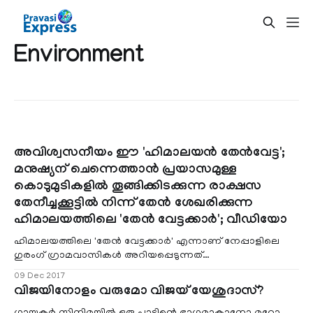
Environment
അവിശ്വസനീയം ഈ 'ഹിമാലയന്‍ തേന്‍വേട്ട';
മനുഷ്യന് ചെന്നെത്താൻ പ്രയാസമുള്ള
കൊടുമുടികളിൽ തൂങ്ങിക്കിടക്കുന്ന രാക്ഷസ
തേനീച്ചക്കൂട്ടിൽ നിന്ന് തേൻ ശേഖരിക്കുന്ന
ഹിമാലയത്തിലെ 'തേൻ വേട്ടക്കാർ'; വീഡിയോ
ഹിമാലയത്തിലെ 'തേൻ വേട്ടക്കാർ' എന്നാണ് നേപ്പാളിലെ
ഗുരംഗ് ഗ്രാമവാസികള്‍ അറിയപ്പെടുന്നത്
തന്നെ. സാഹസീകത ഒരു വിനോദമല്ല ഇവര്‍ക്ക്, മറിച്ച്
09 Dec 2017
ജീവിക്കുവാന്‍ വേണ്ടിയുള്ള ഉപാധിയാണ്. ഇവരെ
വിജയിനോളം വരുമോ വിജയ് യേശുദാസ്?
വ്യത്യസ്തരാക്കുന്നത് ഇവരുടെ കുലതൊഴില്‍ എന്ന്
വേണമെങ്കില്‍ പറയാവുന്ന തേന്‍ വേട്ടയുടെ പേരിലാണ്.