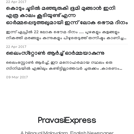
22 Apr 2017
ലോകത്തിനു നല്‍കുന്ന ചില വലിയ മുന്നറിയിപ്പുകള്‍ ഈ
കൊടും ചൂടില്‍ മഞ്ഞുരുകി ഭൂമി മുങ്ങാന്‍ ഇനി
ഭൌമദിനത്തില്‍ പറയാതെ വയ്യ .
എത്ര കാലം കൂടിയുണ്ട് എന്ന
ഓര്‍മ്മപ്പെടുത്തലുമായി ഇന്ന് ലോക ഭൌമ ദിനം
ഇന്ന് ഏപ്രിൽ 22 ലോക ഭൌമ ദിനം .... പുഴകളും കുളങ്ങളും
നികത്തി മരങ്ങളും കുന്നുകളും പിഴുതെടുത്ത് തന്നിഷ്ടം കാണിച്ച
മനുഷ്യൻ കൊടും ചൂട് താങ്ങാതെ ദൈവത്തേയും പ്രകൃതിയേയും
22 Apr 2017
പ്രാകി ജീവിതം തള്ളിനീക്കുന്നു
ലൈംസ്‌റ്റോണ്‍ ആര്‍ച്ച് ഓര്‍മ്മയാകുന്നു
ലൈംസ്റ്റോണ്‍ ആര്‍ച്ച്, ഈ മനോഹരമായ സ്ഥലം ഒരു
സിനിമയില്‍ എങ്കിലും കണ്ടിട്ടില്ലാത്തവര്‍ ചുരുക്കം .കാരണം
അത്രയധികം സിനിമകളില്‍ ഈ ഇടം സ്ഥാനം പിടിച്ചിട്ടുണ്ട്
09 Mar 2017
.മാള്‍ട്ടയുടെ ഏറ്റവും പ്രശസ്തമായ കേന്ദ്രമാണ് ഈ
ലൈംസ്‌റ്റോണ്‍ ആര്‍ച്ച്
PravasiExpress