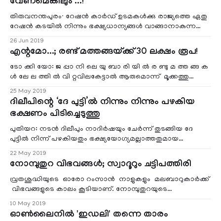
വേണമെങ്കിലും ...!
തിരുവനന്തപുരം∙ റേഷൻ കാർഡ് ഉടമകൾക്കു രാജ്യത്തെ ഏതു
റേഷൻ കടയിൽ നിന്നും ഭക്ഷ്യധാന്യങ്ങൾ വാങ്ങാനാകുന്ന
കേന്ദ്ര പദ്ധതി കേരളത്തിലും നടപ്പാക്കു
26 Jun 2019
എന്റമോ...; രണ്ട്‍ മത്തങ്ങയ്ക്ക് 30 ലക്ഷം രൂപ!
ടോ ക്കി യോ: ജ പ്പാ നി ലെ യു ബാ രി യി ൽ ര ണ്ടു മ ത്ത ങ്ങ ക
ള്‍ ലേ ല ത്തി ൽ വി റ്റവിലകേട്ടാൽ ആരുമൊന്ന് മൂക്കത്തു
വിരലുവെച്ചുപോ
25 May 2019
ദിലീപിന്റെ ‘ദേ പുട്ടി’ൽ നിന്നും നിന്നും പഴകിയ
ഭക്ഷണം പിടിച്ചെടുത്തു
പുതിയറ: നടന്‍ ദിലീപും നാദിര്‍ഷയും ചേര്‍ന്ന് തുടങ്ങിയ ദേ
പുട്ടില്‍ നിന്ന് പഴകിയതും ഭക്ഷ്യയോഗ്യമല്ലാത്തതുമായ
കോഴിയിറച്ചിയും മാലിന്യം കലർന്
22 May 2019
നോമ്പുതുറ വിഭവങ്ങള്‍; സ്വാദൂറും ചട്ടിപത്തിരി
വ്രതശുദ്ധിയുടെ ഓരോ റംസാൻ നാളുകളും മലബാറുകാർക്ക്
വിഭവങ്ങളുടെ കാലം കൂടിയാണ്. നോമ്പുതുറയുടെ
സമയമാകുമ്പോഴേക്കും ഈ പ്രദേശങ്ങളിലെ മുസ്ലി
10 May 2019
ഓൺലൈനിൽ 'ഇഡലി' തന്നെ താരം