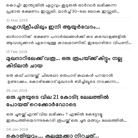
കൊച്ചി: ഇന്ത്യയിൽ ഏറ്റവും കൂടുതൽ ഓർഡർ ലഭിക്കുന്ന
പ്രഭാത ഭക്ഷണം ഇഡ്ഡലി. മാർച്ച് 30-ലെ ലോക ഇഡ്ഡലി
ദിനത്തിനു മുന്നോടിയായി ഓൺലൈൻ ഫുഡ് ഡെലി
31 Mar 2019
ഐസ്‌ക്രീംമിലും ഇനി ആയുർവേദം...
ഓർഗാനിക് ഭക്ഷണ പദാർത്ഥങ്ങൾക്ക് കട കമ്പോളങ്ങളിൽ
ആവശ്യക്കാർ ഏറെയുള്ള കാലമാണിത്. ഇപ്പോഴിതാ വിപണി
കീഴടക്കാൻ ആയുർവേദ ഐസ്‌ക്രീംമുകളും എത്തിക്കഴി
15 Feb 2019
മുഖദാറിലേക്ക് വരൂ... ഒരു രൂപയ്ക്ക് കിട്ടും നല്ല
കിടിലൻ ചായ
ഒരു കപ്പ് ചായയ്ക്ക് ചിലപ്പോ ഒരുപാട് കഥകൾ പറയാൻ
ഉണ്ടാക്കും. കോഴിക്കോട് മുഖദാർ ബീച്ചിലൂടെ നടക്കുന്ന
ഓരോരുത്തർക്കും കാണും അത്തരത്തിലൊരു ചാ
28 Jan 2019
ഒരു ചൂരയുടെ വില 21 കോടി!; ലേലത്തില്‍
പോയത് റെക്കോര്‍ഡോടെ
ഒരു ചൂരയ്ക്ക് എന്ത് വില ലഭിക്കും ? എങ്കില്‍ കേട്ടോളൂ
ഇരുപത്തിയൊന്നുകോടി രൂപയ്ക്ക് ഒരു ചൂര മത്സ്യം ലേലത്തില്‍
പോയിരിക്കുന്നു , എവിടെയെന്നോ ? അങ്ങ് ജപ്പാനില്‍.
06 Jan 2019
കൊതിയൂറും.... കല്ലുമ്മക്കാ നിറച്ചത്...