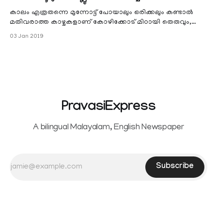
കാലം എത്രതന്നെ മുന്നോട്ട് പോയാലും ഒരിക്കലും കണ്ടാൽ
മതിവരാത്ത കാഴ്ചകളാണ് കോഴിക്കോട് മിഠായി തെരുവും,
മാനാഞ്ചിറയും, ബീച്ചുമെല്ലാം…. ഇളം
03 Jan 2019
PravasiExpress
A bilingual Malayalam, English Newspaper
Subscribe