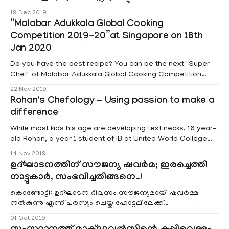
നിർദേശം നടപ്പാക്കാനുള്ള ആലോചനയിലാണ് നീതി ആയോ
19 Dec 2019
“Malabar Adukkala Global Cooking
Competition 2019-20”at Singapore on 18th
Jan 2020
Do you have the best recipe? You can be the next "Super
Chef" of Malabar Adukkala Global Cooking Competition
2019-2020. Share with us and get a chance to enter to
22 Nov 2019
“Malabar Adukkala Global Cooking Competition 2019-
Rohan's Chefology - Using passion to make a
2020”.. “Malabar” the name itself ignites hundreds of taste
difference
buds, the
While most kids his age are developing text necks, 16 year-
old Rohan, a year 1 student of IB at United World College
Singapore is wondering if the grilled asparagus will
14 Nov 2019
compliment the broccoli sauce. Rohan first discovered
ഉദ്ഘാടനത്തിന് സൗജന്യ ഷവർമ; ഇരച്ചെത്തി
cooking when he was all of 12. He started off as weekend
നാട്ടുകാര്‍, സംഭവിച്ചതിങ്ങനെ..!
കൊണ്ടോട്ടി: ഉദ്ഘാടന ദിവസം സൗജന്യമായി ഷവര്‍മ്മ
നല്‍കുന്നു എന്ന് പരസ്യം ചെയ്ത ഹോട്ടലിലേക്ക്
ഭക്ഷണപ്രിയരായ നാട്ടുകാര്‍ ഇരച്ചെത്തി ഹോട്
01 Oct 2019