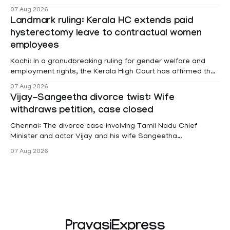
മലയോര- തീരദേശ മേഖലകളിലും മറ്റും ശക്തമായ മഴയു
07 Aug 2026
Landmark ruling: Kerala HC extends paid
hysterectomy leave to contractual women
employees
Kochi: In a gronudbreaking ruling for gender welfare and
employment rights, the Kerala High Court has affirmed that
female contractual staff employed in government-funded
07 Aug 2026
projects are eligible for paid medical leave following
Vijay-Sangeetha divorce twist: Wife
hysterectomy surgery under the Kerala Service Rules
withdraws petition, case closed
(KSR). The court noted that since essential benefits like
maternity
Chennai: The divorce case involving Tamil Nadu Chief
Minister and actor Vijay and his wife Sangeetha
Sowrnalingam has taken a new turn after Sangeetha
07 Aug 2026
Sowrnalingam has taken a new turn after Sangeetha
reportedly withdrew the divorce petition she had filed
seeking separation from Vijay. Following the withdrawal of
the petition,
PravasiExpress