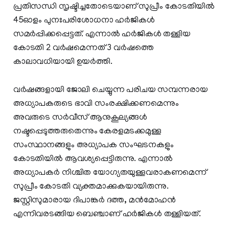
പ്രതിസന്ധി സൃഷ്ടിച്ചതോടെയാണ് സുപ്രീം കോടതിയിൽ
45ഓളം പുനഃപരിശോധനാ ഹർജികൾ
സമർപ്പിക്കപ്പെട്ടത്. എന്നാൽ ഹർജികൾ തള്ളിയ
കോടതി 2 വർഷമെന്നത് 3 വർഷത്തെ
കാലാവധിയായി ഉയർത്തി.
വർഷങ്ങളായി ജോലി ചെയ്യുന്ന പരിചയ സമ്പന്നരായ
അധ്യാപകരുടെ ഭാവി സംരക്ഷിക്കണമെന്നും
അവരുടെ സർവീസ് ആനുകൂല്യങ്ങൾ
നഷ്ടപ്പെടുത്തരുതെന്നും കേരളമടക്കമുള്ള
സംസ്ഥാനങ്ങളും അധ്യാപക സംഘടനകളും
കോടതിയിൽ ആവശ്യപ്പെട്ടിരുന്നു. എന്നാൽ
അധ്യാപകർ നിശ്ചിത യോഗ്യതയുള്ളവരാകണമെന്ന്
സുപ്രീം കോടതി വ്യക്തമാക്കുകയായിരുന്നു.
ജസ്റ്റിസുമാരായ ദിപാങ്കർ ദത്ത, മൻമോഹൻ
എന്നിവരടങ്ങിയ ബെഞ്ചാണ് ഹർജികൾ തള്ളിയത്.