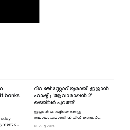
to
റിവഞ്ച് സ്റ്റോറിയുമായി ഇമ്രാൻ
it banks
ഹാഷ്മി; 'ആവാരാപ്പൻ 2'
ട്രെയ്‌ലർ പുറത്ത്
ഇമ്രാൻ ഹാഷ്മിയെ കേന്ദ്ര
കഥാപാത്രമാക്കി നിതിൻ കാക്കർ
ursday
ഒരുക്കുന്ന ഏറ്റവും പുതിയ ചിത്രമാണ്
Payment and
06 Aug 2026
'ആവാരാപ്പൻ 2'. ഐഎംഡിബി പട്ടിക