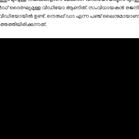
്കൻഡ് ദൈർഘ്യമുള്ള വീഡിയോ ആണിത്. സംവിധായകന്‍ രജനിയ്ക്ക
ും വീഡിയോയില്‍ ഉണ്ട്. നെരുപ്പ് ഡാ എന്ന പഞ്ച് ലൈനുമായാണ് മേ
െത്തിയിരിക്കുന്നത്.