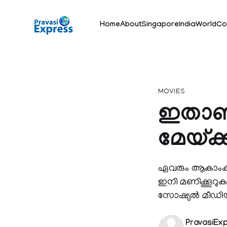
Home
About
Singapore
India
World
Co
MOVIES
ഇതാണ്
മേയ്ക
ഏവരും ആകാംക്ഷ
ഇനി മണിക്കൂറുകള
സോഷ്യൽ മീഡിയയ
PravasiEx