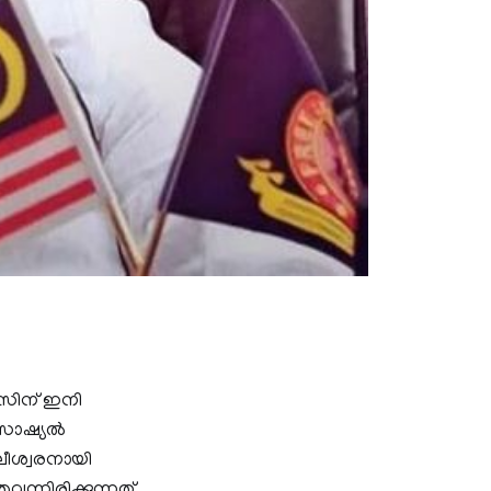
ീസിന് ഇനി
െ സോഷ്യൽ
ലീശ്വരനായി
ുവന്നിരിക്കുന്നത്.