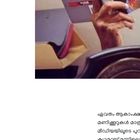
ഏവരും ആകാംക്ഷയോ
മണിക്കൂറുകള്‍ മാ
മീഡിയയിലൂടെ പു
ക്യാമറയ്ക്ക് മുന്ന