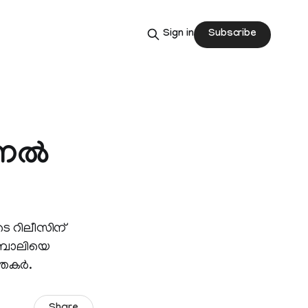
Subscribe
Sign in
ല്‍
െ റിലീസിന്
േ കബാലിയെ
്തകർ.