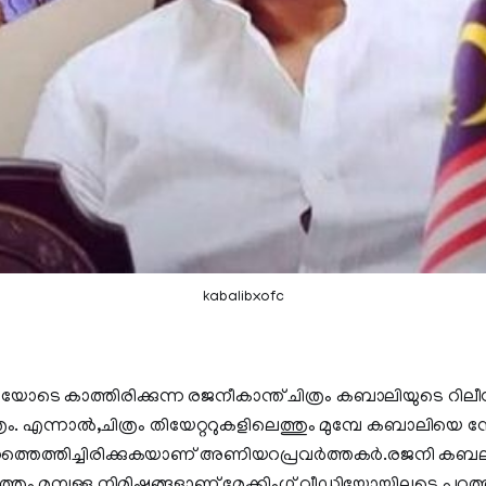
kabalibxofc
ടെ കാത്തിരിക്കുന്ന രജനീകാന്ത് ചിത്രം കബാലിയുടെ റില
ത്രം. എന്നാൽ,ചിത്രം തിയേറ്ററുകളിലെത്തും മുമ്പേ കബാലിയ
റത്തെത്തിച്ചിരിക്കുകയാണ് അണിയറപ്രവർത്തകർ.രജനി കബ
ിലെത്തും മുമ്പുള്ള നിമിഷങ്ങളാണ് മേക്കിംഗ് വീഡിയോയിലൂടെ പുറത്ത