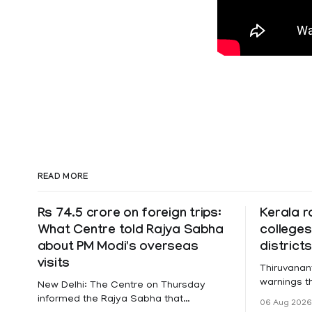
READ MORE
Rs 74.5 crore on foreign trips:
Kerala r
What Centre told Rajya Sabha
colleges
about PM Modi's overseas
district
visits
Thiruvanan
warnings tha
New Delhi: The Centre on Thursday
a holiday 
informed the Rajya Sabha that
06 Aug 2026
Friday for 