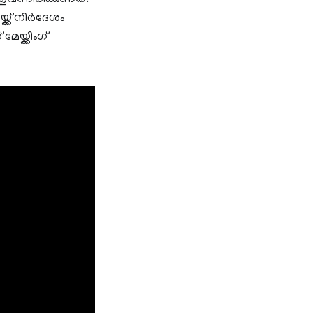
് നിര്‍ദേശം
യ്ക്കിംഗ്