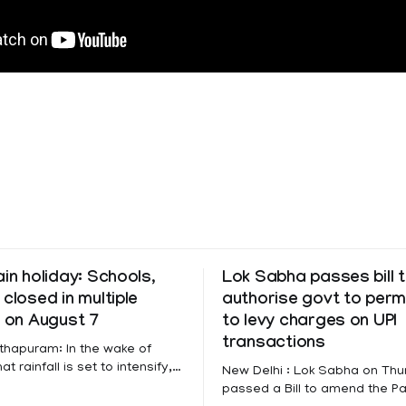
ain holiday: Schools,
Lok Sabha passes bill 
 closed in multiple
authorise govt to perm
s on August 7
to levy charges on UPI
transactions
thapuram: In the wake of
t rainfall is set to intensify,
New Delhi : Lok Sabha on Th
has been declared on
passed a Bill to amend the 
educational institutions across