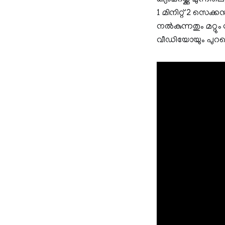
1 മിനിറ്റ് 2 സെക
നല്‍കുന്നതും മറ്റ
വീഡിയോയും പുറത്ത