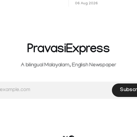
Settlement Systems Act, 200
06 Aug 2026
itta, Alappuzha, Kottayam,
authorises the government to
d Kasaragod districts.
banks and other service provi
 a red alert remains in place
levy charges on payments th
y for Kottayam,
unified payments interface (U
ta and Idukki districts.
other notified electronic pay
 red alert on
modes. The amendment pa
PravasiExpress
A bilingual Malayalam, English Newspaper
Subscr