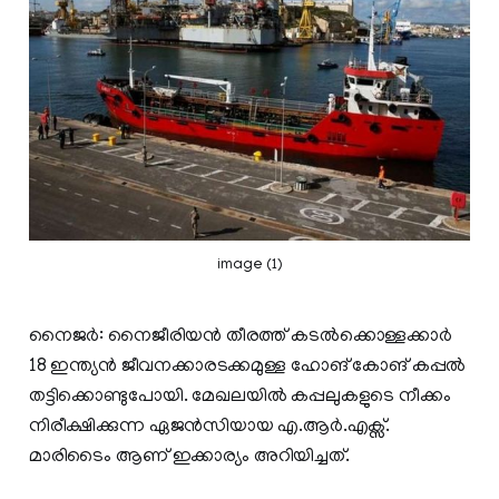
image (1)
നൈജർ: നൈജീരിയൻ തീരത്ത് കടൽക്കൊള്ളക്കാർ
18 ഇന്ത്യൻ ജീവനക്കാരടക്കമുള്ള ഹോങ്‌ കോങ് കപ്പൽ
തട്ടിക്കൊണ്ടുപോയി. മേഖലയിൽ കപ്പലുകളുടെ നീക്കം
നിരീക്ഷിക്കുന്ന ഏജൻസിയായ എ.ആർ.എക്സ്.
മാരിടൈം ആണ് ഇക്കാര്യം അറിയിച്ചത്.