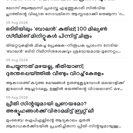
ലോസ് ആഞ്ചലസ്: പ്രശസ്ത എഴുത്തുകാരി സിൽവിയ
പ്ലാത്തിന്റെ വിഖ്യാത നോവലിനെ ആസ്പദമാക്കി ഒരുങ്ങുന്ന 'ദ
ബെൽ ജാർ' എന്ന ചിത്രത്തി
05 Aug 2026
ഒടിടിയിലും 'ബാലൻ' കുതിപ്പ്; 100 മില്യൺ
സ്ട്രീമിങ് മിനിറ്റുകൾ പിന്നിട്ട് ചിത്രം
തിയറ്ററുകളിൽ മികച്ച പ്രേക്ഷക-നിരൂപക പ്രശംസ നേടിയ
'ബാലൻ' ഒടിടി റിലീസിനുശേഷവും ശ്രദ്ധേയമായ മുന്നേറ്റം
തുടരുന്നു. സീ5-ൽ
05 Aug 2026
പെയ്യുന്നത് മഴയല്ല, ഭീതിയാണ്;
ദുരന്തപ്പെയ്ത്തിൽ വീണ്ടും വിറച്ച് കേരളം
ആകാശത്ത് കറുത്ത മേഘങ്ങൾ ഉരുണ്ടുകൂടുമ്പോൾ മലയാളിക്ക്
ഇപ്പോൾ ആഹ്ലാദമല്ല, ഉള്ളിൽ ഭയത്തിന്റെ വിറയലാണ്. മഴ
ഒരുകാലത്ത് സമൃദ്ധിയുടെയും പ്
05 Aug 2026
പ്രീതി സിന്റയുമായി പ്രണയമോ?
അഭ്യൂഹങ്ങൾക്ക് വിരാമമിട്ട് ബ്രറ്റ് ലീ
മുംബൈ: ഐപിഎല്ലിന്റെ ആദ്യകാലം മുതൽ
ആരാധകർക്കിടയിൽ പ്രചരിച്ചിരുന്ന പ്രീതി സിന്റയുമായുള്ള
പ്രണയ അഭ്യൂഹങ്ങൾ തള്ളി മുൻ ഓസ്ട്രേലിയൻ പേ