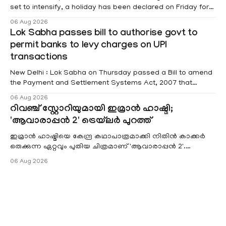
set to intensify, a holiday has been declared on Friday for
educational institutions across Pathanamthitta, Alappuzha,
06 Aug 2026
Kottayam, Wayanad and Kasaragod districts. Meanwhile, a
Lok Sabha passes bill to authorise govt to
red alert remains in place on Thursday for Kottayam,
permit banks to levy charges on UPI
Pathanamtitta and Idukki districts. Following a red alert on
transactions
New Delhi : Lok Sabha on Thursday passed a Bill to amend
the Payment and Settlement Systems Act, 2007 that
authorises the government to permit banks and other
06 Aug 2026
service providers to levy charges on payments through
റിവഞ്ച് സ്റ്റോറിയുമായി ഇമ്രാൻ ഹാഷ്മി;
unified payments interface (UPI) and other notified
'ആവാരാപ്പൻ 2' ട്രെയ്‌ലർ പുറത്ത്
electronic payment modes. The amendment passed by the
ഇമ്രാൻ ഹാഷ്മിയെ കേന്ദ്ര കഥാപാത്രമാക്കി നിതിൻ കാക്കർ
ഒരുക്കുന്ന ഏറ്റവും പുതിയ ചിത്രമാണ് 'ആവാരാപ്പൻ 2'.
ഐഎംഡിബി പട്ടിക
06 Aug 2026