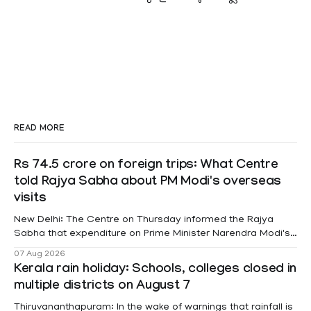
READ MORE
Rs 74.5 crore on foreign trips: What Centre
told Rajya Sabha about PM Modi's overseas
visits
New Delhi: The Centre on Thursday informed the Rajya
Sabha that expenditure on Prime Minister Narendra Modi's
foreign visits has crossed ₹74.5 crore in 2026 so far. The
07 Aug 2026
information was provided by Minister of State for External
Kerala rain holiday: Schools, colleges closed in
Affairs Pabitra Margherita in a written reply to questions
multiple districts on August 7
raised
Thiruvananthapuram: In the wake of warnings that rainfall is