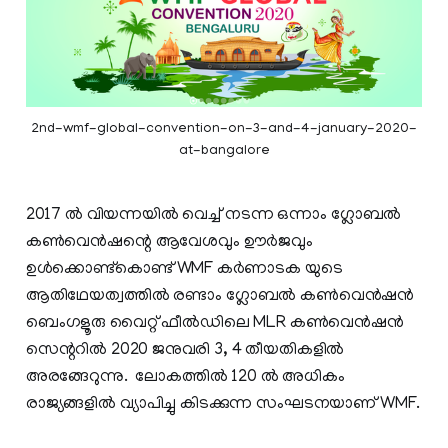
2nd-wmf-global-convention-on-3-and-4-january-2020-
at-bangalore
2017 ൽ വിയന്നയിൽ വെച്ച് നടന്ന ഒന്നാം ഗ്ലോബൽ
കൺവെൻഷന്റെ ആവേശവും ഊർജവും
ഉൾക്കൊണ്ട്കൊണ്ട് WMF കർണാടക യുടെ
ആതിഥേയത്വത്തിൽ രണ്ടാം ഗ്ലോബൽ കൺവെൻഷൻ
ബെംഗളൂരു വൈറ്റ് ഫീൽഡിലെ MLR കൺവെൻഷൻ
സെന്ററിൽ 2020 ജനുവരി 3, 4 തീയതികളിൽ
അരങ്ങേറുന്നു. ലോകത്തിൽ 120 ൽ അധികം
രാജ്യങ്ങളിൽ വ്യാപിച്ചു കിടക്കുന്ന സംഘടനയാണ് WMF.