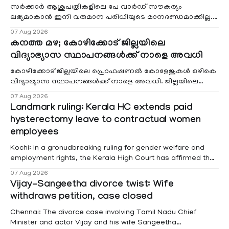
സർക്കാർ ആശുപത്രികളിലെ പേ വാർഡ് സൗകര്യം
ലഭ്യമാകാൻ ഇനി വരുമാന പരിധിയുടെ മാനദണ്ഡമാക്കില്ല.
വരുമാനം പരിഗണിക്കാതെ എല്ലാ രോഗികൾക്കും പേ വാർഡു
07 Aug 2026
കനത്ത മഴ; കോഴിക്കോട് ജില്ലയിലെ
വിദ്യാഭ്യാസ സ്ഥാപനങ്ങൾക്ക് നാളെ അവധി
കോഴിക്കോട് ജില്ലയിലെ പ്രൊഫഷണൽ കോളേജുകൾ ഒഴികെ
വിദ്യാഭ്യാസ സ്ഥാപനങ്ങൾക്ക് നാളെ അവധി. ജില്ലയിലെ
മലയോര- തീരദേശ മേഖലകളിലും മറ്റും ശക്തമായ മഴയു
07 Aug 2026
Landmark ruling: Kerala HC extends paid
hysterectomy leave to contractual women
employees
Kochi: In a gronudbreaking ruling for gender welfare and
employment rights, the Kerala High Court has affirmed that
female contractual staff employed in government-funded
07 Aug 2026
projects are eligible for paid medical leave following
Vijay-Sangeetha divorce twist: Wife
hysterectomy surgery under the Kerala Service Rules
withdraws petition, case closed
(KSR). The court noted that since essential benefits like
maternity
Chennai: The divorce case involving Tamil Nadu Chief
Minister and actor Vijay and his wife Sangeetha