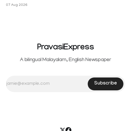
Sowrnalingam has taken a new turn after Sangeetha
07 Aug 2026
Sowrnalingam has taken a new turn after Sangeetha
reportedly withdrew the divorce petition she had filed
seeking separation from Vijay. Following the withdrawal of
the petition,
PravasiExpress
A bilingual Malayalam, English Newspaper
Subscribe