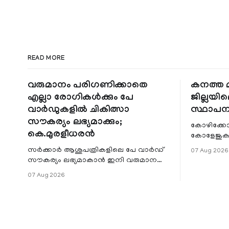
READ MORE
വരുമാനം പരിഗണിക്കാതെ
കനത്ത മ
എല്ലാ രോഗികൾക്കും പേ
ജില്ലയില
വാർഡുകളിൽ ചികിത്സാ
സ്ഥാപന
സൗകര്യം ലഭ്യമാക്കും;
കോഴിക്കോ
കെ.മുരളീധരൻ
കോളേജുകൾ
സ്ഥാപനങ്
സർക്കാർ ആശുപത്രികളിലെ പേ വാർഡ്
07 Aug 2026
ജില്ലയില
സൗകര്യം ലഭ്യമാകാൻ ഇനി വരുമാന
മേഖലകളിലു
പരിധിയുടെ മാനദണ്ഡമാക്കില്ല.
07 Aug 2026
വരുമാനം പരിഗണിക്കാതെ എല്ലാ
രോഗികൾക്കും പേ വാർഡു