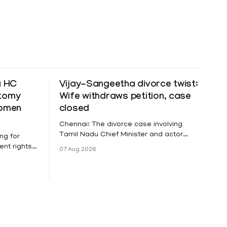
a HC
Vijay-Sangeetha divorce twist:
ctomy
Wife withdraws petition, case
women
closed
Chennai: The divorce case involving
Tamil Nadu Chief Minister and actor
ng for
Vijay and his wife Sangeetha
nt rights,
07 Aug 2026
Sowrnalingam has taken a new turn
irmed that
after Sangeetha Sowrnalingam has
loyed in
taken a new turn after Sangeetha
re eligible
reportedly withdrew the divorce petition
ng
she had filed seeking separation from
he Kerala
Vijay. Following the withdrawal of the
petition,
ike