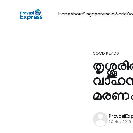
Home
About
Singapore
India
World
Co
GOOD READS
തൃശ്ശൂരി
വാഹന
മരണ
PravasiEx
30 Nov 2019