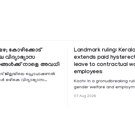
ഴ; കോഴിക്കോട്
Landmark ruling: Keral
െ വിദ്യാഭ്യാസ
extends paid hystere
ങ്ങൾക്ക് നാളെ അവധി
leave to contractual 
employees
ട് ജില്ലയിലെ പ്രൊഫഷണൽ
 ഒഴികെ വിദ്യാഭ്യാസ
Kochi: In a gronudbreaking ruli
ങൾക്ക് നാളെ അവധി.
gender welfare and employme
െ മലയോര- തീരദേശ
the Kerala High Court has aff
07 Aug 2026
ം മറ്റും ശക്തമായ മഴയു
female contractual staff emp
government-funded projects a
for paid medical leave followi
hysterectomy surgery under t
Service Rules (KSR). The court noted
that since essential benefits l