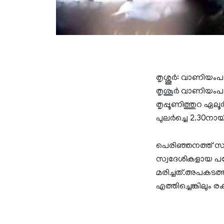
തൃശ്ശൂര്‍: വാണി
തൃശൂർ വാണിയംപാറയി
തൃപ്പൂണിത്തുറ ഏലൂ
പുലര്‍ച്ചെ 2.30ന
പെരിഞ്ഞനത്ത് സ്കൂ
സ്വദേശികളായ പയ്യ
മരിച്ചത്.അപകടത്തി
എത്തിച്ചെങ്കിലും രക