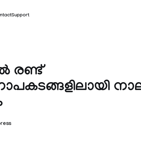
ntact
Support
ല്‍ രണ്ട്
ാപകടങ്ങളിലായി നാല
ം
press