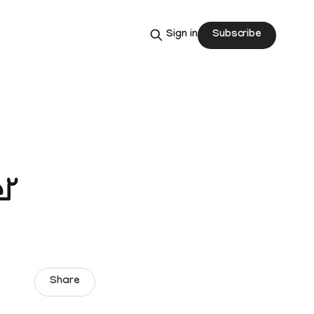
Subscribe
Sign in
്
Share